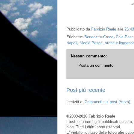
a
Pubblicato da
Fabrizio Reale
alle
23:43
Etichette:
Benedetto Croce
,
Cola Pesc
Napoli
,
Nicola Pesce
,
storie e leggend
Nessun commento:
Posta un commento
Post più recente
Iscriviti a:
Commenti sul post (Atom)
©2009-2026 Fabrizio Reale
I testi e le immagini pubblicati sul sit
blog. Tutti i diritti sono riservati.
E' vietato l'utilizzo delle fotografie pu