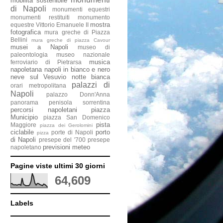
mobilità sostenibile
di Napoli
monumenti equestri
monumenti restituiti
monumento
mostra
equestre Vittorio Emanuele II
fotografica
mura greche di Piazza
Bellini
mura greche di piazza Cavour
musei a Napoli
museo di
paleontologia
museo nazionale
musica
ferroviario di Pietrarsa
napoletana
napoli in bianco e nero
neve sul Vesuvio
notte bianca
palazzi di
orari metropolitana
Napoli
palazzo Donn'Anna
panorama penisola sorrentina
percorsi napoletani
piazza
Municipio
piazza San Domenico
pista
Maggiore
piazza dei Gerolomini
ciclabile
porto
porte di Napoli
pizza
di Napoli
presepe del '700
presepe
previsioni meteo
napoletano
Pagine viste ultimi 30 giorni
64,609
Labels