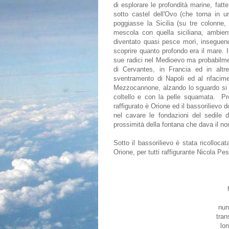
di esplorare le profondità marine, fatte
sotto castel dell'Ovo (che torna in u
poggiasse la Sicilia (su tre colonne,
mescola con quella siciliana, ambien
diventato quasi pesce morì, inseguen
scoprire quanto profondo era il mare. 
sue radici nel Medioevo ma probabilment
di Cervantes, in Francia ed in altr
sventramento di Napoli ed al rifacim
Mezzocannone, alzando lo sguardo si po
coltello e con la pelle squamata. P
raffigurato è Orione ed il bassorilievo 
nel cavare le fondazioni del sedile 
prossimità della fontana che dava il 
Sotto il bassorilievo è stata ricollocat
Orione, per tutti raffigurante Nicola Pe
nun
tran
lon