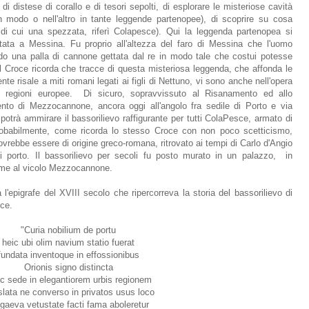
 di distese di corallo e di tesori sepolti, di esplorare le misteriose cavità
n modo o nell'altro in tante leggende partenopee), di scoprire su cosa
 di cui una spezzata, riferì Colapesce). Qui la leggenda partenopea si
tata a Messina. Fu proprio all'altezza del faro di Messina che l'uomo
do una palla di cannone gettata dal re in modo tale che costui potesse
Il Croce ricorda che tracce di questa misteriosa leggenda, che affonda le
e risale a miti romani legati ai figli di Nettuno, vi sono anche nell'opera
e regioni europee. Di sicuro, sopravvissuto al Risanamento ed allo
ento di Mezzocannone, ancora oggi all'angolo fra sedile di Porto e via
trà ammirare il bassorilievo raffigurante per tutti ColaPesce, armato di
robabilmente, come ricorda lo stesso Croce con non poco scetticismo,
dovrebbe essere di origine greco-romana, ritrovato ai tempi di Carlo d'Angio
di porto. Il bassorilievo per secoli fu posto murato in un palazzo, in
nome al vicolo Mezzocannone.
a l'epigrafe del XVIII secolo che ripercorreva la storia del bassorilievo di
sce.
"Curia nobilium de portu
heic ubi olim navium statio fuerat
fundata inventoque in effossionibus
Orionis signo distincta
c sede in elegantiorem urbis regionem
slata ne converso in privatos usus loco
gaeva vetustate facti fama aboleretur