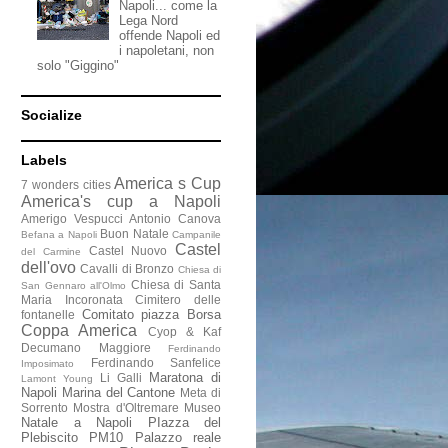
Napoli... come la
Lega Nord
offende Napoli ed
i napoletani, non
solo "Giggino"
Socialize
Labels
America s Cup
7 wonders cities
America's cup a Napoli
Amerigo Vespucci
Antonio Canova
Buon Natale
Befana a Napoli
Campanile
Castel
Castel Nuovo
del Carmine
dell'ovo
Cavalli di Bronzo
Chiesa di
Chiesa di Santa
San Gennaro all'Olmo
Maria Incoronata
Cimitero delle
Comitato piazza Borsa
fontanelle
Coppa America
Cyop & Kaf
Decumano Maggiore
Ferdinando
Ferdinando Sanfelice
Imposimato
Maratona di
Li Galli
Lamont Young
Napoli
Marina del Cantone
Meta di
Sorrento
Mostra d'Oltremare
Museo
Natale a Napoli
PIazza del
Plebiscito
PM10
Palazzo reale