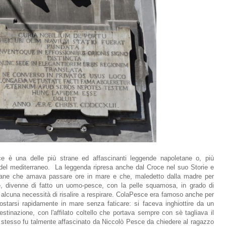
 è una delle più strane ed affascinanti leggende napoletane o, più
a del mediterraneo. La leggenda ripresa anche dal Croce nel suo Storie e
vane che amava passare ore in mare e che, maledetto dalla madre per
e, divenne di fatto un uomo-pesce, con la pelle squamosa, in grado di
a alcuna necessità di risalire a respirare. ColaPesce era famoso anche per
starsi rapidamente in mare senza faticare: si faceva inghiottire da un
stinazione, con l'affilato coltello che portava sempre con sè tagliava il
e stesso fu talmente affascinato da Niccolò Pesce da chiedere al ragazzo