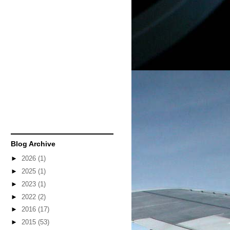
Blog Archive
►
2026
(1)
►
2025
(1)
►
2023
(1)
►
2022
(2)
►
2016
(17)
►
2015
(53)