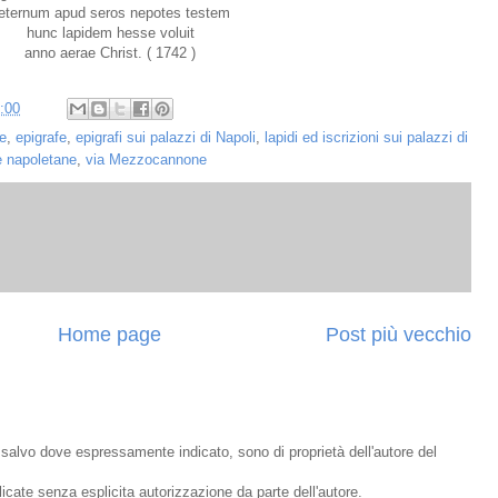
eternum apud seros nepotes testem
hunc lapidem hesse voluit
anno aerae Christ. ( 1742 )
:00
e
,
epigrafe
,
epigrafi sui palazzi di Napoli
,
lapidi ed iscrizioni sui palazzi di
e napoletane
,
via Mezzocannone
Home page
Post più vecchio
o, salvo dove espressamente indicato, sono di proprietà dell'autore del
bblicate senza esplicita autorizzazione da parte dell'autore.