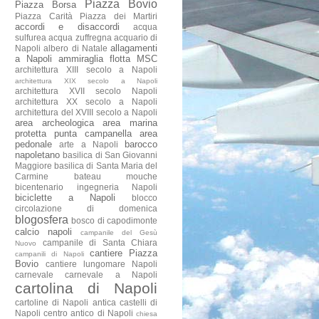
Piazza Bovio
Piazza Borsa
Piazza Carità
Piazza dei Martiri
accordi e disaccordi
acqua
sulfurea
acqua zuffregna
acquario di
allagamenti
Napoli
albero di Natale
a Napoli
ammiraglia flotta MSC
architettura XIII secolo a Napoli
architettura XIX secolo a Napoli
architettura XVII secolo Napoli
architettura XX secolo a Napoli
architettura del XVIII secolo a Napoli
area archeologica
area marina
protetta punta campanella
area
pedonale
barocco
arte a Napoli
napoletano
basilica di San Giovanni
Maggiore
basilica di Santa Maria del
Carmine
bateau mouche
bicentenario ingegneria Napoli
biciclette a Napoli
blocco
circolazione di domenica
blogosfera
bosco di capodimonte
calcio napoli
campanile del Gesù
campanile di Santa Chiara
Nuovo
cantiere Piazza
campanili di Napoli
Bovio
cantiere lungomare Napoli
carnevale
carnevale a Napoli
cartolina di Napoli
cartoline di Napoli antica
castelli di
Napoli
centro antico di Napoli
chiesa