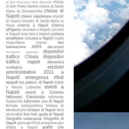
chiesa
di San Francesco delle Monache
di San Pietro Martire
chiesa di Santa
chiese di
Maria di Donnaromita
Napoli
chiese napoletane
chiostri
di Napoli
chiostro di Santa Maria la
cinema a Napoli
cinema
Nova
all'aperto
clochard a Napoli
concerti
costiera
a Napoli
cosa fare a Napoli
amalfitana
crociera a Napoli
crypta
dati
neapolitana
cupola
balneazione ARPA
decumani
dispositivi
decumano superiore
traffico Chiaia
dispositivi
traffico napoli
domenica
elezioni
ecologica
amministrative 2011 a
Napoli
emergenza rifiuti
epigrafi sui palazzi di Napoli
estate
eventi a
a Massa Lubrense
Napoli
eventi a Sorrento
fallimento Edenlandia
fallimento
fallimento zoo di Napoli
Scaturchio
fermata metropolitana
fontana di
fontane di Napoli
Monteoliveto
fonti
foto
foto guida di Napoli
rinnovabili
fotografia subacquea
fotografie di
Napoli
giornata FAI di primavera
giro
graffiti che
d'Italia a Napoli