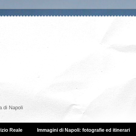
a di Napoli
izio Reale
Immagini di Napoli: fotografie ed itinerari