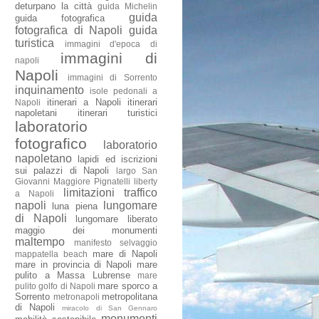
deturpano la città
guida Michelin
guida
guida fotografica
fotografica di Napoli
guida
turistica
immagini d'epoca di
immagini di
napoli
Napoli
immagini di Sorrento
inquinamento
isole pedonali a
itinerari a Napoli
itinerari
Napoli
napoletani
itinerari turistici
laboratorio
fotografico
laboratorio
napoletano
lapidi ed iscrizioni
sui palazzi di Napoli
largo San
Giovanni Maggiore Pignatelli
liberty
limitazioni traffico
a Napoli
napoli
lungomare
luna piena
di Napoli
lungomare liberato
maggio dei monumenti
maltempo
manifesto selvaggio
mare di Napoli
mappatella beach
mare in provincia di Napoli
mare
pulito a Massa Lubrense
mare
mare sporco a
pulito golfo di Napoli
Sorrento
metropolitana
metronapoli
di Napoli
miracolo di San Gennaro
monumenti