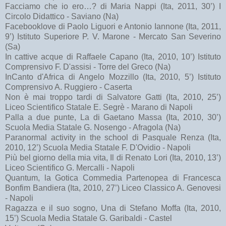
Facciamo che io ero…? di Maria Nappi (Ita, 2011, 30’) I
Circolo Didattico - Saviano (Na)
Facebooklove di Paolo Liguori e Antonio Iannone (Ita, 2011,
9’) Istituto Superiore P. V. Marone - Mercato San Severino
(Sa)
In cattive acque di Raffaele Capano (Ita, 2010, 10’) Istituto
Comprensivo F. D'assisi - Torre del Greco (Na)
InCanto d'Africa di Angelo Mozzillo (Ita, 2010, 5’) Istituto
Comprensivo A. Ruggiero - Caserta
Non è mai troppo tardi di Salvatore Gatti (Ita, 2010, 25’)
Liceo Scientifico Statale E. Segrè - Marano di Napoli
Palla a due punte, La di Gaetano Massa (Ita, 2010, 30’)
Scuola Media Statale G. Nosengo - Afragola (Na)
Paranormal activity in the school di Pasquale Renza (Ita,
2010, 12’) Scuola Media Statale F. D'Ovidio - Napoli
Più bel giorno della mia vita, Il di Renato Lori (Ita, 2010, 13’)
Liceo Scientifico G. Mercalli - Napoli
Quantum, la Gotica Commedia Partenopea di Francesca
Bonfim Bandiera (Ita, 2010, 27’) Liceo Classico A. Genovesi
- Napoli
Ragazza e il suo sogno, Una di Stefano Moffa (Ita, 2010,
15’) Scuola Media Statale G. Garibaldi - Castel