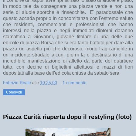
il comune di Napoli avrà ripristinato lo stato di aiuole e prato,
in modo tale da consegnare una piazza verde e non una
serie di aiuole sporche e rinsecchite. E' paradossale che
questo accada proprio in concomitanza con l'estremo saluto
che residenti, commercianti e professionisti che hanno
interessi nella piazza e negli immediati dintorni daranno
stamattina a Giovanni, giovane titolare di una delle due
edicole di piazza Borsa che si era tanto battuto per dare alla
piazza un aspetto più che decoroso, morto tragicamente in
un incidente stradale alcuni giorni fa e destinatario di una
incredibile manifestazione di affetto da parte del quartiere
tutto, con decine di bigliettini affettuosi e mazzi di fiori
depositati alla base dell'edicola chiusa da sabato sera.
Fabrizio Reale
alle
10:25:00
1 commento:
Condividi
Piazza Carità riaperta dopo il restyling (foto)