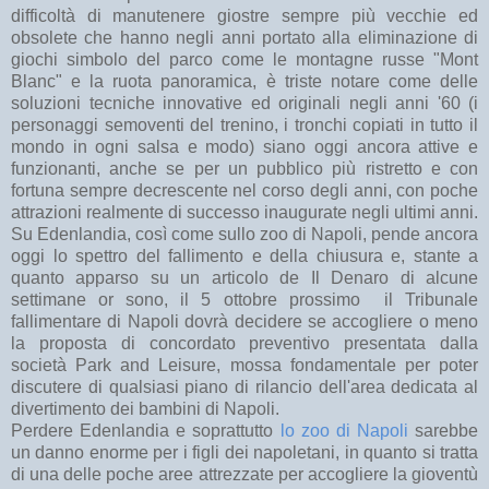
difficoltà di manutenere giostre sempre più vecchie ed
obsolete che hanno negli anni portato alla eliminazione di
giochi simbolo del parco come le montagne russe "Mont
Blanc" e la ruota panoramica, è triste notare come delle
soluzioni tecniche innovative ed originali negli anni '60 (i
personaggi semoventi del trenino, i tronchi copiati in tutto il
mondo in ogni salsa e modo) siano oggi ancora attive e
funzionanti, anche se per un pubblico più ristretto e con
fortuna sempre decrescente nel corso degli anni, con poche
attrazioni realmente di successo inaugurate negli ultimi anni.
Su Edenlandia, così come sullo zoo di Napoli, pende ancora
oggi lo spettro del fallimento e della chiusura e, stante a
quanto apparso su un articolo de Il Denaro di alcune
settimane or sono, il 5 ottobre prossimo il Tribunale
fallimentare di Napoli dovrà decidere se accogliere o meno
la proposta di concordato preventivo presentata dalla
società Park and Leisure, mossa fondamentale per poter
discutere di qualsiasi piano di rilancio dell'area dedicata al
divertimento dei bambini di Napoli.
Perdere Edenlandia e soprattutto
lo zoo di Napoli
sarebbe
un danno enorme per i figli dei napoletani, in quanto si tratta
di una delle poche aree attrezzate per accogliere la gioventù