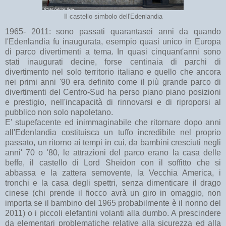
Il castello simbolo dell'Edenlandia
1965- 2011: sono passati quarantasei anni da quando
l'Edenlandia fu inaugurata, esempio quasi unico in Europa
di parco divertimenti a tema. In quasi cinquant'anni sono
stati inaugurati decine, forse centinaia di parchi di
divertimento nel solo territorio italiano e quello che ancora
nei primi anni '90 era definito come il più grande parco di
divertimenti del Centro-Sud ha perso piano piano posizioni
e prestigio, nell'incapacità di rinnovarsi e di riproporsi al
pubblico non solo napoletano.
E' stupefacente ed inimmaginabile che ritornare dopo anni
all'Edenlandia costituisca un tuffo incredibile nel proprio
passato, un ritorno ai tempi in cui, da bambini cresciuti negli
anni' 70 o '80, le attrazioni del parco erano la casa delle
beffe, il castello di Lord Sheidon con il soffitto che si
abbassa e la zattera semovente, la Vecchia America, i
tronchi e la casa degli spettri, senza dimenticare il drago
cinese (chi prende il fiocco avrà un giro in omaggio, non
importa se il bambino del 1965 probabilmente è il nonno del
2011) o i piccoli elefantini volanti alla dumbo. A prescindere
da elementari problematiche relative alla sicurezza ed alla