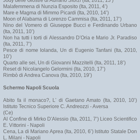
Jody delle Giostre di Adriano Sforzi (Ita, 2011, 13’)
Malafemmena di Nunzia Esposito (Ita, 2011, 4’)
Mare e Magma di Mimmo Picardi (Ita, 2010, 14’)
Moon of Alabama di Lorenzo Cammisa (Ita, 2011, 17’)
Nino del Vomero di Giuseppe Bucci e Ferdinando Urbano
(Ita, 2011, 10’)
Non ha tutti i torti di Alessandro D'Oria e Mario Jr. Paradiso
(Ita, 2011, 7’)
Pesce di nome Iolanda, Un di Eugenio Tanfani (Ita, 2010,
10’)
Quarto alle sei, Un di Giovanni Mazzitelli (Ita, 2011, 18’)
Reset di Nicolangelo Gelormini (Ita, 2010, 17’)
Rimbò di Andrea Canova (Ita, 2010, 19’)
Schermo Napoli Scuola
Abito fa il monaco?, L' di Gaetano Amato (Ita, 2010, 10’)
Istituto Tecnico Superiore C. Andreozzi - Aversa
(Ce)
Al Confine di Mirko D'Alessio (Ita, 2011, 7’) Liceo Scientifico
E. Vittorini - Napoli
Cena, La di Mariano Aprea (Ita, 2010, 6’) Istituto Statale Don
L. Milani - Napoli