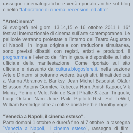
rassegne cinematografiche e verrà riportato anche sul blog
cinefilo "
laboratorio di cinema: recensioni ed altro
".
"ArteCinema"
Si svolgerà nei giorni 13,14,15 e 16 ottobre 2011 il 16°
festival internazionale di cinema sull'arte contemporanea. Le
pellicole verranno proiettate all'interno del Teatro Augusteo
di Napoli in lingua originale con traduzione simultanea,
sono previsti dibattiti con registi, artisti e produttori. Il
programma
e l'elenco dei film in gara è disponibile sul sito
ufficiale della manifestazione. Come riportato sul sito
ufficiale e riassunto da
cultura.blogosfere.it
, nella sezione
Arte e Dintorni si potranno vedere, tra gli altri, filmati dedicati
a Marina Abramović, Banksy, Jean Michel Basquiat, Olafur
Eliasson, Antony Gormley, Rebecca Horn, Anish Kapoor, Vik
Muniz, Perino e Vele, Niki de Saint Phalle & Jean Tinguely,
Luigi Ontani, Nam June Paik, Pipilotti Rist, Sol LeWitt,
William Kentridge oltre ai collezionisti Herb e Dorothy Vogel.
"Venezia a Napoli, il cinema esteso".
Parte domani 1 ottobre e durerà fino al 7 ottobre la rassegna
"Venezia a Napoli, il cinema esteso"
, rassegna di film