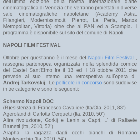
dell'ultima edizione della mostra internazionale d'arte
cinematografica di Venezia che verranno proiettati in diverse
sale cinematografiche napoletane (Academy Astra,
Filangieri, Modernissimo.it, Pierrot, La Perla, Martos
Metropolitan, Vittoria) oltre che al PAN ed a Scampia. Il
programma è disponibile sul sito del comune di Napoli.
NAPOLI FILM FESTIVAL
Ottobre per quest'anno è il mese del
Napoli Film Festival
,
rassegna partenopea organizzata nella splendida cornice
del Castel Sant'Elmo fra il 13 ed il 18 ottobre 2011 che
prevede al suo interno una retrospettiva sull'opera di
Andrej Tarkovskij
. Le
pellicole in concorso
sono suddivise
in tre categorie e sono le seguenti:
Schermo Napoli DOC
(R)esistenza di Francesco Cavaliere (Ita/Ola, 2011, 83’)
Ageroland di Carlotta Cerquetti (Ita, 2010, 50’)
Altra rivoluzione, Gorkij e Lenin a Capri, L' di Raffaele
Brunetti (Ita, 2010, 52’)
Arapha, la ragazza dagli occhi bianchi di Romano
Montesarchio (Ita, 2010, 54’)