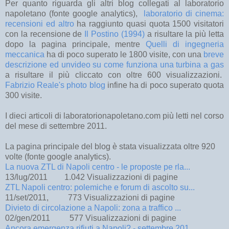
Per quanto riguarda gli altri blog collegati al laboratorio
napoletano (fonte google analytics),
laboratorio di cinema:
recensioni ed altro
ha raggiunto quasi quota 1500 visitatori
con la recensione de
Il Postino (1994)
a risultare la più letta
dopo la pagina principale, mentre
Quelli di ingegneria
meccanica
ha di poco superato le 1800 visite, con una
breve
descrizione ed unvideo su come funziona una turbina a gas
a risultare il più cliccato con oltre 600 visualizzazioni.
Fabrizio Reale's photo blog
infine ha di poco superato quota
300 visite.
I dieci articoli di laboratorionapoletano.com più letti nel corso
del mese di settembre 2011.
La pagina principale del blog è stata visualizzata oltre 920
volte (fonte google analytics).
La nuova ZTL di Napoli centro - le proposte pe rla...
13/lug/2011
1.042
Visualizzazioni di pagine
ZTL Napoli centro: polemiche e forum di ascolto su...
11/set/2011,
773
Visualizzazioni di pagine
Divieto di circolazione a Napoli: zona a traffico ...
02/gen/2011
577
Visualizzazioni di pagine
Ancora emergenza rifiuti a Napoli? - settembre 201...