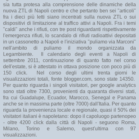
sia tutta protesa alla comprensione delle dinamiche della
nuova ZTL di Napoli centro e che pertanto ben sei "articoli"
fra i dieci più letti siano incentrati sulla nuova ZTL o sui
dispositivi di limitazione al traffico attivi a Napoli. Fra i temi
"caldi" anche i rifiuti, con tre post riguardanti rispettivamente
l'emergenza rifiuti, lo scandalo di rifiuti radioattivi depositati
in un cassonetto a Napoli e l'iniziativa "puliamo via Marconi"
nell'ambito di puliamo il mondo organizzata da
Legambiente. Il calendario degli eventi a Napoli di
settembre 2011, continuazione di quanto fatto nel corso
dell'estate, si è attestato in ottava posizione con poco più di
150 click. Nel corso degli ultimi trenta giorni le
visualizzazioni totali, fonte blogger.com, sono state 14350.
Per quanto riguarda i singoli visitatori, per google analytics
sono stati oltre 7300, provenienti da quaranta diversi stati,
fra cui Guadalupe, Ecuador, Marocco, Senegal e Panama
anche se in massima parte (oltre 7000) dall'Italia. Per quanto
riguarda la provenienza locale e regionale, quasi il 50% dei
visitatori italiani è napoletano: dopo il capoluogo partenopeo
- oltre 4200 click dalla città di Napoli - seguono Roma,
Milano, Torino e Salerno, quest'ultima con 97
visualizzazioni.