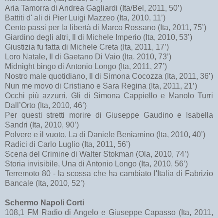
Aria Tamorra di Andrea Gagliardi (Ita/Bel, 2011, 50’)
Battiti d' ali di Pier Luigi Mazzeo (Ita, 2010, 11’)
Cento passi per la libertà di Marco Rossano (Ita, 2011, 75’)
Giardino degli altri, Il di Michele Imperio (Ita, 2010, 53’)
Giustizia fu fatta di Michele Creta (Ita, 2011, 17’)
Loro Natale, Il di Gaetano Di Vaio (Ita, 2010, 73’)
Midnight bingo di Antonio Longo (Ita, 2011, 27’)
Nostro male quotidiano, Il di Simona Cocozza (Ita, 2011, 36’)
Nun me movo di Cristiano e Sara Regina (Ita, 2011, 21’)
Occhi più azzurri, Gli di Simona Cappiello e Manolo Turri
Dall’Orto (Ita, 2010, 46’)
Per questi stretti morire di Giuseppe Gaudino e Isabella
Sandri (Ita, 2010, 90’)
Polvere e il vuoto, La di Daniele Beniamino (Ita, 2010, 40’)
Radici di Carlo Luglio (Ita, 2011, 56’)
Scena del Crimine di Walter Stokman (Ola, 2010, 74’)
Storia invisibile, Una di Antonio Longo (Ita, 2010, 56’)
Terremoto 80 - la scossa che ha cambiato l'Italia di Fabrizio
Bancale (Ita, 2010, 52’)
Schermo Napoli Corti
108,1 FM Radio di Angelo e Giuseppe Capasso (Ita, 2011,