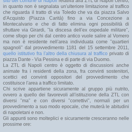
sito del comune di Napoli
relativa alla ZTL di Napoli centro,
in quanto non è segnalata un'ulteriore limitazione al traffico
che riguarda il tratto di via Toledo che va da piazza Salvo
d'Acquisto (Piazza Carità) fino a via Concezione a
Montecalvario e che di fatto elimina ogni possibilità di
sfruttare via Girardi, "la discesa dell'ex ospedale militare",
come sfogo per chi dal centro antico vuole salire al Vomero
ma non è residente nell'area individuata come "quartieri
spagnoli" dal provvedimento 1181 del 15 settembre 2011,
quello istitutivo fra l'altro della chiusura al traffico
privato di
piazza Dante - Via Pessina e di parte di via Duomo.
La ZTL di Napoli centro è oggetto di discussioni anche
animate fra i residenti della zona, fra convinti sostenitori,
scettici ed convinti oppositori del provvedimento che
costituisce l'area a traffico limitato.
Chi scrive appartiene sicuramente al gruppo più nutrito,
ovvero a quello dei favorevoli all'istituzione della ZTL con
diversi "ma" e con diversi "correttivi", normali per un
provvedimento a suo modo epocale, che muterà le abitudini
di napoletani e non.
Gli appunti sono molteplici e sicuramente cresceranno nelle
prossime ore: