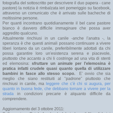
fotografia del sottoscritto per descrivere il duo papera - cane
pastore) la notizia è rimbalzata ieri pomeriggio su facebook,
attraverso un comunicato che è arrivato sulle bacheche di
moltissime persone.
Per quanti incontrano quotidianamente il bel cane pastore
bianco è davvero difficile immaginare che possa aver
aggredito qualcuno.
Attualmente rinchiusi in un canile -anche l'anatra -, la
speranza è che questi animali possano continuare a vivere
liberi lontano da un canile, preferibilmente adottati da chi
possa garantire loro un'esistenza serena e piacevole,
piuttosto che accanto a chi li costringe ad una vita di stenti
ed elemosina:
sfruttare un animale per l'elemosina è
pratica infatti crudele quasi quanto quella di utilizzare
bambini in fasce allo stesso scopo.
E' ovvio che sia
meglio che siano restituiti al "padrone" piuttosto che
rinchiusi in canile, ma
leggere che c'è chi si augura, per
quanto in buona fede, che debbano tornare a vivere per la
strada
in condizioni precarie è alquanto difficile da
comprendere.
Aggiornamento del 3 ottobre 2011: