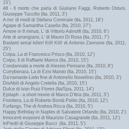
15’)
48 - Il morto che parla di Giuliano Faggi, Roberto Ostuni,
Giuseppe Tuccillo (Ita, 2011, 3’)
A mo' di modì di Stefano Cominale (Ita, 2011, 18’)
Agape di Samantha Casella (Ita, 2010, 27’)
Amore in 8 minuti, L' di Vittorio Adinolfi (Ita, 2010, 6’)
Arte di arrangiarsi, L' di Mauro Di Rosa (Ita, 2011, 7’)
Bastard serial killer! Kill! Kill! di Antonio Zannone (Ita, 2011,
25’)
Colpa, La di Francesco Prisco (Ita, 2010, 12’)
Colpo, Il di Raffaele Manco (Ita, 2010, 15’)
Condannato a morte di Alessio Perisano (Ita, 2010, 8’)
Currybonara, La di Ezio Maisto (Ita, 2010, 15’)
Da'namaste-Lieto fine di Antonello Novellino (Ita, 2010, 3’)
DisAbili di Angelo Cretella (Ita, 2010, 15’)
Dulce di Ivan Ruiz Flores (Ita/Spa, 2011, 14’)
Epitaph - a short movie di Marco D'Itria (Ita, 2011, 5’)
Frontiera, La di Roberto Bontà Polito (Ita, 2010, 12’)
Furfangs, The di Andrea Ricca (Ita, 2010, 5’)
Happy Birthday in Naples di Salvatore Orlando (Ita, 2010, 2’)
Innocenti evasioni di Maurizio Casagrande (Ita, 2011, 12’)
InPiedi! di Giuseppe Bucci (Ita, 2011, 5’)