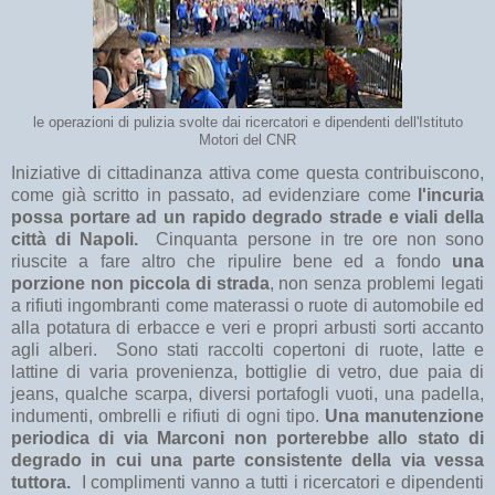
le operazioni di pulizia svolte dai ricercatori e dipendenti dell'Istituto
Motori del CNR
Iniziative di cittadinanza attiva come questa contribuiscono,
come già scritto in passato, ad evidenziare come
l'incuria
possa portare ad un rapido degrado strade e viali della
città di Napoli.
Cinquanta persone in tre ore non sono
riuscite a fare altro che ripulire bene ed a fondo
una
porzione non piccola di strada
, non senza problemi legati
a rifiuti ingombranti come materassi o ruote di automobile ed
alla potatura di erbacce e veri e propri arbusti sorti accanto
agli alberi. Sono stati raccolti copertoni di ruote, latte e
lattine di varia provenienza, bottiglie di vetro, due paia di
jeans, qualche scarpa, diversi portafogli vuoti, una padella,
indumenti, ombrelli e rifiuti di ogni tipo.
Una manutenzione
periodica di via Marconi non porterebbe allo stato di
degrado in cui una parte consistente della via vessa
tuttora.
I complimenti vanno a tutti i ricercatori e dipendenti