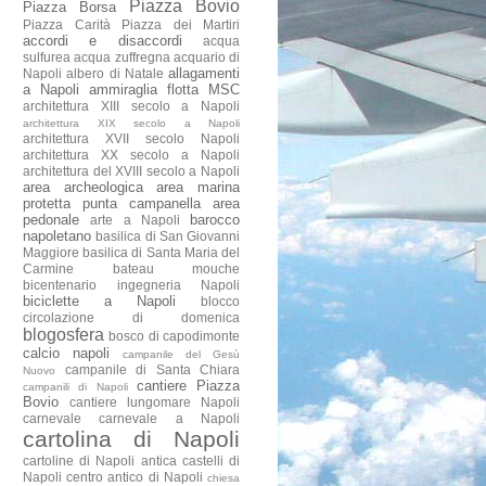
Piazza Bovio
Piazza Borsa
Piazza Carità
Piazza dei Martiri
accordi e disaccordi
acqua
sulfurea
acqua zuffregna
acquario di
allagamenti
Napoli
albero di Natale
a Napoli
ammiraglia flotta MSC
architettura XIII secolo a Napoli
architettura XIX secolo a Napoli
architettura XVII secolo Napoli
architettura XX secolo a Napoli
architettura del XVIII secolo a Napoli
area archeologica
area marina
protetta punta campanella
area
pedonale
barocco
arte a Napoli
napoletano
basilica di San Giovanni
Maggiore
basilica di Santa Maria del
Carmine
bateau mouche
bicentenario ingegneria Napoli
biciclette a Napoli
blocco
circolazione di domenica
blogosfera
bosco di capodimonte
calcio napoli
campanile del Gesù
campanile di Santa Chiara
Nuovo
cantiere Piazza
campanili di Napoli
Bovio
cantiere lungomare Napoli
carnevale
carnevale a Napoli
cartolina di Napoli
cartoline di Napoli antica
castelli di
Napoli
centro antico di Napoli
chiesa