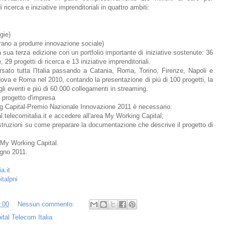
 ricerca e iniziative imprenditoriali in quattro ambiti:
gie)
irano a produrre innovazione sociale)
a sua terza edizione con un portfolio importante di iniziative sostenute: 36
 29 progetti di ricerca e 13 iniziative imprenditoriali.
rsato tutta l'Italia passando a Catania, Roma, Torino, Firenze, Napoli e
ova e Roma nel 2010, contando la presentazione di più di 100 progetti, la
gli eventi e più di 60.000 collegamenti in streaming.
n progetto d'impresa
ing Capital-Premio Nazionale Innovazione 2011 è necessario:
l.telecomitalia.it e accedere all'area My Working Capital;
e istruzioni su come preparare la documentazione che descrive il progetto di
 My Working Capital.
ugno 2011.
a.it
talpni
:00
Nessun commento:
tal Telecom Italia