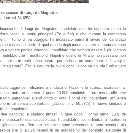
i successo di Luigi de Magistris
, Lettieri 34.65%.
hiacciante di Luigi de Magistris, candidato che ha superato prima lo
inistra legati ai partiti principali (Pd e Sel) e che durante la campagna
denti il turno di ballottaggio, ha incassato prima il favore del candidato
no e quindi di parte di quel mondo degli industriali che in teoria avrebbe
va a voltare pagina votando il candidato che sembra essere il più lontano
 E' indubbio che il risultato di Napoli e quello di Milano non possano non
ma. In rete in molti fanno notare, partendo da un commento di Travaglio,
"magistrato". Facile dedurre la ovvia conclusione su chi sia l'unico vero
ballottaggio per l'elezione a sindaco di Napoli è la scarsa, scarsissima,
 nonostante un esercito di quasi 10.000 candidati, si era recato alle urne
dini partenopei aventi diritto di voto, i primi dati riguardanti l'affluenza
sono in tal senso sconfortanti (dati definitivi 50,57%). Il nuovo sindaco è
tà dei napoletani.
 due candidati a sindaco rimasti in gara dopo il primo turno, Luigi de
a interessante quanto auspicato. I candidati si sono limitati a ripetere in
anto già era stato affermato nelle settimane precedenti e sono accaduti più
l'esplosione di alcuni petardi in un magazzino del comitato elettorale di