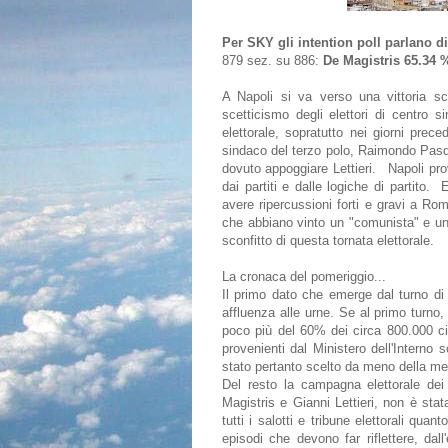
Per SKY gli intention poll parlano d
879 sez. su 886:
De Magistris 65.34 %
A Napoli si va verso una vittoria sc
scetticismo degli elettori di centro s
elettorale, sopratutto nei giorni prece
sindaco del terzo polo, Raimondo Pasqui
dovuto appoggiare Lettieri. Napoli pro
dai partiti e dalle logiche di partito.
avere ripercussioni forti e gravi a Ro
che abbiano vinto un "comunista" e un 
sconfitto di questa tornata elettorale.
La cronaca del pomeriggio...
Il primo dato che emerge dal turno di 
affluenza alle urne. Se al primo turno,
poco più del 60% dei circa 800.000 citta
provenienti dal Ministero dell'Interno 
stato pertanto scelto da meno della me
Del resto la campagna elettorale dei
Magistris e Gianni Lettieri, non è stat
tutti i salotti e tribune elettorali qu
episodi che devono far riflettere, dal