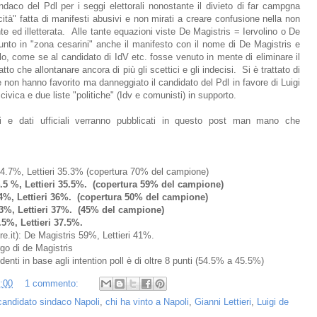
indaco del Pdl per i seggi elettorali nonostante il divieto di far campgna
icità" fatta di manifesti abusivi e non mirati a creare confusione nella non
ante ed illetterata. Alle tante equazioni viste De Magistris = Iervolino o De
unto in "zona cesarini" anche il manifesto con il nome di De Magistris e
lo, come se al candidato di IdV etc. fosse venuto in mente di eliminare il
to che allontanare ancora di più gli scettici e gli indecisi. Si è trattato di
he non hanno favorito ma danneggiato il candidato del Pdl in favore di Luigi
civica e due liste "politiche" (Idv e comunisti) in supporto.
ioni e dati ufficiali verranno pubblicati in questo post man mano che
64.7%, Lettieri 35.3% (copertura 70% del campione)
.5 %, Lettieri 35.5%. (copertura 59% del campione)
4%, Lettieri 36%. (copertura 50% del campione)
63%, Lettieri 37%. (45% del campione)
.5%, Lettieri 37.5%.
e.it): De Magistris 59%, Lettieri 41%.
go di de Magistris
ndenti in base agli intention poll è di oltre 8 punti (54.5% a 45.5%)
:00
1 commento:
candidato sindaco Napoli
,
chi ha vinto a Napoli
,
Gianni Lettieri
,
Luigi de