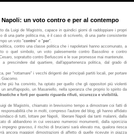
 Napoli: un voto contro e per al contempo
o da Luigi de Magistris, capace in quindici giorni di raddoppiare i propri
o di una parte politica ma, è il caso di scriverlo, di una parte consistente
empo un voto "
contro
" e "
per
".
politica, contro una classe politica che i napoletani hanno accomunato, a
esto o quel simbolo, un voto palesemente contro Bassolino e contro
o Cesaro, sopratutto contro Berlusconi e le sue promesse mai mantenute.
 a prescindere dal quartiere, dall'appartenenza politica, dal grado di
, per "rottamare" i vecchi dirigenti dei principali partiti locali, per portare
an Giacomo.
che più ha convinto, ha optato per quello che gli oppositori più violenti
 un arruffapopolo, un Masaniello, nella speranza che proprio lo spirito da
rastiche e forti per quanto riguarda rifiuti, sicurezza e vivibilità.
uigi de Magistris, chiamato in brevissimo tempo a dimostrare coi fatti di
 responsabilità che in molti, compreso l'autore del blog, gli hanno affidato
ndaco di tutti, lottare per Napoli, liberare Napoli dai tanti malanni, dalla
 stato di abbandono in cui vessano numerosi monumenti, dalla sporcizia
 impegno gravoso, il rischio di bruciarsi sarà elevato ma, qualora riesca
 ancora maggiori dimostrazioni di affetto di quelle ricevute in piazza