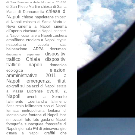
chiesa
di San Francesco delle Monache
di San Pietro Martire
chiesa di Santa
chiese di
Maria di Donnaromita
Napoli
chiese napoletane
chiostri
di Napoli
chiostro di Santa Maria la
cinema a Napoli
cinema
Nova
all'aperto
clochard a Napoli
concerti
costiera
a Napoli
cosa fare a Napoli
amalfitana
crociera a Napoli
crypta
dati
neapolitana
cupola
balneazione ARPA
decumani
dispositivi
decumano superiore
traffico Chiaia
dispositivi
traffico napoli
domenica
elezioni
ecologica
amministrative 2011 a
Napoli
emergenza rifiuti
epigrafi sui palazzi di Napoli
estate
eventi a
a Massa Lubrense
Napoli
eventi a Sorrento
fallimento Edenlandia
fallimento
fallimento zoo di Napoli
Scaturchio
fermata metropolitana
fontana di
fontane di Napoli
Monteoliveto
fonti
foto
foto guida di Napoli
rinnovabili
fotografia subacquea
fotografie di
Napoli
giornata FAI di primavera
giro
graffiti che
d'Italia a Napoli