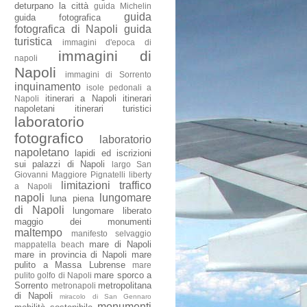
deturpano la città
guida Michelin
guida
guida fotografica
fotografica di Napoli
guida
turistica
immagini d'epoca di
immagini di
napoli
Napoli
immagini di Sorrento
inquinamento
isole pedonali a
itinerari a Napoli
itinerari
Napoli
napoletani
itinerari turistici
laboratorio
fotografico
laboratorio
napoletano
lapidi ed iscrizioni
sui palazzi di Napoli
largo San
Giovanni Maggiore Pignatelli
liberty
limitazioni traffico
a Napoli
napoli
lungomare
luna piena
di Napoli
lungomare liberato
maggio dei monumenti
maltempo
manifesto selvaggio
mare di Napoli
mappatella beach
mare in provincia di Napoli
mare
pulito a Massa Lubrense
mare
mare sporco a
pulito golfo di Napoli
Sorrento
metropolitana
metronapoli
di Napoli
miracolo di San Gennaro
monumenti