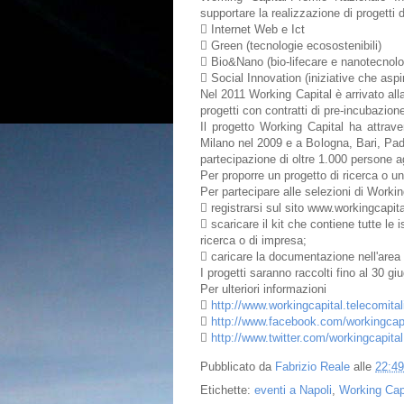
supportare la realizzazione di progetti di
 Internet Web e Ict
 Green (tecnologie ecosostenibili)
 Bio&Nano (bio-lifecare e nanotecnolo
 Social Innovation (iniziative che asp
Nel 2011 Working Capital è arrivato all
progetti con contratti di pre-incubazione,
Il progetto Working Capital ha attrave
Milano nel 2009 e a Bologna, Bari, Pad
partecipazione di oltre 1.000 persone a
Per proporre un progetto di ricerca o u
Per partecipare alle selezioni di Work
 registrarsi sul sito www.workingcapita
 scaricare il kit che contiene tutte l
ricerca o di impresa;
 caricare la documentazione nell'area
I progetti saranno raccolti fino al 30 gi
Per ulteriori informazioni

http://www.workingcapital.telecomitali

http://www.facebook.com/workingcapi

http://www.twitter.com/workingcapital
Pubblicato da
Fabrizio Reale
alle
22:49
Etichette:
eventi a Napoli
,
Working Capi