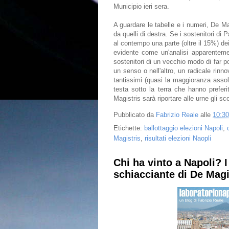
Municipio ieri sera.
A guardare le tabelle e i numeri, De Mag
da quelli di destra. Se i sostenitori di 
al contempo una parte (oltre il 15%) dei
evidente come un'analisi apparenteme
sostenitori di un vecchio modo di far p
un senso o nell'altro, un radicale rin
tantissimi (quasi la maggioranza assolu
testa sotto la terra che hanno preferi
Magistris sarà riportare alle urne gli sc
Pubblicato da
Fabrizio Reale
alle
10:30
Etichette:
ballottaggio elezioni Napoli
,
Magistris
,
risultati elezioni Naopli
Chi ha vinto a Napoli? I 
schiacciante di De Magi