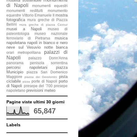
mobilità sostenibile
di Napoli
monumenti equestri
monumenti restituiti
monumento
mostra
equestre Vittorio Emanuele II
fotografica
mura greche di Piazza
Bellini
mura greche di piazza Cavour
musei a Napoli
museo di
paleontologia
museo nazionale
musica
ferroviario di Pietrarsa
napoletana
napoli in bianco e nero
neve sul Vesuvio
notte bianca
palazzi di
orari metropolitana
Napoli
palazzo Donn'Anna
panorama penisola sorrentina
percorsi napoletani
piazza
Municipio
piazza San Domenico
pista
Maggiore
piazza dei Gerolomini
ciclabile
porto
porte di Napoli
pizza
di Napoli
presepe del '700
presepe
previsioni meteo
napoletano
Pagine viste ultimi 30 giorni
65,847
Labels