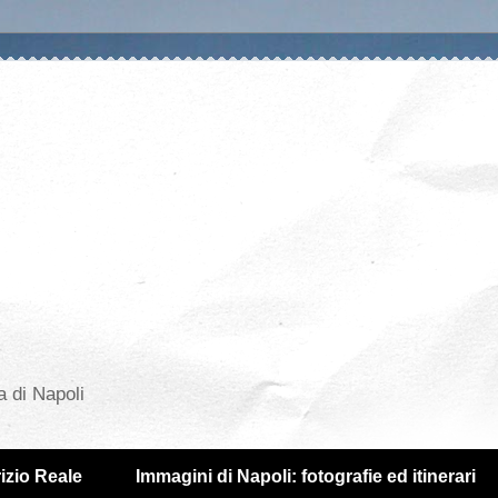
a di Napoli
izio Reale
Immagini di Napoli: fotografie ed itinerari