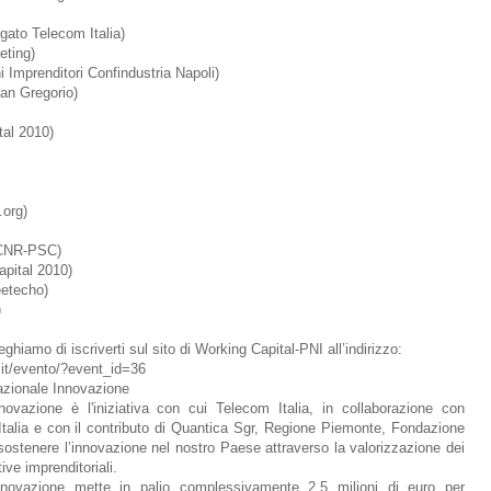
ato Telecom Italia)
eting)
Imprenditori Confindustria Napoli)
an Gregorio)
tal 2010)
.org)
o CNR-PSC)
apital 2010)
etecho)
)
ghiamo di iscriverti sul sito di Working Capital-PNI all’indirizzo:
.it/evento/?event_id=36
azionale Innovazione
ovazione è l'iniziativa con cui Telecom Italia, in collaborazione con
Italia e con il contributo di Quantica Sgr, Regione Piemonte, Fondazione
sostenere l’innovazione nel nostro Paese attraverso la valorizzazione dei
ive imprenditoriali.
nnovazione mette in palio complessivamente 2,5 milioni di euro per