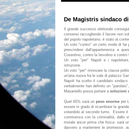
De Magistris sindaco di
Il grande successo elettorale conseguit
consensi raccogliendo il favore non sol
del popolo napoletano, è stato al cont
Un voto "contro" un certo modo di far 
prescindere dall'appartenenza a qu
Cosentino, contro la Iervolino e contr
Un voto "per" Napoli e i napoletani,
istruzione.
Un voto "per" rinnovare la classe politica
un'aria nuova fra le sale di palazzo S
Napoli ha scelto il candidato sindaco 
verbalmente han definito un "parolaio",
Masaniello possa portare a
soluzioni d
Quel 65% sarà un
peso enorme
per L
essere in grado di ricambiare la grande
votandolo al secondo turno. Essere il si
connivenza con la criminalità, dallo
morale ancor prima che fisica: sarà un
davvero a mantenere le promesse, avrà