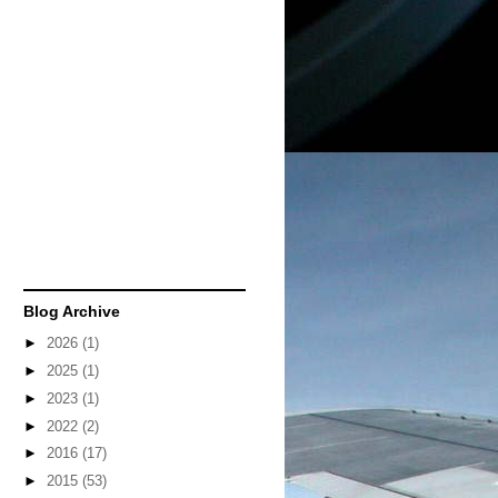
Blog Archive
►
2026
(1)
►
2025
(1)
►
2023
(1)
►
2022
(2)
►
2016
(17)
►
2015
(53)