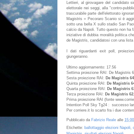
Lettieri, al girovagare del candidato s
elettorale nei seggi, alla "contro-pubbl
trascurabile parte dell'elettorato ignor
Magistris = Pecoraro Scanio si è aggi
sotto una bella X sullo stadio San Pao
calcio da Napoli. Tutto questo non ha fat
iniziative di dubbia moralità politica c
de Magistris, candidatosi con una lista 
I dati riguardanti exit poll, proiez
giungeranno.
Ultimo aggiornamento: 17.56
Settima proiezione RAI: De Magistris 
Sesta proiezione RAI:
De Magistris 64
Quinta proiezione RAI:
De Magistris 6
Quarta proiezione RAI:
De Magistris 
Terza proiezione RAI:
De Magistris 62
Prima proiezione RAI (fonte www.corrier
Intention Poll Sky Tg24 : successo lar
Per corriere.it lo scarto fra i due conte
Pubblicato da
Fabrizio Reale
alle
15:00
Etichette:
ballottaggio elezioni Napoli
,
Magistris
,
risultati elezioni Naopli