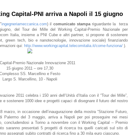
king Capital-PNI arriva a Napoli il 15 giugno
"
ingegneriameccanica.com
) il
comunicato stampa
riguardante la terza
giugno, del Tour dei Mille del Working Capital-Premio Nazionale per
ecom Italia, insieme a PNI Cube e altri partner, si propone di sostenere
rnet, green tech, bio e nanotecnologie, innovazione sociale) finanziando
formazioni qui:
http://www.workingcapital.telecomitalia.it/come-funziona/
).
Capital-Premio Nazionale Innovazione 2011
15 giugno 2011 – ore 17,30
Complesso SS. Marcellino e Festo
Largo S. Marcellino, 10 - Napoli
zione 2011 celebra i 150 anni dell’Unità d’Italia con il “Tour dei Mille”,
ire e sostenere 1000 idee e progetti capaci di disegnare il futuro del nostro
l 18 marzo, in occasione dell’inaugurazione della mostra “Stazione Futuro,
a di Palermo del 3 maggio, arriva a Napoli per poi proseguire nei mesi
no, concludendosi a Torino a novembre con il Working Capital – Premio
o saranno presentati 5 progetti di ricerca tra quelli caricati sul sito di
nno assegnati subito contratti di ricerca fino a 30 mila euro ciascuno.