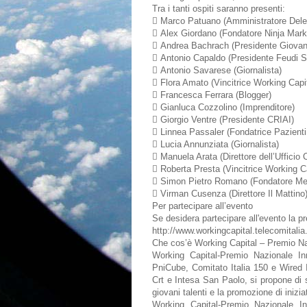
Tra i tanti ospiti saranno presenti:
 Marco Patuano (Amministratore Deleg
 Alex Giordano (Fondatore Ninja Mark
 Andrea Bachrach (Presidente Giovani 
 Antonio Capaldo (Presidente Feudi S
 Antonio Savarese (Giornalista)
 Flora Amato (Vincitrice Working Capi
 Francesca Ferrara (Blogger)
 Gianluca Cozzolino (Imprenditore)
 Giorgio Ventre (Presidente CRIAI)
 Linnea Passaler (Fondatrice Pazienti
 Lucia Annunziata (Giornalista)
 Manuela Arata (Direttore dell’Uffici
 Roberta Presta (Vincitrice Working C
 Simon Pietro Romano (Fondatore Me
 Virman Cusenza (Direttore Il Mattino
Per partecipare all’evento
Se desidera partecipare all'evento la pre
http://www.workingcapital.telecomitalia
Che cos’è Working Capital – Premio N
Working Capital-Premio Nazionale Inn
PniCube, Comitato Italia 150 e Wired 
Crt e Intesa San Paolo, si propone di 
giovani talenti e la promozione di iniziat
Working Capital-Premio Nazionale I