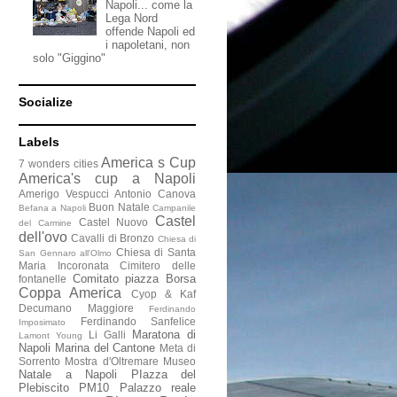
Napoli... come la
Lega Nord
offende Napoli ed
i napoletani, non
solo "Giggino"
Socialize
Labels
America s Cup
7 wonders cities
America's cup a Napoli
Amerigo Vespucci
Antonio Canova
Buon Natale
Befana a Napoli
Campanile
Castel
Castel Nuovo
del Carmine
dell'ovo
Cavalli di Bronzo
Chiesa di
Chiesa di Santa
San Gennaro all'Olmo
Maria Incoronata
Cimitero delle
Comitato piazza Borsa
fontanelle
Coppa America
Cyop & Kaf
Decumano Maggiore
Ferdinando
Ferdinando Sanfelice
Imposimato
Maratona di
Li Galli
Lamont Young
Napoli
Marina del Cantone
Meta di
Sorrento
Mostra d'Oltremare
Museo
Natale a Napoli
PIazza del
Plebiscito
PM10
Palazzo reale