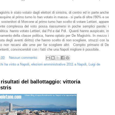
istris è stato votato dagli elettori di sinistra, di centro ed in parte anche
Pasquino al primo turno lo han votato in massa - si parla di oltre l'80% e se
 sostenitori di Morcone al primo turno han scelto di votare Lettieri, appare
nte complessa del voto possa riassumersi in poche semplici parole: i
olitica hanno votato Lettieri, dal Pd e dal Pdl. Quanti hanno auspicato, in
novamento della classe politica, hanno optato per De Magistris. In mezzo i
ta degli aventi diritto) che hanno scelto di non scegliere, struzzi con la
to non recarsi alle urne per far scegliere altri. Compito primario di De
ontenti, convincendoli con i fatti che una Napoli migliore è possibile.
:00
Nessun commento:
chi ha vinto a Napoli
,
elezioni amministrative 2011 a Napoli
,
Luigi de
risultati del ballottaggio: vittoria
stris