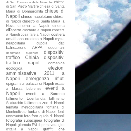
chiesa
di San Francesco delle Monache
di San Pietro Martire
chiesa di Santa
chiese di
Maria di Donnaromita
Napoli
chiese napoletane
chiostri
di Napoli
chiostro di Santa Maria la
cinema a Napoli
cinema
Nova
all'aperto
clochard a Napoli
concerti
costiera
a Napoli
cosa fare a Napoli
amalfitana
crociera a Napoli
crypta
dati
neapolitana
cupola
balneazione ARPA
decumani
dispositivi
decumano superiore
traffico Chiaia
dispositivi
traffico napoli
domenica
elezioni
ecologica
amministrative 2011 a
Napoli
emergenza rifiuti
epigrafi sui palazzi di Napoli
estate
eventi a
a Massa Lubrense
Napoli
eventi a Sorrento
fallimento Edenlandia
fallimento
fallimento zoo di Napoli
Scaturchio
fermata metropolitana
fontana di
fontane di Napoli
Monteoliveto
fonti
foto
foto guida di Napoli
rinnovabili
fotografia subacquea
fotografie di
Napoli
giornata FAI di primavera
giro
graffiti che
d'Italia a Napoli