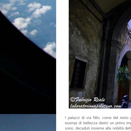
I palazzi di via Nilo, come del resto 
esempi di bellezza dietro un primo imp
sono, decaduti insieme alla nobiltà del