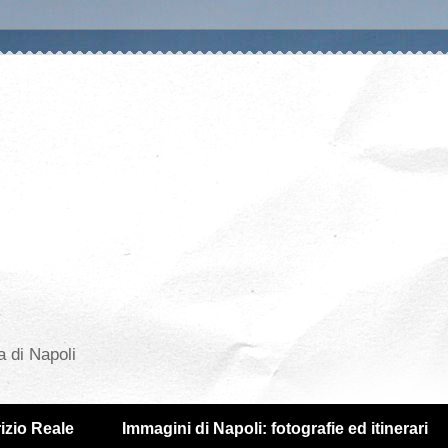
a di Napoli
izio Reale
Immagini di Napoli: fotografie ed itinerari