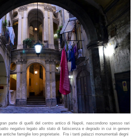
gran parte di quelli del centro antico di Napoli, nascondono spesso rari
atto negativo legato allo stato di fatiscenza e degrado in cui in genere
le antiche famiglie loro proprietarie. Fra i tanti palazzi monumentali degni