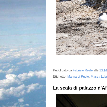
Pubblicato da
Fabrizio Reale
alle
23:14
Etichette:
Marina di Puolo
,
Massa Lub
La scala di palazzo d'Aff