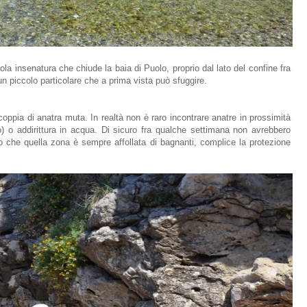
a insenatura che chiude la baia di Puolo, proprio dal lato del confine fra
 piccolo particolare che a prima vista può sfuggire.
coppia di anatra muta. In realtà non è raro incontrare anatre in prossimità
) o addirittura in acqua. Di sicuro fra qualche settimana non avrebbero
ato che quella zona è sempre affollata di bagnanti, complice la protezione