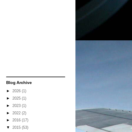
Blog Archive
►
2026
(1)
►
2025
(1)
►
2023
(1)
►
2022
(2)
►
2016
(17)
▼
2015
(53)