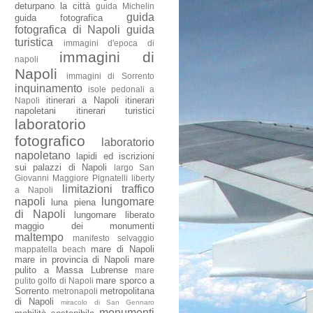
deturpano la città
guida Michelin
guida
guida fotografica
fotografica di Napoli
guida
turistica
immagini d'epoca di
immagini di
napoli
Napoli
immagini di Sorrento
inquinamento
isole pedonali a
itinerari a Napoli
itinerari
Napoli
napoletani
itinerari turistici
laboratorio
fotografico
laboratorio
napoletano
lapidi ed iscrizioni
sui palazzi di Napoli
largo San
Giovanni Maggiore Pignatelli
liberty
limitazioni traffico
a Napoli
napoli
lungomare
luna piena
di Napoli
lungomare liberato
maggio dei monumenti
maltempo
manifesto selvaggio
mare di Napoli
mappatella beach
mare in provincia di Napoli
mare
pulito a Massa Lubrense
mare
mare sporco a
pulito golfo di Napoli
Sorrento
metropolitana
metronapoli
di Napoli
miracolo di San Gennaro
monumenti