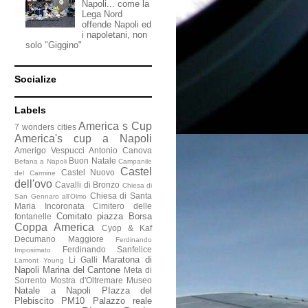
Napoli... come la
Lega Nord
offende Napoli ed
i napoletani, non
solo "Giggino"
Socialize
Labels
America s Cup
7 wonders cities
America's cup a Napoli
Amerigo Vespucci
Antonio Canova
Buon Natale
Befana a Napoli
Campanile
Castel
Castel Nuovo
del Carmine
dell'ovo
Cavalli di Bronzo
Chiesa di
Chiesa di Santa
San Gennaro all'Olmo
Maria Incoronata
Cimitero delle
Comitato piazza Borsa
fontanelle
Coppa America
Cyop & Kaf
Decumano Maggiore
Ferdinando
Ferdinando Sanfelice
Imposimato
Maratona di
Li Galli
Lamont Young
Napoli
Marina del Cantone
Meta di
Sorrento
Mostra d'Oltremare
Museo
Natale a Napoli
PIazza del
Plebiscito
PM10
Palazzo reale