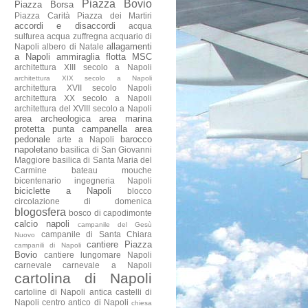
Piazza Bovio
Piazza Borsa
Piazza Carità
Piazza dei Martiri
accordi e disaccordi
acqua
sulfurea
acqua zuffregna
acquario di
allagamenti
Napoli
albero di Natale
a Napoli
ammiraglia flotta MSC
architettura XIII secolo a Napoli
architettura XIX secolo a Napoli
architettura XVII secolo Napoli
architettura XX secolo a Napoli
architettura del XVIII secolo a Napoli
area archeologica
area marina
protetta punta campanella
area
pedonale
barocco
arte a Napoli
napoletano
basilica di San Giovanni
Maggiore
basilica di Santa Maria del
Carmine
bateau mouche
bicentenario ingegneria Napoli
biciclette a Napoli
blocco
circolazione di domenica
blogosfera
bosco di capodimonte
calcio napoli
campanile del Gesù
campanile di Santa Chiara
Nuovo
cantiere Piazza
campanili di Napoli
Bovio
cantiere lungomare Napoli
carnevale
carnevale a Napoli
cartolina di Napoli
cartoline di Napoli antica
castelli di
Napoli
centro antico di Napoli
chiesa