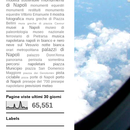
mobilità sostenibile
di Napoli
monumenti equestri
monumenti restituiti
monumento
mostra
equestre Vittorio Emanuele II
fotografica
mura greche di Piazza
Bellini
mura greche di piazza Cavour
musei a Napoli
museo di
paleontologia
museo nazionale
musica
ferroviario di Pietrarsa
napoletana
napoli in bianco e nero
neve sul Vesuvio
notte bianca
palazzi di
orari metropolitana
Napoli
palazzo Donn'Anna
panorama penisola sorrentina
percorsi napoletani
piazza
Municipio
piazza San Domenico
pista
Maggiore
piazza dei Gerolomini
ciclabile
porto
porte di Napoli
pizza
di Napoli
presepe del '700
presepe
previsioni meteo
napoletano
Pagine viste ultimi 30 giorni
65,551
Labels