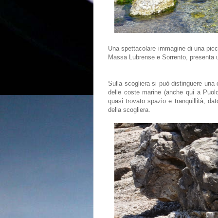
Una spettacolare immagine di una piccol
Massa Lubrense e Sorrento, presenta un
Sulla scogliera si può distinguere una 
delle coste marine (anche qui a Puolo
quasi trovato spazio e tranquillità, d
della scogliera.