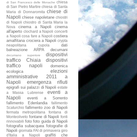
chiesa
di San Francesco delle Monache
di San Pietro Martire
chiesa di Santa
chiese di
Maria di Donnaromita
Napoli
chiese napoletane
chiostri
di Napoli
chiostro di Santa Maria la
cinema a Napoli
cinema
Nova
all'aperto
clochard a Napoli
concerti
costiera
a Napoli
cosa fare a Napoli
amalfitana
crociera a Napoli
crypta
dati
neapolitana
cupola
balneazione ARPA
decumani
dispositivi
decumano superiore
traffico Chiaia
dispositivi
traffico napoli
domenica
elezioni
ecologica
amministrative 2011 a
Napoli
emergenza rifiuti
epigrafi sui palazzi di Napoli
estate
eventi a
a Massa Lubrense
Napoli
eventi a Sorrento
fallimento Edenlandia
fallimento
fallimento zoo di Napoli
Scaturchio
fermata metropolitana
fontana di
fontane di Napoli
Monteoliveto
fonti
foto
foto guida di Napoli
rinnovabili
fotografia subacquea
fotografie di
Napoli
giornata FAI di primavera
giro
graffiti che
d'Italia a Napoli