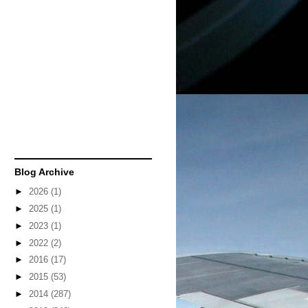
Blog Archive
►
2026
(1)
►
2025
(1)
►
2023
(1)
►
2022
(2)
►
2016
(17)
►
2015
(53)
►
2014
(287)