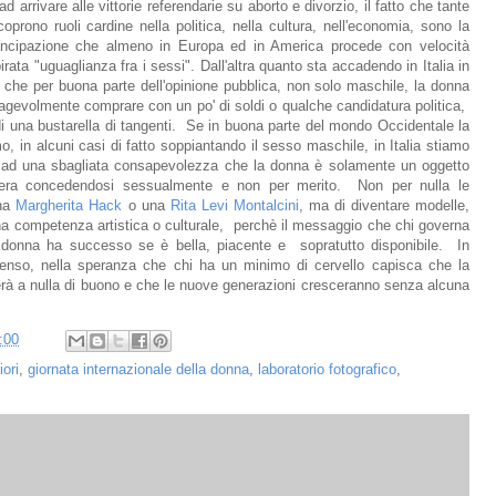
 ad arrivare alle vittorie referendarie su aborto e divorzio, il fatto che tante
oprono ruoli cardine nella politica, nella cultura, nell'economia, sono la
ncipazione che almeno in Europa ed in America procede con velocità
rata "uguaglianza fra i sessi". Dall'altra quanto sta accadendo in Italia in
 che per buona parte dell'opinione pubblica, non solo maschile, la donna
agevolmente comprare con un po' di soldi o qualche candidatura politica,
di una bustarella di tangenti. Se in buona parte del mondo Occidentale la
, in alcuni casi di fatto soppiantando il sesso maschile, in Italia stiamo
e ad una sbagliata consapevolezza che la donna è solamente un oggetto
iera concedendosi sessualmente e non per merito. Non per nulla le
una
Margherita Hack
o una
Rita Levi Montalcini
, ma di diventare modelle,
na competenza artistica o culturale, perchè il messaggio che chi governa
 donna ha successo se è bella, piacente e sopratutto disponibile. In
senso, nella speranza che chi ha un minimo di cervello capisca che la
rà a nulla di buono e che le nuove generazioni cresceranno senza alcuna
:00
fiori
,
giornata internazionale della donna
,
laboratorio fotografico
,