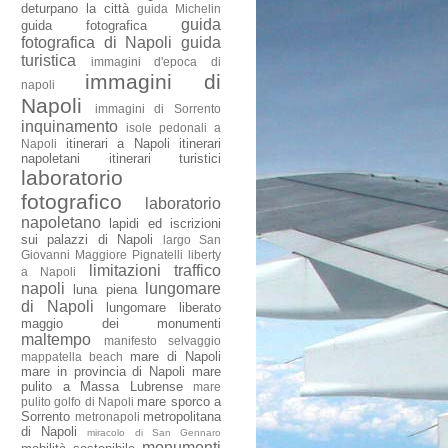
deturpano la città
guida Michelin
guida
guida fotografica
fotografica di Napoli
guida
turistica
immagini d'epoca di
immagini di
napoli
Napoli
immagini di Sorrento
inquinamento
isole pedonali a
itinerari a Napoli
itinerari
Napoli
napoletani
itinerari turistici
laboratorio
fotografico
laboratorio
napoletano
lapidi ed iscrizioni
sui palazzi di Napoli
largo San
Giovanni Maggiore Pignatelli
liberty
limitazioni traffico
a Napoli
napoli
lungomare
luna piena
di Napoli
lungomare liberato
maggio dei monumenti
maltempo
manifesto selvaggio
mare di Napoli
mappatella beach
mare in provincia di Napoli
mare
pulito a Massa Lubrense
mare
mare sporco a
pulito golfo di Napoli
Sorrento
metropolitana
metronapoli
di Napoli
miracolo di San Gennaro
monumenti