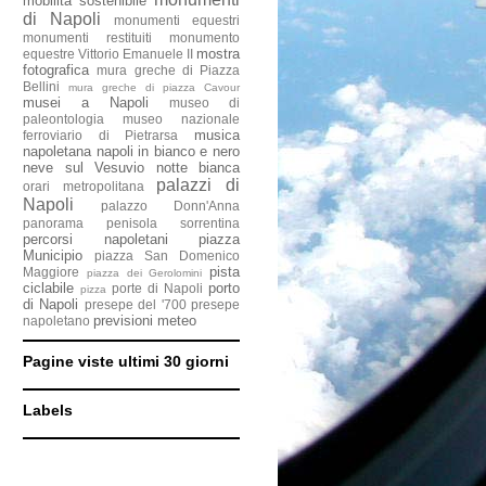
mobilità sostenibile
di Napoli
monumenti equestri
monumenti restituiti
monumento
mostra
equestre Vittorio Emanuele II
fotografica
mura greche di Piazza
Bellini
mura greche di piazza Cavour
musei a Napoli
museo di
paleontologia
museo nazionale
musica
ferroviario di Pietrarsa
napoletana
napoli in bianco e nero
neve sul Vesuvio
notte bianca
palazzi di
orari metropolitana
Napoli
palazzo Donn'Anna
panorama penisola sorrentina
percorsi napoletani
piazza
Municipio
piazza San Domenico
pista
Maggiore
piazza dei Gerolomini
ciclabile
porto
porte di Napoli
pizza
di Napoli
presepe del '700
presepe
previsioni meteo
napoletano
Pagine viste ultimi 30 giorni
Labels