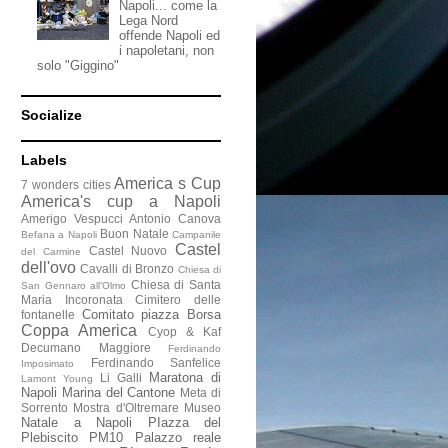
Napoli... come la
Lega Nord
offende Napoli ed
i napoletani, non
solo "Giggino"
Socialize
Labels
America s Cup
7 wonders cities
America's cup a Napoli
Amerigo Vespucci
Antonio Canova
Buon Natale
Befana a Napoli
Campanile
Castel
Castel Nuovo
del Carmine
dell'ovo
Cavalli di Bronzo
Chiesa di
Chiesa di Santa
San Gennaro all'Olmo
Maria Incoronata
Cimitero delle
Comitato piazza Borsa
fontanelle
Coppa America
Cyop & Kaf
Decumano Maggiore
Ferdinando
Ferdinando Sanfelice
Imposimato
Maratona di
Li Galli
Lamont Young
Napoli
Marina del Cantone
Meta di
Sorrento
Mostra d'Oltremare
Museo
Natale a Napoli
PIazza del
Plebiscito
PM10
Palazzo reale