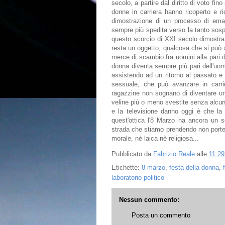
secolo, a partire dal diritto di voto fino
donne in carriera hanno ricoperto e ric
dimostrazione di un processo di ema
sempre più spedita verso la tanto sospi
questo scorcio di XXI secolo dimostra
resta un oggetto, qualcosa che si può 
merce di scambio fra uomini alla pari 
donna diventa sempre più pari dell'uomo
assistendo ad un ritorno al passato 
sessuale, che può avanzare in carr
ragazzine non sognano di diventare 
veline più o meno svestite senza alcu
e la televisione danno oggi è che la
quest'ottica l'8 Marzo ha ancora un 
strada che stiamo prendendo non porte
morale, nè laica nè religiosa...
Pubblicato da
Fabrizio Reale
alle
11:29
Etichette:
8 marzo
,
festa della donna
,
laboratorio politico
Nessun commento:
Posta un commento