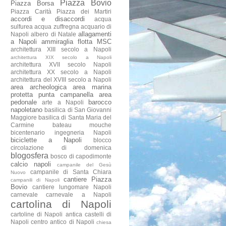
Piazza Bovio
Piazza Borsa
Piazza Carità
Piazza dei Martiri
accordi e disaccordi
acqua
sulfurea
acqua zuffregna
acquario di
allagamenti
Napoli
albero di Natale
a Napoli
ammiraglia flotta MSC
architettura XIII secolo a Napoli
architettura XIX secolo a Napoli
architettura XVII secolo Napoli
architettura XX secolo a Napoli
architettura del XVIII secolo a Napoli
area archeologica
area marina
protetta punta campanella
area
pedonale
barocco
arte a Napoli
napoletano
basilica di San Giovanni
Maggiore
basilica di Santa Maria del
Carmine
bateau mouche
bicentenario ingegneria Napoli
biciclette a Napoli
blocco
circolazione di domenica
blogosfera
bosco di capodimonte
calcio napoli
campanile del Gesù
campanile di Santa Chiara
Nuovo
cantiere Piazza
campanili di Napoli
Bovio
cantiere lungomare Napoli
carnevale
carnevale a Napoli
cartolina di Napoli
cartoline di Napoli antica
castelli di
Napoli
centro antico di Napoli
chiesa