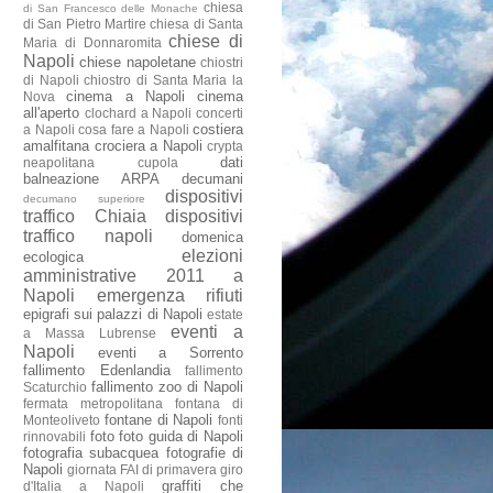
chiesa
di San Francesco delle Monache
di San Pietro Martire
chiesa di Santa
chiese di
Maria di Donnaromita
Napoli
chiese napoletane
chiostri
di Napoli
chiostro di Santa Maria la
cinema a Napoli
cinema
Nova
all'aperto
clochard a Napoli
concerti
costiera
a Napoli
cosa fare a Napoli
amalfitana
crociera a Napoli
crypta
dati
neapolitana
cupola
balneazione ARPA
decumani
dispositivi
decumano superiore
traffico Chiaia
dispositivi
traffico napoli
domenica
elezioni
ecologica
amministrative 2011 a
Napoli
emergenza rifiuti
epigrafi sui palazzi di Napoli
estate
eventi a
a Massa Lubrense
Napoli
eventi a Sorrento
fallimento Edenlandia
fallimento
fallimento zoo di Napoli
Scaturchio
fermata metropolitana
fontana di
fontane di Napoli
Monteoliveto
fonti
foto
foto guida di Napoli
rinnovabili
fotografia subacquea
fotografie di
Napoli
giornata FAI di primavera
giro
graffiti che
d'Italia a Napoli