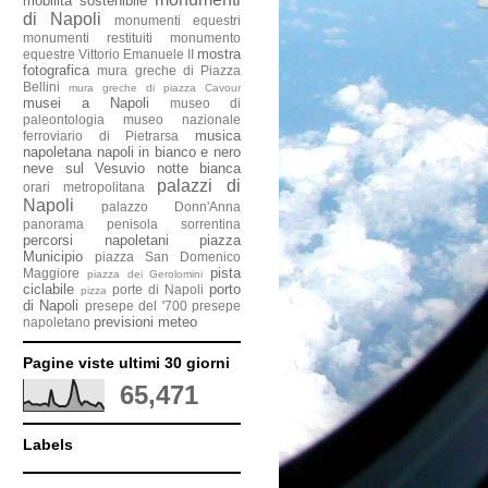
mobilità sostenibile
di Napoli
monumenti equestri
monumenti restituiti
monumento
mostra
equestre Vittorio Emanuele II
fotografica
mura greche di Piazza
Bellini
mura greche di piazza Cavour
musei a Napoli
museo di
paleontologia
museo nazionale
musica
ferroviario di Pietrarsa
napoletana
napoli in bianco e nero
neve sul Vesuvio
notte bianca
palazzi di
orari metropolitana
Napoli
palazzo Donn'Anna
panorama penisola sorrentina
percorsi napoletani
piazza
Municipio
piazza San Domenico
pista
Maggiore
piazza dei Gerolomini
ciclabile
porto
porte di Napoli
pizza
di Napoli
presepe del '700
presepe
previsioni meteo
napoletano
Pagine viste ultimi 30 giorni
65,471
Labels