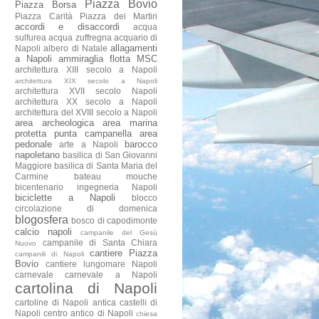
Piazza Bovio
Piazza Borsa
Piazza Carità
Piazza dei Martiri
accordi e disaccordi
acqua
sulfurea
acqua zuffregna
acquario di
allagamenti
Napoli
albero di Natale
a Napoli
ammiraglia flotta MSC
architettura XIII secolo a Napoli
architettura XIX secolo a Napoli
architettura XVII secolo Napoli
architettura XX secolo a Napoli
architettura del XVIII secolo a Napoli
area archeologica
area marina
protetta punta campanella
area
pedonale
barocco
arte a Napoli
napoletano
basilica di San Giovanni
Maggiore
basilica di Santa Maria del
Carmine
bateau mouche
bicentenario ingegneria Napoli
biciclette a Napoli
blocco
circolazione di domenica
blogosfera
bosco di capodimonte
calcio napoli
campanile del Gesù
campanile di Santa Chiara
Nuovo
cantiere Piazza
campanili di Napoli
Bovio
cantiere lungomare Napoli
carnevale
carnevale a Napoli
cartolina di Napoli
cartoline di Napoli antica
castelli di
Napoli
centro antico di Napoli
chiesa