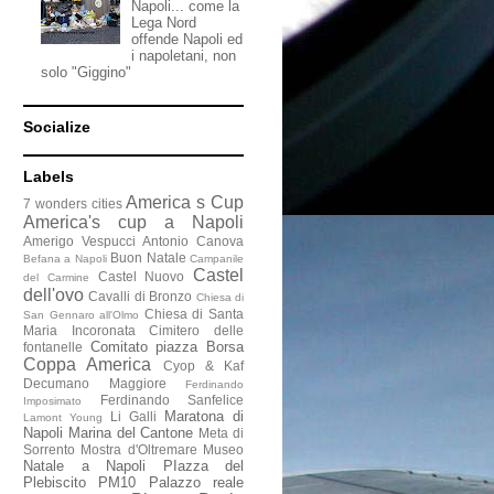
Napoli... come la
Lega Nord
offende Napoli ed
i napoletani, non
solo "Giggino"
Socialize
Labels
America s Cup
7 wonders cities
America's cup a Napoli
Amerigo Vespucci
Antonio Canova
Buon Natale
Befana a Napoli
Campanile
Castel
Castel Nuovo
del Carmine
dell'ovo
Cavalli di Bronzo
Chiesa di
Chiesa di Santa
San Gennaro all'Olmo
Maria Incoronata
Cimitero delle
Comitato piazza Borsa
fontanelle
Coppa America
Cyop & Kaf
Decumano Maggiore
Ferdinando
Ferdinando Sanfelice
Imposimato
Maratona di
Li Galli
Lamont Young
Napoli
Marina del Cantone
Meta di
Sorrento
Mostra d'Oltremare
Museo
Natale a Napoli
PIazza del
Plebiscito
PM10
Palazzo reale