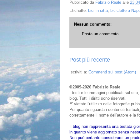
Pubblicato da
Fabrizio Reale
alle
23:04
Etichette:
bici in città
,
biciclette a Napo
Nessun commento:
Posta un commento
Post più recente
Iscriviti a:
Commenti sul post (Atom)
©2009-2026 Fabrizio Reale
I testi e le immagini pubblicati sul sit
blog. Tutti i diritti sono riservati.
E' vietato l'utilizzo delle fotografie pu
Per quanto riguarda i contenuti testuali,
correttamente il nome dell'autore e la fo
____
Il blog non rappresenta una testata gior
in quanto viene aggiornato senza nessu
Non può pertanto considerarsi un prodot