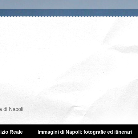
a di Napoli
izio Reale
Immagini di Napoli: fotografie ed itinerari