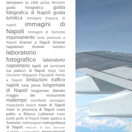
deturpano la città
guida Michelin
guida
guida fotografica
fotografica di Napoli
guida
turistica
immagini d'epoca di
immagini di
napoli
Napoli
immagini di Sorrento
inquinamento
isole pedonali a
itinerari a Napoli
itinerari
Napoli
napoletani
itinerari turistici
laboratorio
fotografico
laboratorio
napoletano
lapidi ed iscrizioni
sui palazzi di Napoli
largo San
Giovanni Maggiore Pignatelli
liberty
limitazioni traffico
a Napoli
napoli
lungomare
luna piena
di Napoli
lungomare liberato
maggio dei monumenti
maltempo
manifesto selvaggio
mare di Napoli
mappatella beach
mare in provincia di Napoli
mare
pulito a Massa Lubrense
mare
mare sporco a
pulito golfo di Napoli
Sorrento
metropolitana
metronapoli
di Napoli
miracolo di San Gennaro
monumenti