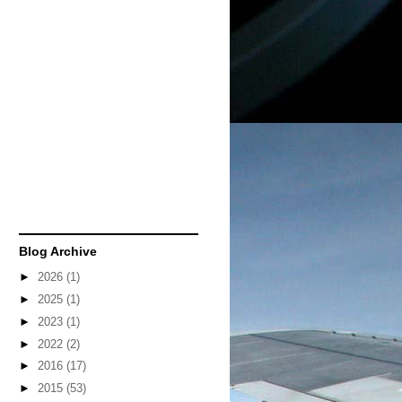
Blog Archive
►
2026
(1)
►
2025
(1)
►
2023
(1)
►
2022
(2)
►
2016
(17)
►
2015
(53)