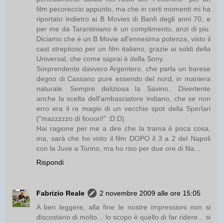
film pecoreccio appunto, ma che in certi momenti mi ha
riportato indietro ai B Movies di Banfi degli anni 70, e
per me da Tarantiniano è un complimento, anzi di piu.
Diciamo che è un B Movie all'ennesima potenza, visto il
cast strepitoso per un film italiano, grazie ai soldi della
Universal, che come saprai è della Sony.
Sorprendente davvero Argentero, che parla un barese
degno di Cassano pure essendo del nord, in maniera
naturale. Sempre deliziosa la Savino.. Divertente
anche la scelta dell'ambasciatore indiano, che se non
erro era il re magio di un vecchio spot della Sperlari
("mazzzzzo di fiooori!" :D:D)
Hai ragione per me a dire che la trama è poca cosa,
ma, sarà che ho visto il film DOPO il 3 a 2 del Napoli
con la Juve a Torino, ma ho riso per due ore di fila...
Rispondi
Fabrizio Reale
2 novembre 2009 alle ore 15:05
A ben leggere, alla fine le nostre impressioni non si
discostano di molto... lo scopo è quello di far ridere... si