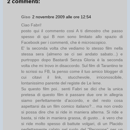
2 commenti:
Giso
2 novembre 2009 alle ore 12:54
Ciao Fabri!
posto qui il commento cosi A ti dimostro che passo
spesso di qui B non sono limitato allo spazio di
Facebook per i commenti, che è microscopico.
E' la seconda volta che vediamo lo stesso film nella
stessa sera (almeno se ci sei andato sabato...) e
purtroppo dopo Bastardi Senza Gloria è la seconda
volta che mi trovo in disaccordo. Sul film di Tarantino te
lo scrissi su FB, la penso come il tuo amico blogger di
cui citavi il link, stucchevole, irriconoscibile,
lontanissimo parente del registe de Le Iene.
Su questo film poi.. senti Fabri se dici che la unica
pretesa di questo film è passare due ore in allegria
siamo perfettamente d'accordo, e del resto cosa
aspettarsi da un film comico italiano?... ma non credo
si possa dire che si ride in maniera alterna. Si ride e
basta, si ride in maniera grassa, di gusto... è vero che
si ride molto spesso di battute volgari, di un Placido
perfettamente calato nel ruolo del "Pecorone" per un