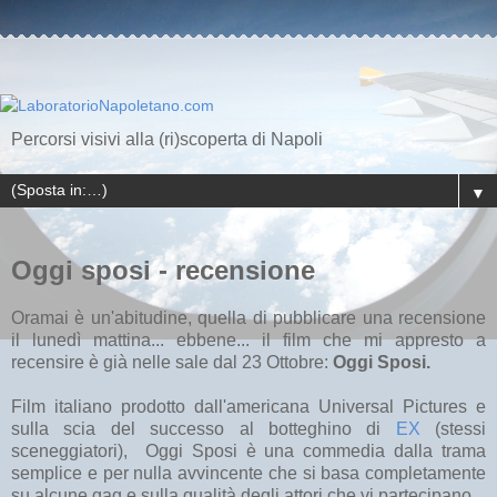
Percorsi visivi alla (ri)scoperta di Napoli
▼
Oggi sposi - recensione
Oramai è un'abitudine, quella di pubblicare una recensione
il lunedì mattina... ebbene... il film che mi appresto a
recensire è già nelle sale dal 23 Ottobre:
Oggi Sposi.
Film italiano prodotto dall'americana Universal Pictures e
sulla scia del successo al botteghino di
EX
(stessi
sceneggiatori), Oggi Sposi è una commedia dalla trama
semplice e per nulla avvincente che si basa completamente
su alcune gag e sulla qualità degli attori che vi partecipano.