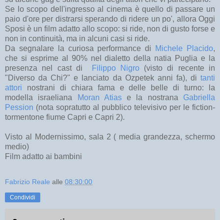
Se lo scopo dell'ingresso al cinema è quello di passare un
paio d'ore per distrarsi sperando di ridere un po', allora Oggi
Sposi è un film adatto allo scopo: si ride, non di gusto forse e
non in continuità, ma in alcuni casi si ride.
Da segnalare la curiosa performance di
Michele Placido
,
che si esprime al 90% nel dialetto della natia Puglia e la
presenza nel cast di
Filippo Nigro
(visto di recente in
"Diverso da Chi?" e lanciato da Ozpetek anni fa), di
tanti
attori
nostrani di chiara fama e delle belle di turno: la
modella israeliana
Moran Atias
e la nostrana
Gabriella
Pession
(nota sopratutto al pubblico televisivo per le fiction-
tormentone fiume Capri e Capri 2).
Visto al Modernissimo, sala 2 ( media grandezza, schermo
medio)
Film adatto ai bambini
Fabrizio Reale
alle
08:30:00
Condividi