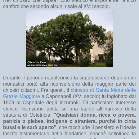
Nel chiostro che ospita l'Orto Medico è imponente l'antico
canforo che secondo alcuni risale al XVII secolo.
Durante il periodo napoleonico la soppressione degli ordini
monastici portò alla riconversione della maggior parte dei
chiostri cittadini. Fra questi, il
chiostro di Santa Maria delle
Grazie Maggiore
a Caponapoli (XVI secolo) fu inglobato dal
1809 all'Ospedale degli Incurabili. Di particolare interesse
storico l'iscrizione posta su una lapide all'ingresso della
struttura di Ostetricia:
"Qualsiasi donna, ricca o povera,
patrizia o plebea, indigena o straniera, purchè in cinta
bussi e le sarà aperto"
, che
racchiude il pensiero e l'ideale
lascito testamentario della fondatrice, nonchè sottolinea la