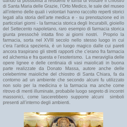
dando la possibilità a residenti e turisti di visitare il chiostro
di Santa Maria delle Grazie, l'Orto Medico, le sale del museo
all'interno delle quali i volontari hanno raccolto reperti storici
legati alla storia dell'arte medica e - su prenotazione ed in
particolari giorni - la farmacia storica degli Incurabili, gioiello
del Settecento napoletano, raro esempio di farmacia storica
giunta pressochè intatta fino ai giorni nostri. Proprio la
farmacia, sorta nel XVIII secolo nello stesso luogo in cui
c'era l'antica spezieria, è un luogo magico dalle cui pareti
ancora traspirano gli stretti rapporti che c'erano fra farmacia
ed alchemia e fra questa e l'esoterismo. La meraviglia delle
opere lignee e delle centinaia di vasi maiolicati in buona
parte realizzate da Donato Massa, autore anche delle
celeberrime maioliche del chiostro di Santa Chiara, fa da
contorno ad un ambiente che secondo alcuni fu utilizzato
non solo per la medicina e la farmacia ma anche come
ritrovo di menti illuminate, probabile luogo segreto di incontri
massonici, come lascerebbero supporre alcuni simboli
presenti all'interno degli ambienti.