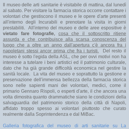
Il museo delle arti sanitarie è visitabile di mattina, dal lunedì
al sabato. Per visitare la farmacia storica occorre contattare i
volontari che gestiscono il museo e le opere d'arte presenti
all'interno degli Incurabili e prenotare la visita in giorni
prestabiliti. All'interno del museo e delle aree espositive è
vietato fare fotografie,
cosa che il sottoscritto ritiene
assurda e che contribuisce alla scarsa conoscenza del
luogo che a oltre un anno dall'apertura c'è ancora fra i
napoletani stessi ancor prima che fra i turisti.
Del resto il
museo è sotto l'egida della ASL, che per ovvi motivi non ha
interesse a tutelare i beni artistici ed il patrimonio culturale,
dato che ha già grande difficoltà economica nel gestire la
sanità locale. La vita del museo e soprattutto la gestione e
preservazione dell'immensa bellezza della farmacia storica
sono nelle sapienti mani dei volontari, medici, come il
primario Gennaro Rispoli, o esperti d'arte, il che ancora una
volta dimostra quanto drammatiche siano le condizioni della
salvaguardia del patrimonio storico della città di Napoli,
affidato troppo spesso ai volontari piuttosto che curato
realmente dalla Soprintendenza e dal MiBac.
Galleria fotografica del museo di arti sanitarie su La