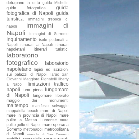
deturpano la città
guida Michelin
guida
guida fotografica
fotografica di Napoli
guida
turistica
immagini d'epoca di
immagini di
napoli
Napoli
immagini di Sorrento
inquinamento
isole pedonali a
itinerari a Napoli
itinerari
Napoli
napoletani
itinerari turistici
laboratorio
fotografico
laboratorio
napoletano
lapidi ed iscrizioni
sui palazzi di Napoli
largo San
Giovanni Maggiore Pignatelli
liberty
limitazioni traffico
a Napoli
napoli
lungomare
luna piena
di Napoli
lungomare liberato
maggio dei monumenti
maltempo
manifesto selvaggio
mare di Napoli
mappatella beach
mare in provincia di Napoli
mare
pulito a Massa Lubrense
mare
mare sporco a
pulito golfo di Napoli
Sorrento
metropolitana
metronapoli
di Napoli
miracolo di San Gennaro
monumenti