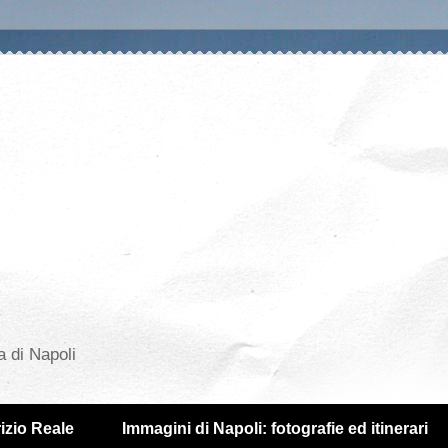
a di Napoli
izio Reale
Immagini di Napoli: fotografie ed itinerari