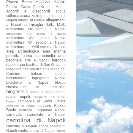
Piazza Bovio
Piazza Borsa
Piazza Carità
Piazza dei Martiri
accordi e disaccordi
acqua
sulfurea
acqua zuffregna
acquario di
allagamenti
Napoli
albero di Natale
a Napoli
ammiraglia flotta MSC
architettura XIII secolo a Napoli
architettura XIX secolo a Napoli
architettura XVII secolo Napoli
architettura XX secolo a Napoli
architettura del XVIII secolo a Napoli
area archeologica
area marina
protetta punta campanella
area
pedonale
barocco
arte a Napoli
napoletano
basilica di San Giovanni
Maggiore
basilica di Santa Maria del
Carmine
bateau mouche
bicentenario ingegneria Napoli
biciclette a Napoli
blocco
circolazione di domenica
blogosfera
bosco di capodimonte
calcio napoli
campanile del Gesù
campanile di Santa Chiara
Nuovo
cantiere Piazza
campanili di Napoli
Bovio
cantiere lungomare Napoli
carnevale
carnevale a Napoli
cartolina di Napoli
cartoline di Napoli antica
castelli di
Napoli
centro antico di Napoli
chiesa