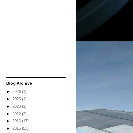
Blog Archive
►
2026
(1)
►
2025
(1)
►
2023
(1)
►
2022
(2)
►
2016
(17)
►
2015
(53)