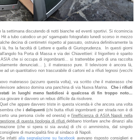
re la settimana discutendo di notti bianche ed eventi sportivi. Si ricomincia
o Hit a tubo catodico un po' sgarrupato fotografato lunedì scorso in mezzo
ualche decina di centimetri rispetto al passato, ostruiva definitivamente la
 là, fra la facoltà di Lettere e quella di Giurisprudenza. In questi giorni
'angolo fra Porta di Massa e via dei Chiavettieri: il frigorifero è sparito
i ASIA che si occupa di ingombranti... si tratterebbe però di una raccolta
larmente denunciati... ), il materasso pure. Il televisore è ancora là,
 ad un quantitativo non trascurabile di cartoni ed a rifiuti legnosi (vecchi
nuovo materasso (azzurro questa volta), va scritto che il materasso che
 televisore adesso domina una panchina di via Nuova Marina.
Che i rifiuti
tati in luoghi meno fastidiosi è qualcosa di fin troppo noto...
a giovare è davvero un rebus difficile da risolvere.
Quel che appare davvero triste in questa vicenda è che ancora una volta
sembra che
i deliquenti
(chi butta rifiuti ingombranti per strada non è di
certo una persona civile ed onesta) e
l'inefficienza di ASIA Napoli nella
gestione di questa tipologia di rifiuti
debbano trionfare anche dinanzi alla
reazione (che si spera si sia avuta) di chi ci amministra, dal singolo
consigliere di municipalità fino al sindaco di Napoli.
Se infatti
alla segnalazione su facebook
avevano risposto consiglieri e