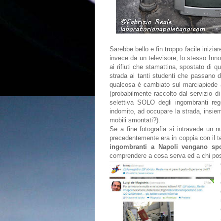
Sarebbe bello e fin troppo facile inizia
invece da un televisore, lo stesso Inn
ai rifiuti che stamattina, spostato di q
strada ai tanti studenti che passano di
qualcosa è cambiato sul marciapiede all
(probabilmente raccolto dal servizio d
selettiva SOLO degli ingombranti rego
indomito, ad occupare la strada, insieme
mobili smontati?).
Se a fine fotografia si intravede un 
precedentemente era in coppia con il
ingombranti a Napoli vengano spos
comprendere a cosa serva ed a chi poss