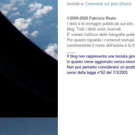
Iscriviti a:
Commenti sul post (Atom)
©2009-2026 Fabrizio Reale
I testi e le immagini pubblicati sul sit
blog. Tutti i diritti sono riservati.
E' vietato l'utilizzo delle fotografie pu
Per quanto riguarda i contenuti testuali,
correttamente il nome dell'autore e la fo
____
Il blog non rappresenta una testata gior
in quanto viene aggiornato senza nessu
Non può pertanto considerarsi un prodot
sensi della legge n°62 del 7/3/2001