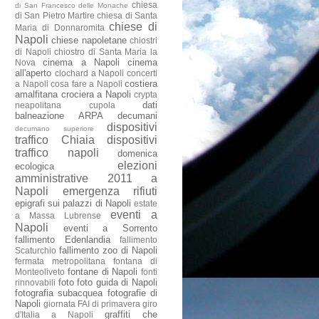
chiesa
di San Francesco delle Monache
di San Pietro Martire
chiesa di Santa
chiese di
Maria di Donnaromita
Napoli
chiese napoletane
chiostri
di Napoli
chiostro di Santa Maria la
cinema a Napoli
cinema
Nova
all'aperto
clochard a Napoli
concerti
costiera
a Napoli
cosa fare a Napoli
amalfitana
crociera a Napoli
crypta
dati
neapolitana
cupola
balneazione ARPA
decumani
dispositivi
decumano superiore
traffico Chiaia
dispositivi
traffico napoli
domenica
elezioni
ecologica
amministrative 2011 a
Napoli
emergenza rifiuti
epigrafi sui palazzi di Napoli
estate
eventi a
a Massa Lubrense
Napoli
eventi a Sorrento
fallimento Edenlandia
fallimento
fallimento zoo di Napoli
Scaturchio
fermata metropolitana
fontana di
fontane di Napoli
Monteoliveto
fonti
foto
foto guida di Napoli
rinnovabili
fotografia subacquea
fotografie di
Napoli
giornata FAI di primavera
giro
graffiti che
d'Italia a Napoli