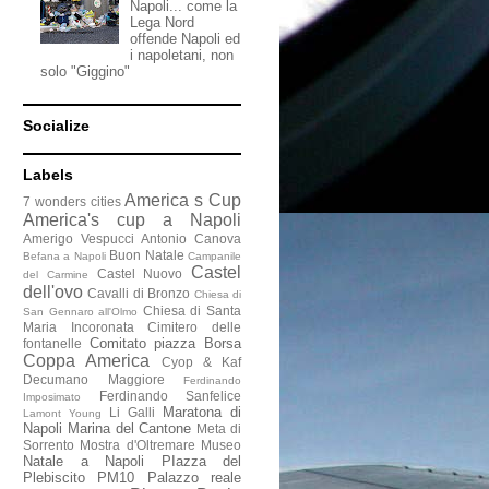
Napoli... come la
Lega Nord
offende Napoli ed
i napoletani, non
solo "Giggino"
Socialize
Labels
America s Cup
7 wonders cities
America's cup a Napoli
Amerigo Vespucci
Antonio Canova
Buon Natale
Befana a Napoli
Campanile
Castel
Castel Nuovo
del Carmine
dell'ovo
Cavalli di Bronzo
Chiesa di
Chiesa di Santa
San Gennaro all'Olmo
Maria Incoronata
Cimitero delle
Comitato piazza Borsa
fontanelle
Coppa America
Cyop & Kaf
Decumano Maggiore
Ferdinando
Ferdinando Sanfelice
Imposimato
Maratona di
Li Galli
Lamont Young
Napoli
Marina del Cantone
Meta di
Sorrento
Mostra d'Oltremare
Museo
Natale a Napoli
PIazza del
Plebiscito
PM10
Palazzo reale