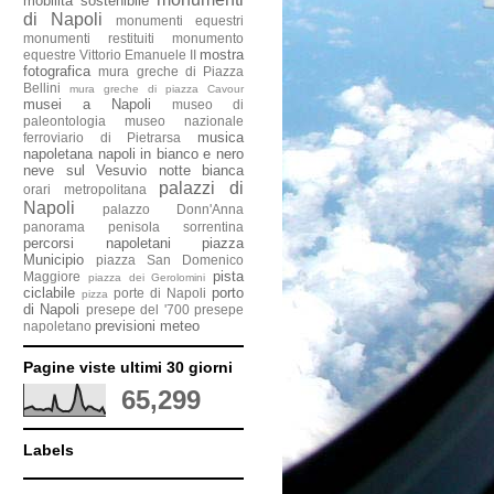
mobilità sostenibile
di Napoli
monumenti equestri
monumenti restituiti
monumento
mostra
equestre Vittorio Emanuele II
fotografica
mura greche di Piazza
Bellini
mura greche di piazza Cavour
musei a Napoli
museo di
paleontologia
museo nazionale
musica
ferroviario di Pietrarsa
napoletana
napoli in bianco e nero
neve sul Vesuvio
notte bianca
palazzi di
orari metropolitana
Napoli
palazzo Donn'Anna
panorama penisola sorrentina
percorsi napoletani
piazza
Municipio
piazza San Domenico
pista
Maggiore
piazza dei Gerolomini
ciclabile
porto
porte di Napoli
pizza
di Napoli
presepe del '700
presepe
previsioni meteo
napoletano
Pagine viste ultimi 30 giorni
65,299
Labels