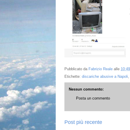
Pubblicato da
Fabrizio Reale
alle
10:49
Etichette:
discariche abusive a Napoli
Nessun commento:
Posta un commento
Post più recente