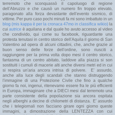
terremoto che sconquassò il capoluogo di regione
dell'Abruzzo e che causò un numero fin troppo elevato,
paragonato alla forza devastante dell'evento sismico, di
vittime. Per puro caso pochi minuti fa mi sono imbattuto in un
blog (mis kappa è per la cronaca 47mo in classifica wikio)
la
cui
autrice
è aquilana e dal quale ho avuto accesso al video
che condivido, qui come su facebook, riguardante una
protesta tenutasi in centro storico dell'Aquila il giorno di San
Valentino ad opera di alcuni cittadini, che, anche grazie al
buon senso delle forze dell'ordine, sono riusciti a
raggiungere per la prima volta dopo mesi il centro storico,
fantasma di un centro abitato, laddove alla piazza si son
sostituiti i cumuli di macerie alti anche diversi metri ed in cui
si respira un'aria ancora intrisa di polvere. E' assurdo,
anche alla luce degli scandali che stanno distruggendo
l'immagine di una Protezione Civile che fino a qualche
giorno fa noi, ingenui, ritenevamo essere fra le più efficienti
in Europa, immaginare che a DIECI mesi dal terremoto una
parte consistente della popolazione sia ancora ospitata
negli alberghi a decine di chilometri di distanza. E' assurdo
che i telegiornali non facciano girare ogni giorno queste
immagini, a dimostrazione della LENTEZZA con cui