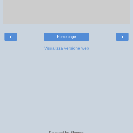
‹
›
Home page
Visualizza versione web
Powered by
Blogger
.