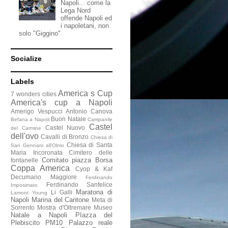
Napoli... come la
Lega Nord
offende Napoli ed
i napoletani, non
solo "Giggino"
Socialize
Labels
America s Cup
7 wonders cities
America's cup a Napoli
Amerigo Vespucci
Antonio Canova
Buon Natale
Befana a Napoli
Campanile
Castel
Castel Nuovo
del Carmine
dell'ovo
Cavalli di Bronzo
Chiesa di
Chiesa di Santa
San Gennaro all'Olmo
Maria Incoronata
Cimitero delle
Comitato piazza Borsa
fontanelle
Coppa America
Cyop & Kaf
Decumano Maggiore
Ferdinando
Ferdinando Sanfelice
Imposimato
Maratona di
Li Galli
Lamont Young
Napoli
Marina del Cantone
Meta di
Sorrento
Mostra d'Oltremare
Museo
Natale a Napoli
PIazza del
Plebiscito
PM10
Palazzo reale