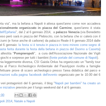
orta via", ma la befana a Napoli è attesa quest'anno come non accadeva
izionalmente organizzato in piazza del Carmine
, quest'anno è stata
ell'Epifania
", dal 2 al 6 gennaio 2014, a
palazzo Venezia
(via Benedetto
eso però sarà in piazza del Plebiscito, con la befana che si calerà con il
ciumi (e forse anche di carbone) da palazzo Reale il 6 gennaio 2014 dalle
el 6 gennaio:
la festa si è tenuta in piazza in tono minore come segno di
imasta ferita durante la festa della befana in piazza del Duomo a Caserta
)
llestita "
Pompieropoli
", a cura dell'Associazione Nazionale dei Vigili
iochi e sorprese per tutti i bambini (
fonte portale del comune di Napoli
).
fania leggermente diversa, CSI Gaiola Onlus ha organizzato un "family tour
data al Parco Archeologico Ambientale del Pausilypon rivolta a famiglie
fettuare prove di scavo archeologico presso l'area didattica del parco e
rmazioni sulla pagina facebook dell'evento
organizzato per le 10.00 del 6
eri protagonisti del 6 gennaio, il blog "
Napoli per bambini" ha creato un
le iniziative
previste per il lungo weekend dal 4 al 6 gennaio.
:00
poli 2014
,
Natale a Napoli