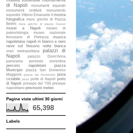
mobilità sostenibile
di Napoli
monumenti equestri
monumenti restituiti
monumento
mostra
equestre Vittorio Emanuele II
fotografica
mura greche di Piazza
Bellini
mura greche di piazza Cavour
musei a Napoli
museo di
paleontologia
museo nazionale
musica
ferroviario di Pietrarsa
napoletana
napoli in bianco e nero
neve sul Vesuvio
notte bianca
palazzi di
orari metropolitana
Napoli
palazzo Donn'Anna
panorama penisola sorrentina
percorsi napoletani
piazza
Municipio
piazza San Domenico
pista
Maggiore
piazza dei Gerolomini
ciclabile
porto
porte di Napoli
pizza
di Napoli
presepe del '700
presepe
previsioni meteo
napoletano
Pagine viste ultimi 30 giorni
65,398
Labels