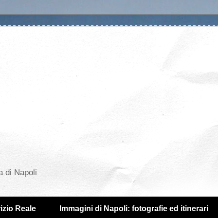
a di Napoli
izio Reale
Immagini di Napoli: fotografie ed itinerari