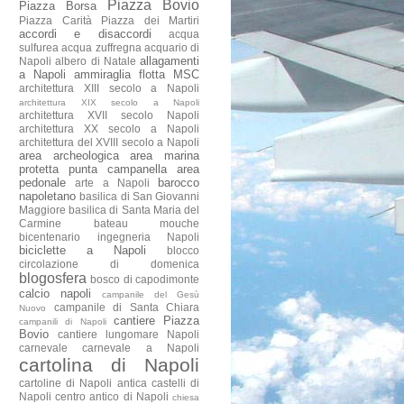
Piazza Bovio
Piazza Borsa
Piazza Carità
Piazza dei Martiri
accordi e disaccordi
acqua
sulfurea
acqua zuffregna
acquario di
allagamenti
Napoli
albero di Natale
a Napoli
ammiraglia flotta MSC
architettura XIII secolo a Napoli
architettura XIX secolo a Napoli
architettura XVII secolo Napoli
architettura XX secolo a Napoli
architettura del XVIII secolo a Napoli
area archeologica
area marina
protetta punta campanella
area
pedonale
barocco
arte a Napoli
napoletano
basilica di San Giovanni
Maggiore
basilica di Santa Maria del
Carmine
bateau mouche
bicentenario ingegneria Napoli
biciclette a Napoli
blocco
circolazione di domenica
blogosfera
bosco di capodimonte
calcio napoli
campanile del Gesù
campanile di Santa Chiara
Nuovo
cantiere Piazza
campanili di Napoli
Bovio
cantiere lungomare Napoli
carnevale
carnevale a Napoli
cartolina di Napoli
cartoline di Napoli antica
castelli di
Napoli
centro antico di Napoli
chiesa