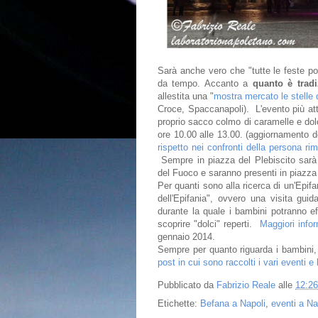
Sarà anche vero che "tutte le feste p
da tempo. Accanto a
quanto è trad
allestita una "
mostra mercato le stelle d
Croce, Spaccanapoli). L'evento più att
proprio sacco colmo di caramelle e dol
ore 10.00 alle 13.00. (aggiornamento d
rispetto nei confronti della persona r
Sempre in piazza del Plebiscito sarà a
del Fuoco e saranno presenti in piazza g
Per quanti sono alla ricerca di un'Epi
dell'Epifania", ovvero una visita gui
durante la quale i bambini potranno ef
scoprire "dolci" reperti.
Maggiori info
gennaio 2014.
Sempre per quanto riguarda i bambini, v
post in cui sono raccolti i vari eventi e 
Pubblicato da
Fabrizio Reale
alle
12:26
Etichette:
Befana a Napoli
,
eventi a Na