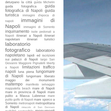
deturpano la città
guida Michelin
guida
guida fotografica
fotografica di Napoli
guida
turistica
immagini d'epoca di
immagini di
napoli
Napoli
immagini di Sorrento
inquinamento
isole pedonali a
itinerari a Napoli
itinerari
Napoli
napoletani
itinerari turistici
laboratorio
fotografico
laboratorio
napoletano
lapidi ed iscrizioni
sui palazzi di Napoli
largo San
Giovanni Maggiore Pignatelli
liberty
limitazioni traffico
a Napoli
napoli
lungomare
luna piena
di Napoli
lungomare liberato
maggio dei monumenti
maltempo
manifesto selvaggio
mare di Napoli
mappatella beach
mare in provincia di Napoli
mare
pulito a Massa Lubrense
mare
mare sporco a
pulito golfo di Napoli
Sorrento
metropolitana
metronapoli
di Napoli
miracolo di San Gennaro
monumenti