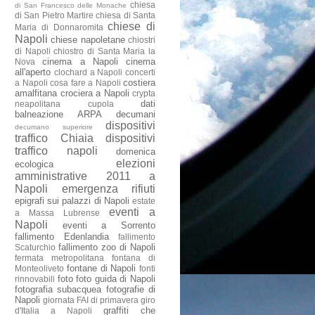
chiesa
di San Francesco delle Monache
di San Pietro Martire
chiesa di Santa
chiese di
Maria di Donnaromita
Napoli
chiese napoletane
chiostri
di Napoli
chiostro di Santa Maria la
cinema a Napoli
cinema
Nova
all'aperto
clochard a Napoli
concerti
costiera
a Napoli
cosa fare a Napoli
amalfitana
crociera a Napoli
crypta
dati
neapolitana
cupola
balneazione ARPA
decumani
dispositivi
decumano superiore
traffico Chiaia
dispositivi
traffico napoli
domenica
elezioni
ecologica
amministrative 2011 a
Napoli
emergenza rifiuti
epigrafi sui palazzi di Napoli
estate
eventi a
a Massa Lubrense
Napoli
eventi a Sorrento
fallimento Edenlandia
fallimento
fallimento zoo di Napoli
Scaturchio
fermata metropolitana
fontana di
fontane di Napoli
Monteoliveto
fonti
foto
foto guida di Napoli
rinnovabili
fotografia subacquea
fotografie di
Napoli
giornata FAI di primavera
giro
graffiti che
d'Italia a Napoli