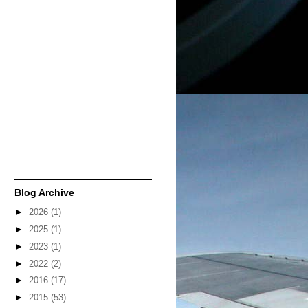
Blog Archive
►
2026
(1)
►
2025
(1)
►
2023
(1)
►
2022
(2)
►
2016
(17)
►
2015
(53)