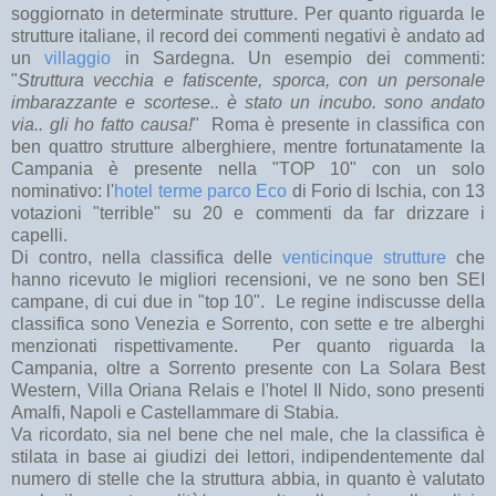
soggiornato in determinate strutture. Per quanto riguarda le
strutture italiane, il record dei commenti negativi è andato ad
un
villaggio
in Sardegna. Un esempio dei commenti:
"
Struttura vecchia e fatiscente, sporca, con un personale
imbarazzante e scortese.. è stato un incubo. sono andato
via.. gli ho fatto causa!
" Roma è presente in classifica con
ben quattro strutture alberghiere, mentre fortunatamente la
Campania è presente nella "TOP 10" con un solo
nominativo: l'
hotel terme parco Eco
di Forio di Ischia, con 13
votazioni "terrible" su 20 e commenti da far drizzare i
capelli.
Di contro, nella classifica delle
venticinque strutture
che
hanno ricevuto le migliori recensioni, ve ne sono ben SEI
campane, di cui due in "top 10". Le regine indiscusse della
classifica sono Venezia e Sorrento, con sette e tre alberghi
menzionati rispettivamente. Per quanto riguarda la
Campania, oltre a Sorrento presente con La Solara Best
Western, Villa Oriana Relais e l'hotel Il Nido, sono presenti
Amalfi, Napoli e Castellammare di Stabia.
Va ricordato, sia nel bene che nel male, che la classifica è
stilata in base ai giudizi dei lettori, indipendentemente dal
numero di stelle che la struttura abbia, in quanto è valutato