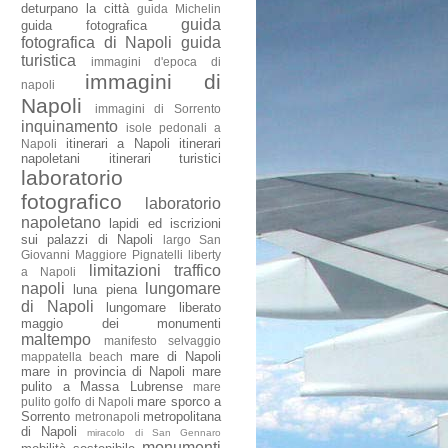
deturpano la città
guida Michelin
guida
guida fotografica
fotografica di Napoli
guida
turistica
immagini d'epoca di
immagini di
napoli
Napoli
immagini di Sorrento
inquinamento
isole pedonali a
itinerari a Napoli
itinerari
Napoli
napoletani
itinerari turistici
laboratorio
fotografico
laboratorio
napoletano
lapidi ed iscrizioni
sui palazzi di Napoli
largo San
Giovanni Maggiore Pignatelli
liberty
limitazioni traffico
a Napoli
napoli
lungomare
luna piena
di Napoli
lungomare liberato
maggio dei monumenti
maltempo
manifesto selvaggio
mare di Napoli
mappatella beach
mare in provincia di Napoli
mare
pulito a Massa Lubrense
mare
mare sporco a
pulito golfo di Napoli
Sorrento
metropolitana
metronapoli
di Napoli
miracolo di San Gennaro
monumenti