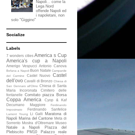
Napoli... come la
Lega Nord
offende Napoli ed
i napoletani, non
solo "Giggino"
Socialize
Labels
America s Cup
7 wonders cities
America's cup a Napoli
Amerigo Vespucci
Antonio Canova
Buon Natale
Befana a Napoli
Campanile
Castel
Castel Nuovo
del Carmine
dell'ovo
Cavalli di Bronzo
Chiesa di
Chiesa di Santa
San Gennaro all'Olmo
Maria Incoronata
Cimitero delle
Comitato piazza Borsa
fontanelle
Coppa America
Cyop & Kaf
Decumano Maggiore
Ferdinando
Ferdinando Sanfelice
Imposimato
Maratona di
Li Galli
Lamont Young
Napoli
Marina del Cantone
Meta di
Sorrento
Mostra d'Oltremare
Museo
Natale a Napoli
PIazza del
Plebiscito
PM10
Palazzo reale