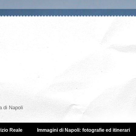
a di Napoli
izio Reale
Immagini di Napoli: fotografie ed itinerari