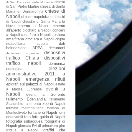
chiesa
di San Francesco delle Monache
di San Pietro Martire
chiesa di Santa
chiese di
Maria di Donnaromita
Napoli
chiese napoletane
chiostri
di Napoli
chiostro di Santa Maria la
cinema a Napoli
cinema
Nova
all'aperto
clochard a Napoli
concerti
costiera
a Napoli
cosa fare a Napoli
amalfitana
crociera a Napoli
crypta
dati
neapolitana
cupola
balneazione ARPA
decumani
dispositivi
decumano superiore
traffico Chiaia
dispositivi
traffico napoli
domenica
elezioni
ecologica
amministrative 2011 a
Napoli
emergenza rifiuti
epigrafi sui palazzi di Napoli
estate
eventi a
a Massa Lubrense
Napoli
eventi a Sorrento
fallimento Edenlandia
fallimento
fallimento zoo di Napoli
Scaturchio
fermata metropolitana
fontana di
fontane di Napoli
Monteoliveto
fonti
foto
foto guida di Napoli
rinnovabili
fotografia subacquea
fotografie di
Napoli
giornata FAI di primavera
giro
graffiti che
d'Italia a Napoli