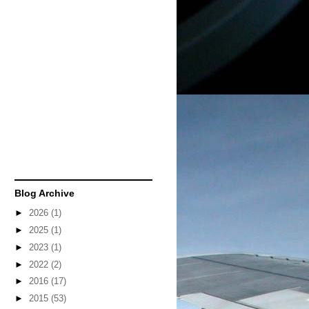
Blog Archive
►
2026
(1)
►
2025
(1)
►
2023
(1)
►
2022
(2)
►
2016
(17)
►
2015
(53)