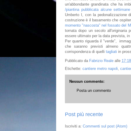
un'abbondante grandinata che ha imbi
/piantina pubblicata alcune settimane
Umberto I, con la pedonalizzazione di
costruzione è il basamento che ospite
momento "nascosta" nel fossato del M
tornata dopo un secolo all'originari
essere ultimato per la data prevista, i
Per quanto riguarda il "verde", immag
che saranno previsti almeno quattro
corrispondenza di quelli
tagliati
in pros
Pubblicato da
Fabrizio Reale
alle
17:18
Etichette:
cantiere metro napoli
,
cantie
Nessun commento:
Posta un commento
Post più recente
Iscriviti a:
Commenti sul post (Atom)