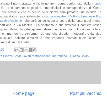
ancato l'intera piazza, è facile notare - come confermato dalla
mappa
 fa
- che saranno ampissimi i marciapiedi in corrispondenza di Corso
 due strade e che al centro della piazza sarà prevista una rotonda. In
rà una statua - probabilmente la
statua equestre di Vittorio Emanuele II al
aschio Angioino
- che sarà qui collocata al posto della fontana del tritone,
a posizione in via Medina. La speranza è che davvero il cantiere possa
n quanto dalla fotografia appare palese che c'è ancora molto lavoro da fare.
ino - ma non h o conferme - da quel che si vede in fotografia e dal vivo
 aiuole rialzate circolari e che verranno piantati nuovi alberi in
simità di via De Pretis.
:00
re Piazza Bovio
,
lavori metropolitana
,
metronapoli
,
Piazza Bovio
Home page
Post più vecchio