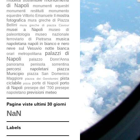
mobilità sostenibile
di Napoli
monumenti equestri
monumenti restituiti
monumento
mostra
equestre Vittorio Emanuele II
fotografica
mura greche di Piazza
Bellini
mura greche di piazza Cavour
musei a Napoli
museo di
paleontologia
museo nazionale
musica
ferroviario di Pietrarsa
napoletana
napoli in bianco e nero
neve sul Vesuvio
notte bianca
palazzi di
orari metropolitana
Napoli
palazzo Donn'Anna
panorama penisola sorrentina
percorsi napoletani
piazza
Municipio
piazza San Domenico
pista
Maggiore
piazza dei Gerolomini
ciclabile
porto
porte di Napoli
pizza
di Napoli
presepe del '700
presepe
previsioni meteo
napoletano
Pagine viste ultimi 30 giorni
NaN
Labels