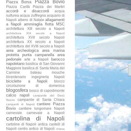
Piazza Bovio
Piazza Borsa
Piazza Carità
Piazza dei Martiri
accordi e disaccordi
acqua
sulfurea
acqua zuffregna
acquario di
allagamenti
Napoli
albero di Natale
a Napoli
ammiraglia flotta MSC
architettura XIII secolo a Napoli
architettura XIX secolo a Napoli
architettura XVII secolo Napoli
architettura XX secolo a Napoli
architettura del XVIII secolo a Napoli
area archeologica
area marina
protetta punta campanella
area
pedonale
barocco
arte a Napoli
napoletano
basilica di San Giovanni
Maggiore
basilica di Santa Maria del
Carmine
bateau mouche
bicentenario ingegneria Napoli
biciclette a Napoli
blocco
circolazione di domenica
blogosfera
bosco di capodimonte
calcio napoli
campanile del Gesù
campanile di Santa Chiara
Nuovo
cantiere Piazza
campanili di Napoli
Bovio
cantiere lungomare Napoli
carnevale
carnevale a Napoli
cartolina di Napoli
cartoline di Napoli antica
castelli di
Napoli
centro antico di Napoli
chiesa