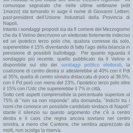
comunque segnalato che nelle ultime settimane (edit
1marzo) sta tornando in auge il nome di Giovanni Lettieri,
past-president dell'Unione Industriali della Provincia di
Napoli.
Intanto i sondaggi proposti sia da Il corriere del Mezzogiorno
che da Il Velino descrivono un elettorato fortemente indeciso
ed un ipotetico terzo polo che, qualora corresse da solo,
supererebbe il 15% diventando di fatto l'ago della bilancia in
previsione di possibili ballottaggi. Per quanto riguarda il
sondaggio più recente, quello pubblicato da Il Velino e
disponibile sul sito dei
sondaggi politico elettorali
, la
coalizione di centro destra si attesterebbe al 40% con il Pdl
al 35%, quella di centro sinistra distaccata di poco al 38.5%,
con il Pd però con meno del 23%, l'ipotetico terzo polo oltre
il 15% con l'Udc che supererebbe il 7% in città.
Sotto certi aspetti comprensibile la percentuale superiore al
75% di "non sa non risponde" alla domanda, "Indichi tra i
nomi che conosce un possibile candidato sindaco di Napoli"
stante il silenzio su questo argomento che c'è a centro
destra e il caos che regna ancora sovrano nel centro
sinistra, a meno che Cantone, che sembra apprezzato da
molti, non sciolga la riserva.