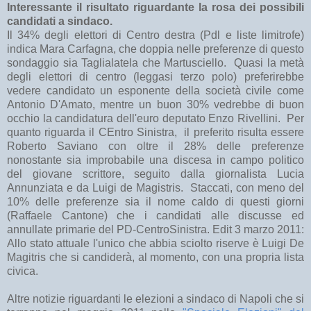
Interessante il risultato riguardante la rosa dei possibili
candidati a sindaco.
Il 34% degli elettori di Centro destra (Pdl e liste limitrofe)
indica Mara Carfagna, che doppia nelle preferenze di questo
sondaggio sia Taglialatela che Martusciello. Quasi la metà
degli elettori di centro (leggasi terzo polo) preferirebbe
vedere candidato un esponente della società civile come
Antonio D'Amato, mentre un buon 30% vedrebbe di buon
occhio la candidatura dell'euro deputato Enzo Rivellini. Per
quanto riguarda il CEntro Sinistra, il preferito risulta essere
Roberto Saviano con oltre il 28% delle preferenze
nonostante sia improbabile una discesa in campo politico
del giovane scrittore, seguito dalla giornalista Lucia
Annunziata e da Luigi de Magistris. Staccati, con meno del
10% delle preferenze sia il nome caldo di questi giorni
(Raffaele Cantone) che i candidati alle discusse ed
annullate primarie del PD-CentroSinistra. Edit 3 marzo 2011:
Allo stato attuale l'unico che abbia sciolto riserve è Luigi De
Magitris che si candiderà, al momento, con una propria lista
civica.
Altre notizie riguardanti le elezioni a sindaco di Napoli che si