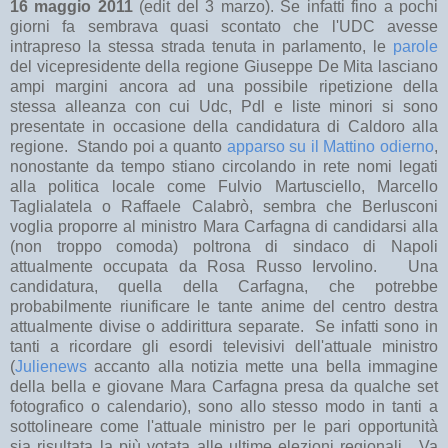
16 maggio 2011
(edit del 3 marzo). Se infatti fino a pochi
giorni fa sembrava quasi scontato che l'UDC avesse
intrapreso la stessa strada tenuta in parlamento, le
parole
del vicepresidente della regione Giuseppe De Mita lasciano
ampi margini ancora ad una possibile ripetizione della
stessa alleanza con cui Udc, Pdl e liste minori si sono
presentate in occasione della candidatura di Caldoro alla
regione. Stando poi a quanto
apparso su il Mattino odierno
,
nonostante da tempo stiano circolando in rete nomi legati
alla politica locale come Fulvio Martusciello, Marcello
Taglialatela o Raffaele Calabrò, sembra che Berlusconi
voglia proporre al ministro Mara Carfagna di candidarsi alla
(non troppo comoda) poltrona di sindaco di Napoli
attualmente occupata da Rosa Russo Iervolino. Una
candidatura, quella della Carfagna, che potrebbe
probabilmente riunificare le tante anime del centro destra
attualmente divise o addirittura separate. Se infatti sono in
tanti a ricordare gli esordi televisivi dell'attuale ministro
(
Julienews
accanto alla notizia mette una bella immagine
della bella e giovane Mara Carfagna presa da qualche set
fotografico o calendario), sono allo stesso modo in tanti a
sottolineare come l'attuale ministro per le pari opportunità
sia risultata la più votata alle ultime elezioni regionali. Va