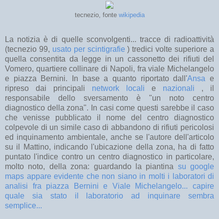
tecnezio, fonte
wikipedia
La notizia è di quelle sconvolgenti... tracce di radioattività
(tecnezio 99,
usato per scintigrafie
) tredici volte superiore a
quella consentita da legge in un cassonetto dei rifiuti del
Vomero, quartiere collinare di Napoli, fra viale Michelangelo
e piazza Bernini. In base a quanto riportato dall'
Ansa
e
ripreso dai principali
network locali
e
nazionali
, il
responsabile dello sversamento è "un noto centro
diagnostico della zona". In casi come questi sarebbe il caso
che venisse pubblicato il nome del centro diagnostico
colpevole di un simile caso di abbandono di rifiuti pericolosi
ed inquinamento ambientale, anche se l'autore dell'articolo
su il Mattino, indicando l'ubicazione della zona, ha di fatto
puntato l'indice contro un centro diagnostico in particolare,
molto noto, della zona: guardando la piantina
su google
maps appare evidente che non siano in molti i laboratori di
analisi fra piazza Bernini e Viale Michelangelo... capire
quale sia stato il laboratorio ad inquinare sembra
semplice...