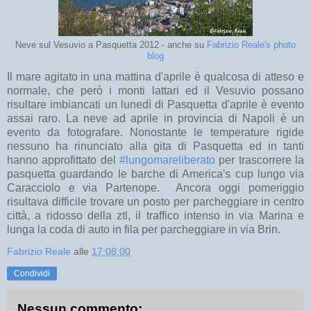
Neve sul Vesuvio a Pasquetta 2012 - anche su
Fabrizio Reale's photo
blog
Il mare agitato in una mattina d'aprile è qualcosa di atteso e
normale, che però i monti lattari ed il Vesuvio possano
risultare imbiancati un lunedì di Pasquetta d'aprile è evento
assai raro. La neve ad aprile in provincia di Napoli è un
evento da fotografare. Nonostante le temperature rigide
nessuno ha rinunciato alla gita di Pasquetta ed in tanti
hanno approfittato del
#lungomareliberato
per trascorrere la
pasquetta guardando le barche di America's cup lungo via
Caracciolo e via Partenope. Ancora oggi pomeriggio
risultava difficile trovare un posto per parcheggiare in centro
città, a ridosso della ztl, il traffico intenso in via Marina e
lunga la coda di auto in fila per parcheggiare in via Brin.
Fabrizio Reale
alle
17:08:00
Condividi
Nessun commento: