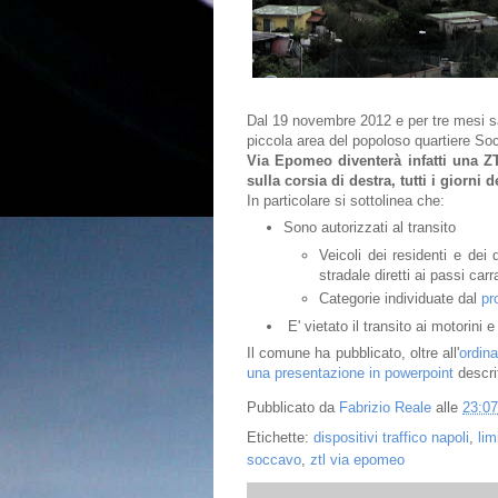
Dal 19 novembre 2012 e per tre mesi sa
piccola area del popoloso quartiere S
Via Epomeo diventerà infatti una ZT
sulla corsia di destra,
tutti i giorni d
In partic
olare si sottolinea che:
Sono a
utorizzati al
transito
V
eicoli dei residenti e dei 
stradale diretti ai passi carra
Catego
rie
individ
uate d
a
l
pr
E' vietato il transito ai motorini 
Il comune ha pubblicato, oltre all'
ordina
una presentazione in powerpoint
descri
Pubblicato da
Fabrizio Reale
alle
23:07
Etichette:
dispositivi traffico napoli
,
lim
soccavo
,
ztl via epomeo