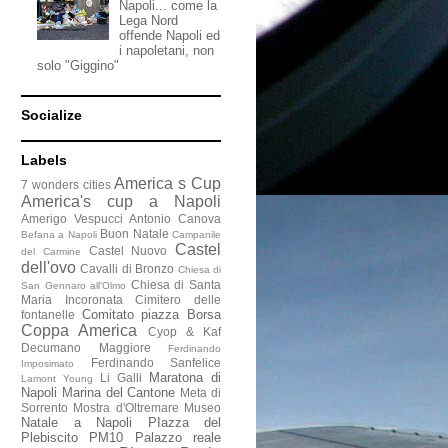
Napoli... come la
Lega Nord
offende Napoli ed
i napoletani, non
solo "Giggino"
Socialize
Labels
America s Cup
7 wonders cities
America's cup a Napoli
Amerigo Vespucci
Antonio Canova
Buon Natale
Befana a Napoli
Campanile
Castel
Castel Nuovo
del Carmine
dell'ovo
Cavalli di Bronzo
Chiesa di
Chiesa di Santa
San Gennaro all'Olmo
Maria Incoronata
Cimitero delle
Comitato piazza Borsa
fontanelle
Coppa America
Cyop & Kaf
Decumano Maggiore
Ferdinando
Ferdinando Sanfelice
Imposimato
Maratona di
Li Galli
Lamont Young
Napoli
Marina del Cantone
Meta di
Sorrento
Mostra d'Oltremare
Museo
Natale a Napoli
PIazza del
Plebiscito
PM10
Palazzo reale