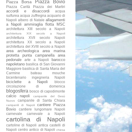
Piazza Bovio
Piazza Borsa
Piazza Carità
Piazza dei Martiri
accordi e disaccordi
acqua
sulfurea
acqua zuffregna
acquario di
allagamenti
Napoli
albero di Natale
a Napoli
ammiraglia flotta MSC
architettura XIII secolo a Napoli
architettura XIX secolo a Napoli
architettura XVII secolo Napoli
architettura XX secolo a Napoli
architettura del XVIII secolo a Napoli
area archeologica
area marina
protetta punta campanella
area
pedonale
barocco
arte a Napoli
napoletano
basilica di San Giovanni
Maggiore
basilica di Santa Maria del
Carmine
bateau mouche
bicentenario ingegneria Napoli
biciclette a Napoli
blocco
circolazione di domenica
blogosfera
bosco di capodimonte
calcio napoli
campanile del Gesù
campanile di Santa Chiara
Nuovo
cantiere Piazza
campanili di Napoli
Bovio
cantiere lungomare Napoli
carnevale
carnevale a Napoli
cartolina di Napoli
cartoline di Napoli antica
castelli di
Napoli
centro antico di Napoli
chiesa