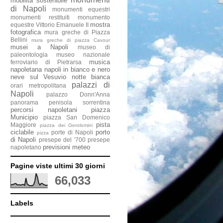
mobilità sostenibile
di Napoli
monumenti equestri
monumenti restituiti
monumento
mostra
equestre Vittorio Emanuele II
fotografica
mura greche di Piazza
Bellini
mura greche di piazza Cavour
musei a Napoli
museo di
paleontologia
museo nazionale
musica
ferroviario di Pietrarsa
napoletana
napoli in bianco e nero
neve sul Vesuvio
notte bianca
palazzi di
orari metropolitana
Napoli
palazzo Donn'Anna
panorama penisola sorrentina
percorsi napoletani
piazza
Municipio
piazza San Domenico
pista
Maggiore
piazza dei Gerolomini
ciclabile
porto
porte di Napoli
pizza
di Napoli
presepe del '700
presepe
previsioni meteo
napoletano
Pagine viste ultimi 30 giorni
66,033
Labels