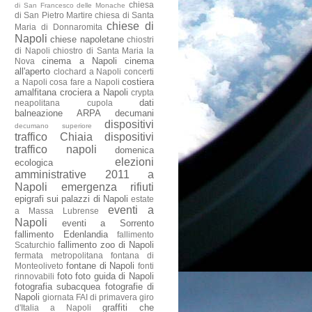
chiesa
di San Francesco delle Monache
di San Pietro Martire
chiesa di Santa
chiese di
Maria di Donnaromita
Napoli
chiese napoletane
chiostri
di Napoli
chiostro di Santa Maria la
cinema a Napoli
cinema
Nova
all'aperto
clochard a Napoli
concerti
costiera
a Napoli
cosa fare a Napoli
amalfitana
crociera a Napoli
crypta
dati
neapolitana
cupola
balneazione ARPA
decumani
dispositivi
decumano superiore
traffico Chiaia
dispositivi
traffico napoli
domenica
elezioni
ecologica
amministrative 2011 a
Napoli
emergenza rifiuti
epigrafi sui palazzi di Napoli
estate
eventi a
a Massa Lubrense
Napoli
eventi a Sorrento
fallimento Edenlandia
fallimento
fallimento zoo di Napoli
Scaturchio
fermata metropolitana
fontana di
fontane di Napoli
Monteoliveto
fonti
foto
foto guida di Napoli
rinnovabili
fotografia subacquea
fotografie di
Napoli
giornata FAI di primavera
giro
graffiti che
d'Italia a Napoli