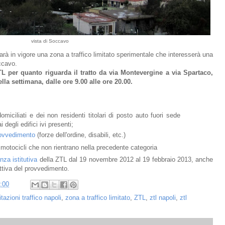
vista di Soccavo
rà in vigore una zona a traffico limitato sperimentale che interesserà una
occavo.
L per quanto riguarda il tratto da via Montevergine a via Spartaco,
ella settimana, dalle ore 9.00 alle ore 20.00.
domiciliati e dei non residenti titolari di posto auto fuori sede
i degli edifici ivi presenti;
ovvedimento
(forze dell'ordine, disabili, etc.)
e motoci
cli che no
n rient
rano nella precedente categoria
nza istitutiva
della ZTL dal 19 novembre 2012 al 19 febbraio 2013, anche
ttiva del provvedimento.
:00
itazioni traffico napoli
,
zona a traffico limitato
,
ZTL
,
ztl napoli
,
ztl