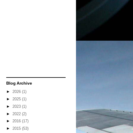
Blog Archive
►
2026
(1)
►
2025
(1)
►
2023
(1)
►
2022
(2)
►
2016
(17)
►
2015
(53)