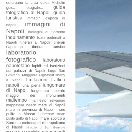
deturpano la città
guida Michelin
guida
guida fotografica
fotografica di Napoli
guida
turistica
immagini d'epoca di
immagini di
napoli
Napoli
immagini di Sorrento
inquinamento
isole pedonali a
itinerari a Napoli
itinerari
Napoli
napoletani
itinerari turistici
laboratorio
fotografico
laboratorio
napoletano
lapidi ed iscrizioni
sui palazzi di Napoli
largo San
Giovanni Maggiore Pignatelli
liberty
limitazioni traffico
a Napoli
napoli
lungomare
luna piena
di Napoli
lungomare liberato
maggio dei monumenti
maltempo
manifesto selvaggio
mare di Napoli
mappatella beach
mare in provincia di Napoli
mare
pulito a Massa Lubrense
mare
mare sporco a
pulito golfo di Napoli
Sorrento
metropolitana
metronapoli
di Napoli
miracolo di San Gennaro
monumenti