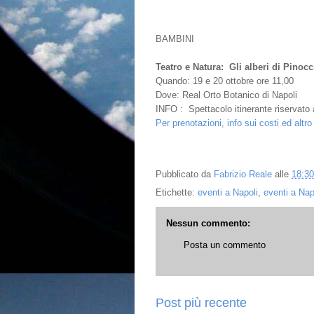
BAMBINI
Teatro e Natura: Gli alberi di Pinoc
Quando: 19 e 20 ottobre ore 11,00
Dove: Real Orto Botanico di Napoli
INFO : Spettacolo itinerante riservato
Per prenotazioni, info sui costi ed altro i
Pubblicato da
Fabrizio Reale
alle
18:30
Etichette:
eventi a Napoli
,
eventi a Nap
Nessun commento:
Posta un commento
Post più recente