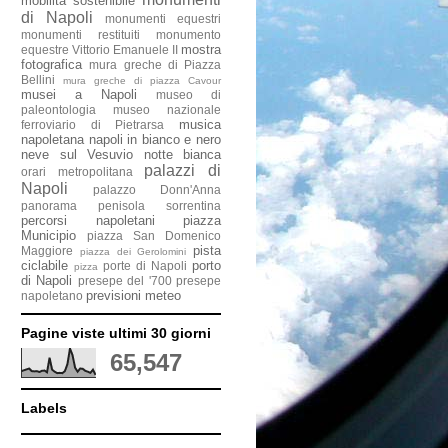
mobilità sostenibile
di Napoli
monumenti equestri
monumenti restituiti
monumento
mostra
equestre Vittorio Emanuele II
fotografica
mura greche di Piazza
Bellini
mura greche di piazza Cavour
musei a Napoli
museo di
paleontologia
museo nazionale
musica
ferroviario di Pietrarsa
napoletana
napoli in bianco e nero
neve sul Vesuvio
notte bianca
palazzi di
orari metropolitana
Napoli
palazzo Donn'Anna
panorama penisola sorrentina
percorsi napoletani
piazza
Municipio
piazza San Domenico
pista
Maggiore
piazza dei Gerolomini
ciclabile
porto
porte di Napoli
pizza
di Napoli
presepe del '700
presepe
previsioni meteo
napoletano
Pagine viste ultimi 30 giorni
65,547
Labels