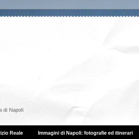
a di Napoli
izio Reale
Immagini di Napoli: fotografie ed itinerari