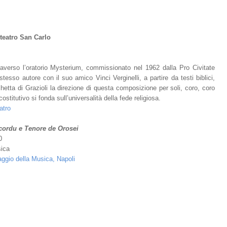
teatro San Carlo
raverso l’oratorio Mysterium, commissionato nel 1962 dalla Pro Civitate
stesso autore con il suo amico Vinci Verginelli, a partire da testi biblici,
chetta di Grazioli la direzione di questa composizione per soli, coro, coro
ostitutivo si fonda sull’universalità della fede religiosa.
atro
ordu e Tenore de Orosei
0
sica
Maggio della Musica, Napoli