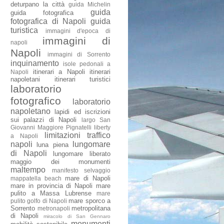
deturpano la città
guida Michelin
guida
guida fotografica
fotografica di Napoli
guida
turistica
immagini d'epoca di
immagini di
napoli
Napoli
immagini di Sorrento
inquinamento
isole pedonali a
itinerari a Napoli
itinerari
Napoli
napoletani
itinerari turistici
laboratorio
fotografico
laboratorio
napoletano
lapidi ed iscrizioni
sui palazzi di Napoli
largo San
Giovanni Maggiore Pignatelli
liberty
limitazioni traffico
a Napoli
napoli
lungomare
luna piena
di Napoli
lungomare liberato
maggio dei monumenti
maltempo
manifesto selvaggio
mare di Napoli
mappatella beach
mare in provincia di Napoli
mare
pulito a Massa Lubrense
mare
mare sporco a
pulito golfo di Napoli
Sorrento
metropolitana
metronapoli
di Napoli
miracolo di San Gennaro
monumenti