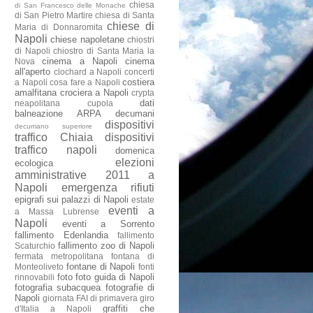
chiesa
di San Francesco delle Monache
di San Pietro Martire
chiesa di Santa
chiese di
Maria di Donnaromita
Napoli
chiese napoletane
chiostri
di Napoli
chiostro di Santa Maria la
cinema a Napoli
cinema
Nova
all'aperto
clochard a Napoli
concerti
costiera
a Napoli
cosa fare a Napoli
amalfitana
crociera a Napoli
crypta
dati
neapolitana
cupola
balneazione ARPA
decumani
dispositivi
decumano superiore
traffico Chiaia
dispositivi
traffico napoli
domenica
elezioni
ecologica
amministrative 2011 a
Napoli
emergenza rifiuti
epigrafi sui palazzi di Napoli
estate
eventi a
a Massa Lubrense
Napoli
eventi a Sorrento
fallimento Edenlandia
fallimento
fallimento zoo di Napoli
Scaturchio
fermata metropolitana
fontana di
fontane di Napoli
Monteoliveto
fonti
foto
foto guida di Napoli
rinnovabili
fotografia subacquea
fotografie di
Napoli
giornata FAI di primavera
giro
graffiti che
d'Italia a Napoli