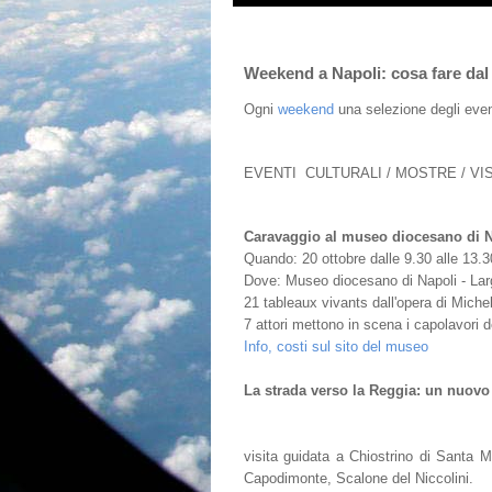
Weekend a Napoli: cosa fare dal 
Ogni
weekend
una selezione degli even
EVENTI CULTURALI / MOSTRE / VI
Caravaggio al museo diocesano di N
Quando: 20 ottobre dalle 9.30 alle 13.3
Dove: Museo diocesano di Napoli - Lar
21 tableaux vivants dall'opera di Miche
7 attori mettono in scena i capolavori 
Info, costi sul sito del museo
La strada verso la Reggia: un nuovo 
visita guidata a Chiostrino di Santa 
Capodimonte, Scalone del Niccolini.