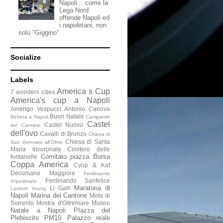
Napoli... come la
Lega Nord
offende Napoli ed
i napoletani, non
solo "Giggino"
Socialize
Labels
America s Cup
7 wonders cities
America's cup a Napoli
Amerigo Vespucci
Antonio Canova
Buon Natale
Befana a Napoli
Campanile
Castel
Castel Nuovo
del Carmine
dell'ovo
Cavalli di Bronzo
Chiesa di
Chiesa di Santa
San Gennaro all'Olmo
Maria Incoronata
Cimitero delle
Comitato piazza Borsa
fontanelle
Coppa America
Cyop & Kaf
Decumano Maggiore
Ferdinando
Ferdinando Sanfelice
Imposimato
Maratona di
Li Galli
Lamont Young
Napoli
Marina del Cantone
Meta di
Sorrento
Mostra d'Oltremare
Museo
Natale a Napoli
PIazza del
Plebiscito
PM10
Palazzo reale