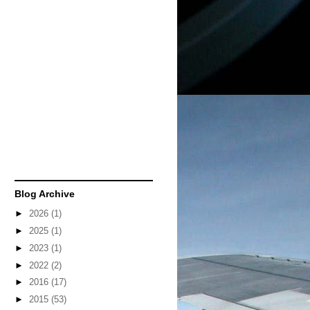
Blog Archive
►
2026
(1)
►
2025
(1)
►
2023
(1)
►
2022
(2)
►
2016
(17)
►
2015
(53)