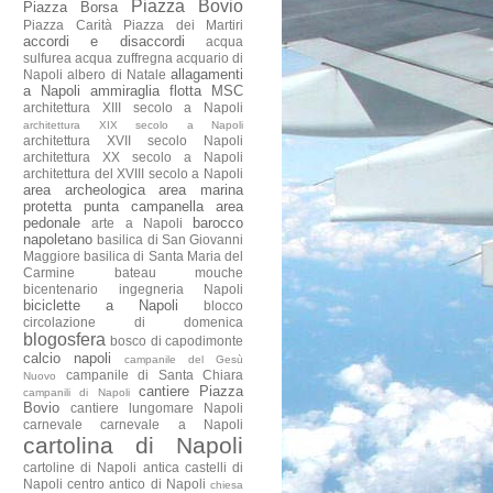
Piazza Bovio
Piazza Borsa
Piazza Carità
Piazza dei Martiri
accordi e disaccordi
acqua
sulfurea
acqua zuffregna
acquario di
allagamenti
Napoli
albero di Natale
a Napoli
ammiraglia flotta MSC
architettura XIII secolo a Napoli
architettura XIX secolo a Napoli
architettura XVII secolo Napoli
architettura XX secolo a Napoli
architettura del XVIII secolo a Napoli
area archeologica
area marina
protetta punta campanella
area
pedonale
barocco
arte a Napoli
napoletano
basilica di San Giovanni
Maggiore
basilica di Santa Maria del
Carmine
bateau mouche
bicentenario ingegneria Napoli
biciclette a Napoli
blocco
circolazione di domenica
blogosfera
bosco di capodimonte
calcio napoli
campanile del Gesù
campanile di Santa Chiara
Nuovo
cantiere Piazza
campanili di Napoli
Bovio
cantiere lungomare Napoli
carnevale
carnevale a Napoli
cartolina di Napoli
cartoline di Napoli antica
castelli di
Napoli
centro antico di Napoli
chiesa