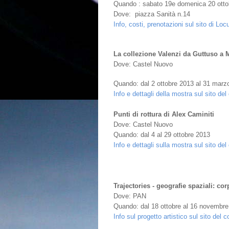
Quando : sabato 19e domenica 20 otto
Dove: piazza Sanità n.14
Info, costi, prenotazioni sul sito di Loc
La collezione Valenzi da Guttuso a 
Dove: Castel Nuovo
Quando: dal 2 ottobre 2013 al 31 marz
Info e dettagli della mostra sul sito de
Punti di rottura di Alex Caminiti
Dove: Castel Nuovo
Quando: dal 4 al 29 ottobre 2013
Info e dettagli sulla mostra sul sito de
Trajectories - geografie spaziali: cor
Dove: PAN
Quando: dal 18 ottobre al 16 novembr
Info sul progetto artistico sul sito del