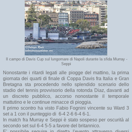
Il campo di Davis Cup sul lungomare di Napoli durante la sfida Murray -
Seppi
Nonostante i ritardi legati alle piogge del mattino, la prima
giornata dei quarti di finale di Coppa Davis fra Italia e Gran
Bretagna sta procedendo nello splendido scenario dello
stadio del tennis provvisorio della rotonda Diaz, davanti ad
un discreto pubblico, accorso nonostante il temporale
mattutino e le continue minacce di pioggia.
Il primo scontro ha visto Fabio Fognini vincente su Ward 3
set a 1 con il punteggio di 6-4 2-6 6-4 6-1.
In match fra Murray e Seppi è stato sospeso per oscurità al
secondo set sul 6-4 5-5 a favore del britannico.
E' possibile seguire in diretta l'evento attraverso diversi