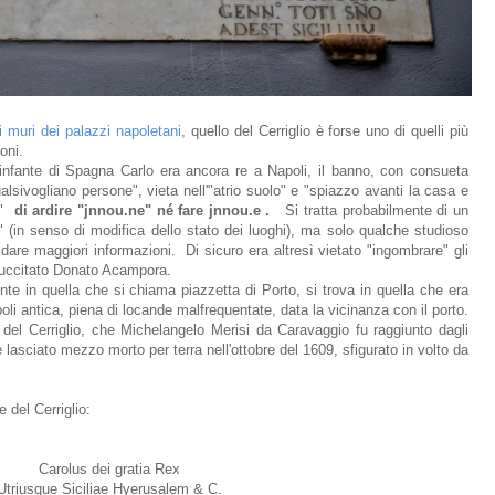
i muri dei palazzi napoletani
, quello del Cerriglio è forse uno di quelli più
ioni.
infante di Spagna Carlo era ancora re a Napoli, il banno, con consueta
lsivogliano persone", vieta nell'"atrio suolo" e "spiazzo avanti la casa e
a"
di ardire "jnnou.ne" né fare jnnou.e .
Si tratta probabilmente di un
 (in senso di modifica dello stato dei luoghi), ma solo qualche studioso
dare maggiori informazioni. Di sicuro era altresì vietato "ingombrare" gli
 succitato Donato Acampora.
nte in quella che si chiama piazzetta di Porto, si trova in quella che era
li antica, piena di locande malfrequentate, data la vicinanza con il porto.
del Cerriglio, che Michelangelo Merisi da Caravaggio fu raggiunto dagli
e lasciato mezzo morto per terra nell'ottobre del 1609, sfigurato in volto da
e del Cerriglio:
Carolus dei gratia Rex
Utriusque Siciliae Hyerusalem & C.