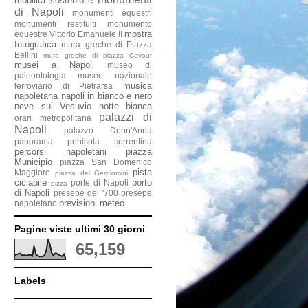
mobilità sostenibile
di Napoli
monumenti equestri
monumenti restituiti
monumento
mostra
equestre Vittorio Emanuele II
fotografica
mura greche di Piazza
Bellini
mura greche di piazza Cavour
musei a Napoli
museo di
paleontologia
museo nazionale
musica
ferroviario di Pietrarsa
napoletana
napoli in bianco e nero
neve sul Vesuvio
notte bianca
palazzi di
orari metropolitana
Napoli
palazzo Donn'Anna
panorama penisola sorrentina
percorsi napoletani
piazza
Municipio
piazza San Domenico
pista
Maggiore
piazza dei Gerolomini
ciclabile
porto
porte di Napoli
pizza
di Napoli
presepe del '700
presepe
previsioni meteo
napoletano
Pagine viste ultimi 30 giorni
65,159
Labels