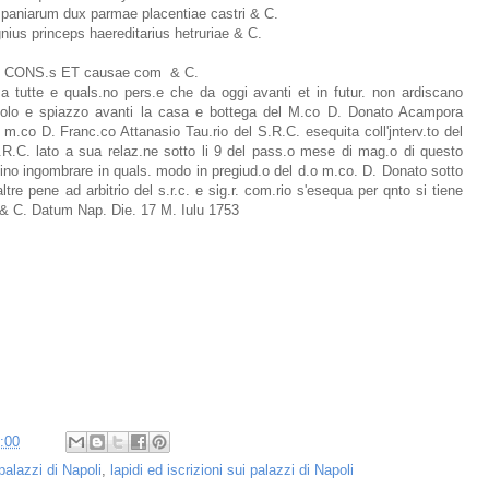
spaniarum dux parmae placentiae castri & C.
ius princeps haereditarius hetruriae & C.
s CONS.s ET causae com & C.
 a tutte e quals.no pers.e che da oggi avanti et in futur. non ardiscano
o suolo e spiazzo avanti la casa e bottega del M.co D. Donato Acampora
l m.co D. Franc.co Attanasio Tau.rio del S.R.C. esequita coll'jnterv.to del
S.R.C. lato a sua relaz.ne sotto li 9 del pass.o mese di mag.o di questo
cino ingombrare in quals. modo in pregiud.o del d.o m.co. D. Donato sotto
ltre pene ad arbitrio del s.r.c. e sig.r. com.rio s'esequa per qnto si tiene
s & C. Datum Nap. Die. 17 M. Iulu 1753
:00
 palazzi di Napoli
,
lapidi ed iscrizioni sui palazzi di Napoli