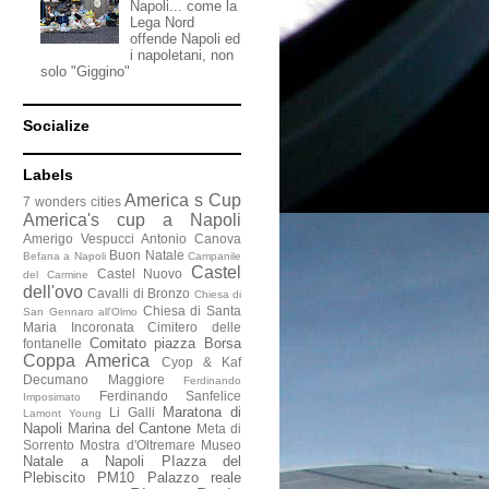
Napoli... come la
Lega Nord
offende Napoli ed
i napoletani, non
solo "Giggino"
Socialize
Labels
America s Cup
7 wonders cities
America's cup a Napoli
Amerigo Vespucci
Antonio Canova
Buon Natale
Befana a Napoli
Campanile
Castel
Castel Nuovo
del Carmine
dell'ovo
Cavalli di Bronzo
Chiesa di
Chiesa di Santa
San Gennaro all'Olmo
Maria Incoronata
Cimitero delle
Comitato piazza Borsa
fontanelle
Coppa America
Cyop & Kaf
Decumano Maggiore
Ferdinando
Ferdinando Sanfelice
Imposimato
Maratona di
Li Galli
Lamont Young
Napoli
Marina del Cantone
Meta di
Sorrento
Mostra d'Oltremare
Museo
Natale a Napoli
PIazza del
Plebiscito
PM10
Palazzo reale