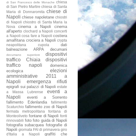
chiesa
di San Francesco delle Monache
di San Pietro Martire
chiesa di Santa
chiese di
Maria di Donnaromita
Napoli
chiese napoletane
chiostri
di Napoli
chiostro di Santa Maria la
cinema a Napoli
cinema
Nova
all'aperto
clochard a Napoli
concerti
costiera
a Napoli
cosa fare a Napoli
amalfitana
crociera a Napoli
crypta
dati
neapolitana
cupola
balneazione ARPA
decumani
dispositivi
decumano superiore
traffico Chiaia
dispositivi
traffico napoli
domenica
elezioni
ecologica
amministrative 2011 a
Napoli
emergenza rifiuti
epigrafi sui palazzi di Napoli
estate
eventi a
a Massa Lubrense
Napoli
eventi a Sorrento
fallimento Edenlandia
fallimento
fallimento zoo di Napoli
Scaturchio
fermata metropolitana
fontana di
fontane di Napoli
Monteoliveto
fonti
foto
foto guida di Napoli
rinnovabili
fotografia subacquea
fotografie di
Napoli
giornata FAI di primavera
giro
graffiti che
d'Italia a Napoli