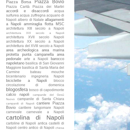
Piazza Bovio
Piazza Borsa
Piazza Carità
Piazza dei Martiri
accordi e disaccordi
acqua
sulfurea
acqua zuffregna
acquario di
allagamenti
Napoli
albero di Natale
a Napoli
ammiraglia flotta MSC
architettura XIII secolo a Napoli
architettura XIX secolo a Napoli
architettura XVII secolo Napoli
architettura XX secolo a Napoli
architettura del XVIII secolo a Napoli
area archeologica
area marina
protetta punta campanella
area
pedonale
barocco
arte a Napoli
napoletano
basilica di San Giovanni
Maggiore
basilica di Santa Maria del
Carmine
bateau mouche
bicentenario ingegneria Napoli
biciclette a Napoli
blocco
circolazione di domenica
blogosfera
bosco di capodimonte
calcio napoli
campanile del Gesù
campanile di Santa Chiara
Nuovo
cantiere Piazza
campanili di Napoli
Bovio
cantiere lungomare Napoli
carnevale
carnevale a Napoli
cartolina di Napoli
cartoline di Napoli antica
castelli di
Napoli
centro antico di Napoli
chiesa