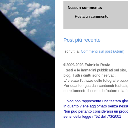
Nessun commento:
Posta un commento
Post più recente
Iscriviti a:
Commenti sul post (Atom)
©2009-2026 Fabrizio Reale
I testi e le immagini pubblicati sul sit
blog. Tutti i diritti sono riservati.
E' vietato l'utilizzo delle fotografie pu
Per quanto riguarda i contenuti testuali,
correttamente il nome dell'autore e la fo
____
Il blog non rappresenta una testata gior
in quanto viene aggiornato senza nessu
Non può pertanto considerarsi un prodot
sensi della legge n°62 del 7/3/2001