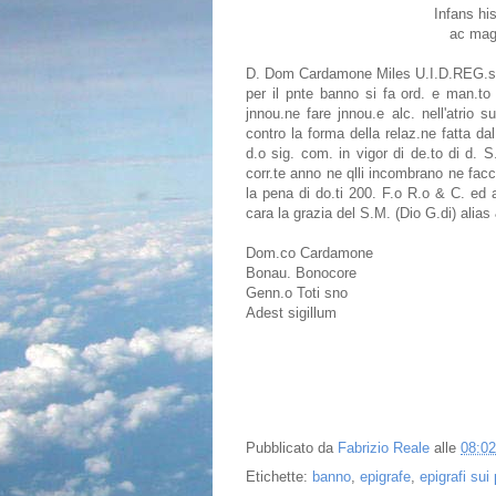
Infans hi
ac magn
D. Dom Cardamone Miles U.I.D.REG.
per il pnte banno si fa ord. e man.to
jnnou.ne fare jnnou.e alc. nell'atri
contro la forma della relaz.ne fatta da
d.o sig. com. in vigor di de.to di d. 
corr.te anno ne qlli incombrano ne fac
la pena di do.ti 200. F.o R.o & C. ed a
cara la grazia del S.M. (Dio G.di) alia
Dom.co Cardamone
Bonau. Bonocore
Genn.o Toti sno
Adest sigillum
Pubblicato da
Fabrizio Reale
alle
08:02
Etichette:
banno
,
epigrafe
,
epigrafi sui