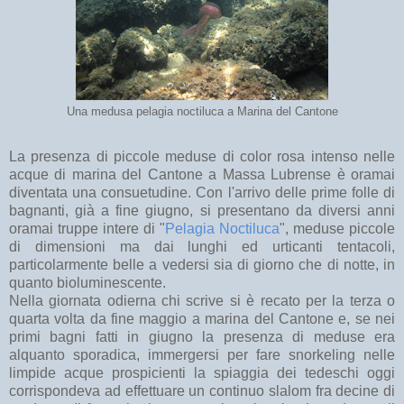
Una medusa pelagia noctiluca a Marina del Cantone
La presenza di piccole meduse di color rosa intenso nelle
acque di marina del Cantone a Massa Lubrense è oramai
diventata una consuetudine. Con l'arrivo delle prime folle di
bagnanti, già a fine giugno, si presentano da diversi anni
oramai truppe intere di "
Pelagia Noctiluca
", meduse piccole
di dimensioni ma dai lunghi ed urticanti tentacoli,
particolarmente belle a vedersi sia di giorno che di notte, in
quanto bioluminescente.
Nella giornata odierna chi scrive si è recato per la terza o
quarta volta da fine maggio a marina del Cantone e, se nei
primi bagni fatti in giugno la presenza di meduse era
alquanto sporadica, immergersi per fare snorkeling nelle
limpide acque prospicienti la spiaggia dei tedeschi oggi
corrispondeva ad effettuare un continuo slalom fra decine di