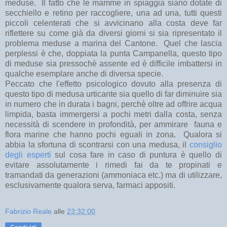
meduse. Il fatto che le mamme in spiaggia siano dotate di
secchiello e retino per raccogliere, una ad una, tutti questi
piccoli celenterati che si avvicinano alla costa deve far
riflettere su come già da diversi giorni si sia ripresentato il
problema meduse a marina del Cantone. Quel che lascia
perplessi è che, doppiata la punta Campanella, questo tipo
di meduse sia pressochè assente ed è difficile imbattersi in
qualche esemplare anche di diversa specie.
Peccato che l'effetto psicologico dovuto alla presenza di
questo tipo di medusa urticante sia quello di far diminuire sia
in numero che in durata i bagni, perchè oltre ad offrire acqua
limpida, basta immergersi a pochi metri dalla costa, senza
necessità di scendere in profondità, per ammirare fauna e
flora marine che hanno pochi eguali in zona. Qualora si
abbia la sfortuna di scontrarsi con una medusa, il
consiglio
degli esperti
sul cosa fare in caso di puntura è quello di
evitare assolutamente i rimedi fai da te propinati e
tramandati da generazioni (ammoniaca etc.) ma di utilizzare,
esclusivamente qualora serva, farmaci appositi.
Fabrizio Reale
alle
23:32:00