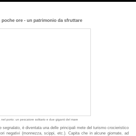
in poche ore - un patrimonio da sfruttare
 nel porto: un pescatore solitario e due giganti del mare
segnalato, è diventata una delle principali mete del turismo crocieristico
ttori negativi (monnezza, scippi, etc.). Capita che in alcune giornate, ad