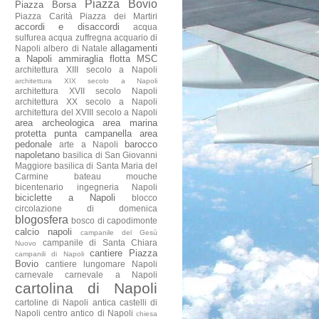
Piazza Bovio
Piazza Borsa
Piazza Carità
Piazza dei Martiri
accordi e disaccordi
acqua
sulfurea
acqua zuffregna
acquario di
allagamenti
Napoli
albero di Natale
a Napoli
ammiraglia flotta MSC
architettura XIII secolo a Napoli
architettura XIX secolo a Napoli
architettura XVII secolo Napoli
architettura XX secolo a Napoli
architettura del XVIII secolo a Napoli
area archeologica
area marina
protetta punta campanella
area
pedonale
barocco
arte a Napoli
napoletano
basilica di San Giovanni
Maggiore
basilica di Santa Maria del
Carmine
bateau mouche
bicentenario ingegneria Napoli
biciclette a Napoli
blocco
circolazione di domenica
blogosfera
bosco di capodimonte
calcio napoli
campanile del Gesù
campanile di Santa Chiara
Nuovo
cantiere Piazza
campanili di Napoli
Bovio
cantiere lungomare Napoli
carnevale
carnevale a Napoli
cartolina di Napoli
cartoline di Napoli antica
castelli di
Napoli
centro antico di Napoli
chiesa