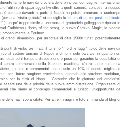
lmente tante le navi da crociera delle principali compagnie internazionali
io l'utilizzo di spazi aggiuntivi oltre a quelli canonici concessi a ridosso
ina è passato davanti al porto di Napoli ha potuto ammirare al contempo
(per una "visita guidata" si consiglia la
lettura di un bel post pubblicato
re"
), un po' troppo simile a una sorta di grattacielo galleggiante riposto in
Royal Caribbean (Liberty of the seas), la nuova Carnival Magic, la piccola
y, probabilmente la Equinox.
 di grandi dimensioni, per un totale di oltre 15000 turisti potenzialmente
ti punti di vista. Se infatti il turismo "mordi e fuggi" tipico delle navi da
ico al settore turismo di Napoli e dintorni solo parziale, in quanto non
ere locali ed il tempo a disposizione è poco per garantire la possibilità di
l centro commerciale della Stazione marittima, d'altro canto riuscire a
istiche, culturali e commerciali anche solo un 10% di queste migliaia e
e, per l'intera stagione crocieristica, approda alla stazione marittima,
mica per la città di Napoli. Garantire che le giornate dei crocieristi
e essere una delle priorità della nuova amministrazione. Organizzare di
inerari che siano al contempo commerciali e turistici un'opportunità da
une delle navi sopra citate. Per altre immagini e foto si rimanda al blog di