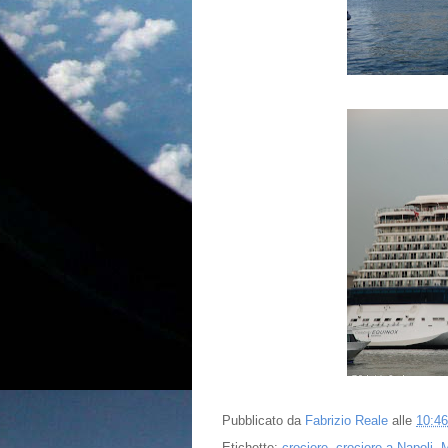
Pubblicato da
Fabrizio Reale
alle
10:46
Etichette:
crociere
,
crociere a Napoli
,
M