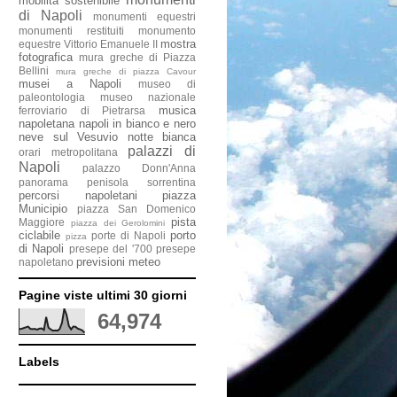
mobilità sostenibile
di Napoli
monumenti equestri
monumenti restituiti
monumento
mostra
equestre Vittorio Emanuele II
fotografica
mura greche di Piazza
Bellini
mura greche di piazza Cavour
musei a Napoli
museo di
paleontologia
museo nazionale
musica
ferroviario di Pietrarsa
napoletana
napoli in bianco e nero
neve sul Vesuvio
notte bianca
palazzi di
orari metropolitana
Napoli
palazzo Donn'Anna
panorama penisola sorrentina
percorsi napoletani
piazza
Municipio
piazza San Domenico
pista
Maggiore
piazza dei Gerolomini
ciclabile
porto
porte di Napoli
pizza
di Napoli
presepe del '700
presepe
previsioni meteo
napoletano
Pagine viste ultimi 30 giorni
64,974
Labels