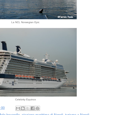
La NCL Norwegian Epic
Celebrity Equinox
:00
olo beverello
,
stazione marittima di Napoli
,
turismo a Napoli