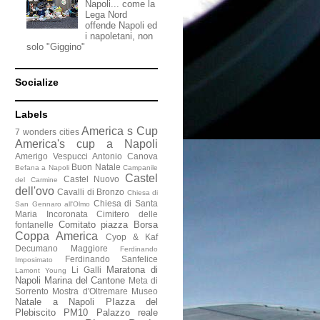
Napoli... come la
Lega Nord
offende Napoli ed
i napoletani, non
solo "Giggino"
Socialize
Labels
America s Cup
7 wonders cities
America's cup a Napoli
Amerigo Vespucci
Antonio Canova
Buon Natale
Befana a Napoli
Campanile
Castel
Castel Nuovo
del Carmine
dell'ovo
Cavalli di Bronzo
Chiesa di
Chiesa di Santa
San Gennaro all'Olmo
Maria Incoronata
Cimitero delle
Comitato piazza Borsa
fontanelle
Coppa America
Cyop & Kaf
Decumano Maggiore
Ferdinando
Ferdinando Sanfelice
Imposimato
Maratona di
Li Galli
Lamont Young
Napoli
Marina del Cantone
Meta di
Sorrento
Mostra d'Oltremare
Museo
Natale a Napoli
PIazza del
Plebiscito
PM10
Palazzo reale