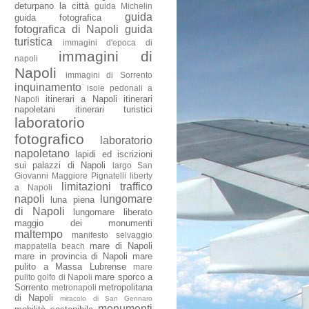
deturpano la città
guida Michelin
guida
guida fotografica
fotografica di Napoli
guida
turistica
immagini d'epoca di
immagini di
napoli
Napoli
immagini di Sorrento
inquinamento
isole pedonali a
itinerari a Napoli
itinerari
Napoli
napoletani
itinerari turistici
laboratorio
fotografico
laboratorio
napoletano
lapidi ed iscrizioni
sui palazzi di Napoli
largo San
Giovanni Maggiore Pignatelli
liberty
limitazioni traffico
a Napoli
napoli
lungomare
luna piena
di Napoli
lungomare liberato
maggio dei monumenti
maltempo
manifesto selvaggio
mare di Napoli
mappatella beach
mare in provincia di Napoli
mare
pulito a Massa Lubrense
mare
mare sporco a
pulito golfo di Napoli
Sorrento
metropolitana
metronapoli
di Napoli
miracolo di San Gennaro
monumenti