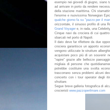
esempio nei giovedì di giugno, siano ta
ad arrivare in porto da rendere necessar
della stazione marittima. Chi stamatt
l'enorme e nuovissima Norwegian Epic 
qualche giorno fa su "pazzo per il ma
orizzontale, il sinuoso profilo di una 
Grand Voyager
e, in rada, una Celebrit
Cinque navi da crociera di cui quattro
sbarcati nel porto di Napoli.
Il dato deve far riflettere da due oppos
crociera garantisce un apporto econom
vengono utilizzate le strutture alberghi
acquistare poco più di un souvenir ne
"rapire" grazie alle bellezze paesagg
migliaia di persone che quotidianament
potrebbe costituire una svolta econo
trascorrano senza problemi alcuni dev
concerto con i tour operator degli it
sfruttare.
Segue breve galleria fotografica di alc
crocieristi
www.pazzoperilmare.com