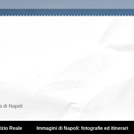
a di Napoli
izio Reale
Immagini di Napoli: fotografie ed itinerari