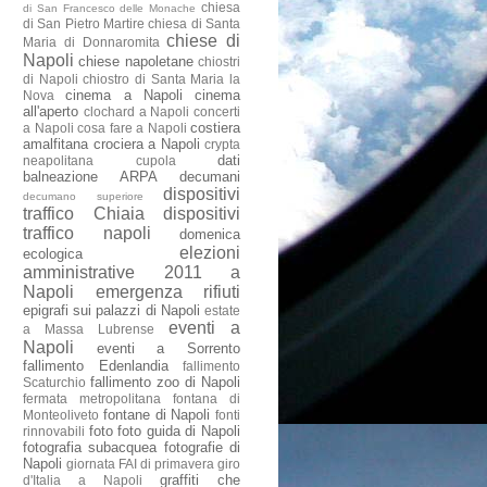
chiesa
di San Francesco delle Monache
di San Pietro Martire
chiesa di Santa
chiese di
Maria di Donnaromita
Napoli
chiese napoletane
chiostri
di Napoli
chiostro di Santa Maria la
cinema a Napoli
cinema
Nova
all'aperto
clochard a Napoli
concerti
costiera
a Napoli
cosa fare a Napoli
amalfitana
crociera a Napoli
crypta
dati
neapolitana
cupola
balneazione ARPA
decumani
dispositivi
decumano superiore
traffico Chiaia
dispositivi
traffico napoli
domenica
elezioni
ecologica
amministrative 2011 a
Napoli
emergenza rifiuti
epigrafi sui palazzi di Napoli
estate
eventi a
a Massa Lubrense
Napoli
eventi a Sorrento
fallimento Edenlandia
fallimento
fallimento zoo di Napoli
Scaturchio
fermata metropolitana
fontana di
fontane di Napoli
Monteoliveto
fonti
foto
foto guida di Napoli
rinnovabili
fotografia subacquea
fotografie di
Napoli
giornata FAI di primavera
giro
graffiti che
d'Italia a Napoli