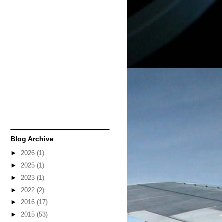
Blog Archive
►
2026
(1)
►
2025
(1)
►
2023
(1)
►
2022
(2)
►
2016
(17)
►
2015
(53)