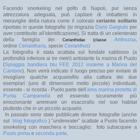
Facendo snorkeling nel golfo di Napoli, pur senza
attrezzatura adeguata, può capitare di imbattersi in
meraviglie della natura come il colorato
cerianto solitario
riportato in queste fotografie (si ringrazia
Dario Gargiulo
per
aver contribuito all'identificazione). Si tratta di un celenterato
della famiglia dei
Anthozoa
,
Cerianthidae (classe
ordine
Ceriantharia,
specie
Cerianthus)
La fotografia è stata scattata sul fondale sabbioso (a
profondità inferiore ai tre metri) antistante la marina di Puolo
(
Spiaggia bandiera blu FEE 2012 insieme a Marina del
Cantone
). Non verrà indicato il luogo preciso per evitare di
invogliare qualche acquariofilo alla cattura dei due
esemplari (uno di dimensioni molto piccole) individuati,
essendo - si ricorda - Puolo parte dell'
area marina protetta di
Punta Campanella
ed essendo sicuramente più
emozionante ammirare un esacorallo nel suo habitat
piuttosto che in un piccolo acquario.
In passato sono state pubblicate diverse fotografie (anche
sul
blog fotografico
) "underwater" scattate a Puolo facendo
snorkeling con maschera e boccaglio: foto subacquee a
Puolo prima
e
seconda parte
.