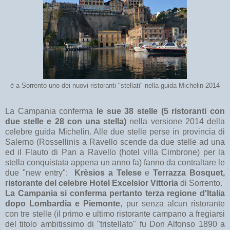
è a Sorrento uno dei nuovi ristoranti "stellati" nella guida Michelin 2014
La Campania conferma
le sue 38 stelle (5 ristoranti con
due stelle e 28 con una stella)
nella versione 2014 della
celebre guida Michelin. Alle due stelle perse in provincia di
Salerno (Rossellinis a Ravello scende da due stelle ad una
ed il Flauto di Pan a Ravello (hotel villa Cimbrone) per la
stella conquistata appena un anno fa) fanno da contraltare le
due "new entry":
Krèsios a Telese
e
Terrazza Bosquet,
ristorante del celebre Hotel Excelsior Vittoria
di Sorrento.
La Campania si conferma pertanto terza regione d'Italia
dopo Lombardia e Piemonte
, pur senza alcun ristorante
con tre stelle (il primo e ultimo ristorante campano a fregiarsi
del titolo ambitissimo di "tristellato" fu Don Alfonso 1890 a