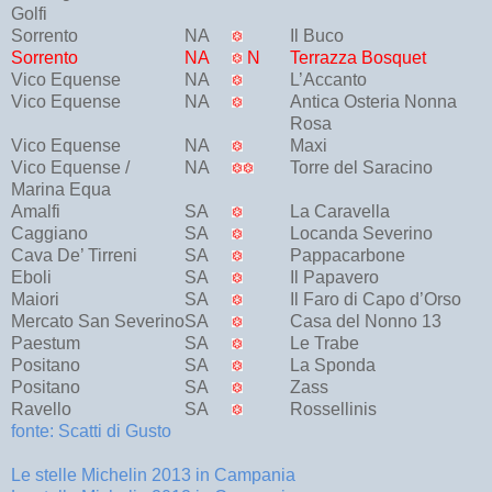
Golfi
Sorrento
NA
Il Buco
Sorrento
NA
N
Terrazza Bosquet
Vico Equense
NA
L’Accanto
Vico Equense
NA
Antica Osteria Nonna
Rosa
Vico Equense
NA
Maxi
Vico Equense /
NA
Torre del Saracino
Marina Equa
Amalfi
SA
La Caravella
Caggiano
SA
Locanda Severino
Cava De’ Tirreni
SA
Pappacarbone
Eboli
SA
Il Papavero
Maiori
SA
Il Faro di Capo d’Orso
Mercato San Severino
SA
Casa del Nonno 13
Paestum
SA
Le Trabe
Positano
SA
La Sponda
Positano
SA
Zass
Ravello
SA
Rossellinis
fonte: Scatti di Gusto
Le stelle Michelin 2013 in Campania