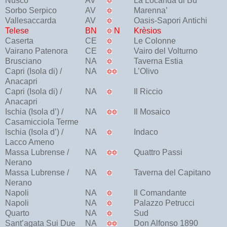
Nusco
AV
La Locanda di Bu
Sorbo Serpico
AV
Marenna’
Vallesaccarda
AV
Oasis-Sapori Antichi
Telese
BN
N
Krèsios
Caserta
CE
Le Colonne
Vairano Patenora
CE
Vairo del Volturno
Brusciano
NA
Taverna Estia
Capri (Isola di) /
NA
L’Olivo
Anacapri
Capri (Isola di) /
NA
Il Riccio
Anacapri
Ischia (Isola d’) /
NA
Il Mosaico
Casamicciola Terme
Ischia (Isola d’) /
NA
Indaco
Lacco Ameno
Massa Lubrense /
NA
Quattro Passi
Nerano
Massa Lubrense /
NA
Taverna del Capitano
Nerano
Napoli
NA
Il Comandante
Napoli
NA
Palazzo Petrucci
Quarto
NA
Sud
Sant’agata Sui Due
NA
Don Alfonso 1890