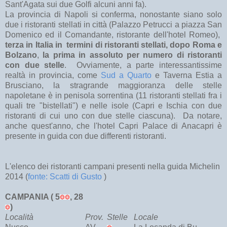
Sant'Agata sui due Golfi alcuni anni fa).
La provincia di Napoli si conferma, nonostante siano solo
due i ristoranti stellati in città (Palazzo Petrucci a piazza San
Domenico ed il Comandante, ristorante dell'hotel Romeo),
terza in Italia in termini di ristoranti stellati, dopo Roma e
Bolzano
,
la prima in assoluto per numero di ristoranti
con due stelle
. Ovviamente, a parte interessantissime
realtà in provincia, come
Sud a Quarto
e Taverna Estia a
Brusciano, la stragrande maggioranza delle stelle
napoletane è in penisola sorrentina (11 ristoranti stellati fra i
quali tre "bistellati") e nelle isole (Capri e Ischia con due
ristoranti di cui uno con due stelle ciascuna). Da notare,
anche quest'anno, che l'hotel Capri Palace di Anacapri è
presente in guida con due differenti ristoranti.
L'elenco dei ristoranti campani presenti nella guida Michelin
2014 (
fonte: Scatti di Gusto
)
CAMPANIA ( 5
, 28
)
Località
Prov.
Stelle
Locale