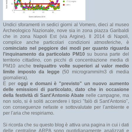
Undici sforamenti in sedici giorni al Vomero, dieci al museo
Archeologico Nazionale, nove sia in zona piazza Garibaldi
che in zona Napoli Est (via Argine). Il 2014 di Napoli,
complice anche particolari condizioni atmosferiche, è
c
ominciato nel peggiore dei modi per quanto riguarda
l'inquinamento da particolato PM10
su buona parte del
territorio cittadino, con picchi di concentrazione media di
PM10 anche
tre/quattro volte superiori al valor medio
limite imposto da legge
(50 microgrammi/m3 di media
giornaliera).
E per
oggi e domani è "previsto" un nuovo aumento
delle emissioni di particolato, dato che in occasione
della festività di Sant'Antonio Abate
nelle campagne, ma
non solo, si è soliti accendere i tipici "falò di Sant'Antonio",
con conseguenze nefaste e sottovalutate per l'ambiente e
per l'aria che respiriamo.
Si ricorda che su questo blog è attiva una pagina in cui i dati
delle centraline ARPA sono quotidianamente analizzati e