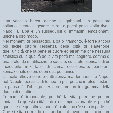
Una vecchia barca, decine di gabbiani, un pescatore
solitario intento a gettare le reti a pochi passi dalla riva...
Napoli all'alba è un susseguirsi di immagini emozionanti,
uniche a loro modo.
Nei momenti di passaggio, alba o tramonto, è forse ancora
più facile capire l'essenza della città di Partenope,
quell'unicità che fa bene al cuore ed all'anima che nessuna
statistica sulla qualità della vita potrà mai cogliere, somma di
una profonda stratificazione sociale, culturale, storica e di un
incredibile mix fatto di clima eccezionale, panorami
sensazionali, colori, odori e sapori unici.
E' facile altrove correre dritti senza mai fermarsi... a Napoli
no! Napoli necessità di tempo in più, perchè in alcuni istanti
la pausa è d'obbligo per ammirare un fotogramma della
durata di un attimo.
Fermarsi è importante, perchè la vita potrebbe portare
lontani da questa città unica ed impressionante e perchè
quel che c'è qui altrove non c'è o almeno c'è solo in parte...
Che si stia correndo per andare al lavoro, per incontrare