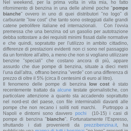
Nel weekend, per la prima volta in vita mia, ho fatto
rifornimento di benzina in una delle ahimé poche "
pompe
bianche
" ovvero in uno di quei distributori "no logo" di
carburante "low cost" che tanto sono osteggiati dalle grandi
catene petrolifere italiane ed internazionali. Con l'ovvia
premessa che una benzina od un gasolio per autotrazione
debba sottostare a dei requisiti minimi fissati dalle normative
e che quindi, sopratutto per l'utilizzo in ambito cittadino,
differenze di prestazioni evidenti non ci sono nel passaggio
da un fornitore all'altro, a meno che non si vogliano utilizzare
benzine "speciali" che costano ancora di più, appare
assurdo che due pompe di benzina, situate a dieci metri
l'una dall'altra, offrano benzina "verde" con una differenza di
prezzo di oltre il 5% (circa 8 centesimi di euro al litro).
Il fenomeno delle pompe di benzina
low cost
è stato
recentemente trattato da
alcune
testate giornalistiche, con
particolare attenzione a quanto sta accadendo soprattutto
nel nord-est del paese, con file interminabili davanti alle
pompe che non recano i soliti noti marchi. Purtroppo a
Napoli e dintorni sono davvero
pochi
(10-15) i casi di
pompe di benzina "
bianche
". Fortunatamente l'Espresso,
sfruttando i dati provenienti da
prezzibenzina.it
, ha
pubblicato una
mappa di tutti i benzinai
"no logo" presenti in