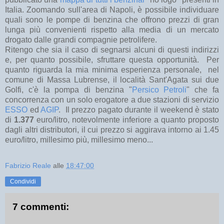
Italia. Zoomando sull'area di Napoli, è possibile individuare
quali sono le pompe di benzina che offrono prezzi di gran
lunga più convenienti rispetto alla media di un mercato
drogato dalle grandi compagnie petrolifere.
Ritengo che sia il caso di segnarsi alcuni di questi indirizzi
e, per quanto possibile, sfruttare questa opportunità. Per
quanto riguarda la mia minima esperienza personale, nel
comune di Massa Lubrense, il località Sant'Agata sui due
Golfi, c'è la pompa di benzina "
Persico Petroli
" che fa
concorrenza con un solo erogatore a due stazioni di servizio
ESSO
ed
AGIP
. Il prezzo pagato durante il weekend è stato
di
1.377
euro/litro, notevolmente inferiore a quanto proposto
dagli altri distributori, il cui prezzo si aggirava intorno ai 1.45
euro/litro, millesimo più, millesimo meno...
Fabrizio Reale
alle
18:47:00
Condividi
7 commenti: