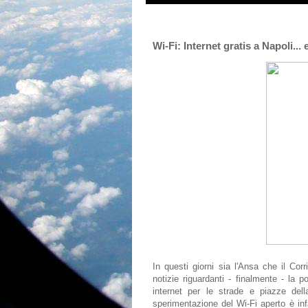
Wi-Fi: Internet gratis a Napoli..
In questi giorni sia l'Ansa che il Co
notizie riguardanti - finalmente - la po
internet per le strade e piazze del
sperimentazione del Wi-Fi aperto è inf