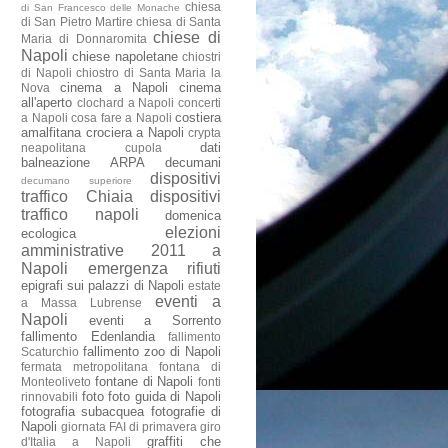
chiesa
di San Francesco delle Monache
di San Pietro Martire
chiesa di Santa
chiese di
Maria di Donnaromita
Napoli
chiese napoletane
chiostri
di Napoli
chiostro di Santa Maria la
cinema a Napoli
cinema
Nova
all'aperto
clochard a Napoli
concerti
costiera
a Napoli
cosa fare a Napoli
amalfitana
crociera a Napoli
crypta
dati
neapolitana
cupola
balneazione ARPA
decumani
dispositivi
decumano superiore
traffico Chiaia
dispositivi
traffico napoli
domenica
elezioni
ecologica
amministrative 2011 a
Napoli
emergenza rifiuti
epigrafi sui palazzi di Napoli
estate
eventi a
a Massa Lubrense
Napoli
eventi a Sorrento
fallimento Edenlandia
fallimento
fallimento zoo di Napoli
Scaturchio
fermata metropolitana
fontana di
fontane di Napoli
Monteoliveto
fonti
foto
foto guida di Napoli
rinnovabili
fotografia subacquea
fotografie di
Napoli
giornata FAI di primavera
giro
graffiti che
d'Italia a Napoli