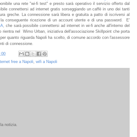
ponibile una rete "wi-fi test" e presto sarà operativo il servizio offerto dal
ile connettersi ad internet gratis sorseggiando un caffè in uno dei tanti
ra greche. La connessione sarà libera e gratuita a patto di iscriversi al
e la conseguente ricezione di un account utente e di una password. E'
SA
, che sarà possibile connettersi ad internet in wi-fi anche all'interno del
o rientra n
el
Wimo Urban, iniziativa dell'associazione Skillpoint che porta
che per quanto riguarda Napoli ha scelto, di comune accordo con l'assessore
unti di connessione.
:00
ternet free a Napoli
,
wifi a Napoli
la notizia.