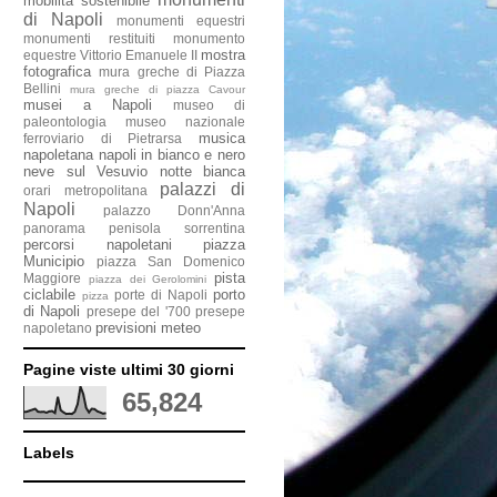
mobilità sostenibile
di Napoli
monumenti equestri
monumenti restituiti
monumento
mostra
equestre Vittorio Emanuele II
fotografica
mura greche di Piazza
Bellini
mura greche di piazza Cavour
musei a Napoli
museo di
paleontologia
museo nazionale
musica
ferroviario di Pietrarsa
napoletana
napoli in bianco e nero
neve sul Vesuvio
notte bianca
palazzi di
orari metropolitana
Napoli
palazzo Donn'Anna
panorama penisola sorrentina
percorsi napoletani
piazza
Municipio
piazza San Domenico
pista
Maggiore
piazza dei Gerolomini
ciclabile
porto
porte di Napoli
pizza
di Napoli
presepe del '700
presepe
previsioni meteo
napoletano
Pagine viste ultimi 30 giorni
65,824
Labels