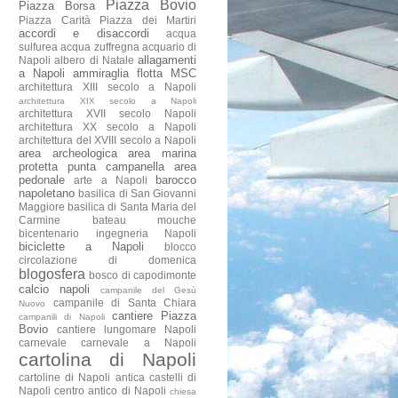
Piazza Bovio
Piazza Borsa
Piazza Carità
Piazza dei Martiri
accordi e disaccordi
acqua
sulfurea
acqua zuffregna
acquario di
allagamenti
Napoli
albero di Natale
a Napoli
ammiraglia flotta MSC
architettura XIII secolo a Napoli
architettura XIX secolo a Napoli
architettura XVII secolo Napoli
architettura XX secolo a Napoli
architettura del XVIII secolo a Napoli
area archeologica
area marina
protetta punta campanella
area
pedonale
barocco
arte a Napoli
napoletano
basilica di San Giovanni
Maggiore
basilica di Santa Maria del
Carmine
bateau mouche
bicentenario ingegneria Napoli
biciclette a Napoli
blocco
circolazione di domenica
blogosfera
bosco di capodimonte
calcio napoli
campanile del Gesù
campanile di Santa Chiara
Nuovo
cantiere Piazza
campanili di Napoli
Bovio
cantiere lungomare Napoli
carnevale
carnevale a Napoli
cartolina di Napoli
cartoline di Napoli antica
castelli di
Napoli
centro antico di Napoli
chiesa