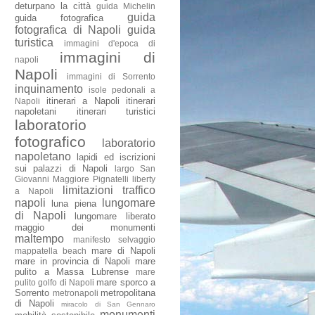
deturpano la città
guida Michelin
guida
guida fotografica
fotografica di Napoli
guida
turistica
immagini d'epoca di
immagini di
napoli
Napoli
immagini di Sorrento
inquinamento
isole pedonali a
itinerari a Napoli
itinerari
Napoli
napoletani
itinerari turistici
laboratorio
fotografico
laboratorio
napoletano
lapidi ed iscrizioni
sui palazzi di Napoli
largo San
Giovanni Maggiore Pignatelli
liberty
limitazioni traffico
a Napoli
napoli
lungomare
luna piena
di Napoli
lungomare liberato
maggio dei monumenti
maltempo
manifesto selvaggio
mare di Napoli
mappatella beach
mare in provincia di Napoli
mare
pulito a Massa Lubrense
mare
mare sporco a
pulito golfo di Napoli
Sorrento
metropolitana
metronapoli
di Napoli
miracolo di San Gennaro
monumenti