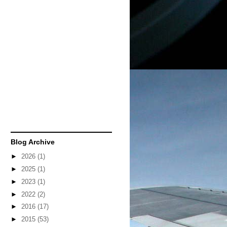
Blog Archive
►
2026
(1)
►
2025
(1)
►
2023
(1)
►
2022
(2)
►
2016
(17)
►
2015
(53)