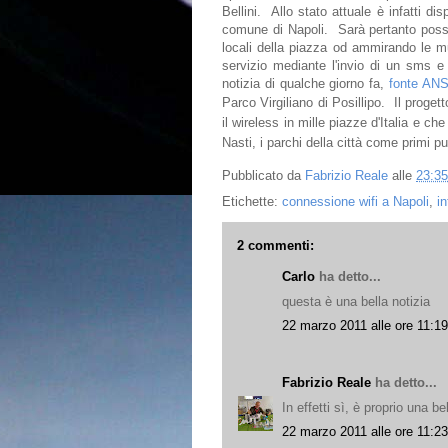
Bellini. Allo stato attuale è infatti dis
comune di Napoli. Sarà pertanto possib
locali della piazza od ammirando le mu
servizio mediante l'invio di un sms 
notizia di qualche giorno fa,
fonte AN
Parco Virgiliano di Posillipo. Il progett
il wireless in mille piazze d'Italia e 
Nasti, i parchi della città come primi p
Pubblicato da
Fabrizio Reale
alle
23:35
Etichette:
connessione wifi a Napoli
,
in
2 commenti:
Carlo
ha detto...
questa è una bella notizia
22 marzo 2011 alle ore 11:19
Fabrizio Reale
ha detto...
In effetti sì, è proprio una bel
22 marzo 2011 alle ore 11:23