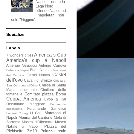
Napoli... come la
Lega Nord
offende Napoli ed
i napoletani, non
solo "Giggino"
Socialize
Labels
America s Cup
7 wonders cities
America's cup a Napoli
Amerigo Vespucci
Antonio Canova
Buon Natale
Befana a Napoli
Campanile
Castel
Castel Nuovo
del Carmine
dell'ovo
Cavalli di Bronzo
Chiesa di
Chiesa di Santa
San Gennaro all'Olmo
Maria Incoronata
Cimitero delle
Comitato piazza Borsa
fontanelle
Coppa America
Cyop & Kaf
Decumano Maggiore
Ferdinando
Ferdinando Sanfelice
Imposimato
Maratona di
Li Galli
Lamont Young
Napoli
Marina del Cantone
Meta di
Sorrento
Mostra d'Oltremare
Museo
Natale a Napoli
PIazza del
Plebiscito
PM10
Palazzo reale