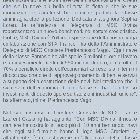
della nostra flotta e terza nave della classe Fantasia. Credo
che sia la nave più bella di tutta la flotta e che le sue
innovazioni e caratteristiche tecniche portino la classe
ammiraglia oltre la perfezione. Dedicata alla signora Sophia
Loren, la raffinatezza e l’eleganza di MSC Divina
rappresentano un nuovo benchmark nel settore crocieristico.
Inoltre, MSC Divina è l'ultima espressione della nostra lunga
collaborazione con STX France", ha detto l’Amministratore
Delegato di MSC Crociere Pierfrancesco Vago. "Ogni nave
della classe Fantasia ha alle spalle 5 milioni di ore di lavoro
e un investimento medio di 550 milioni di euro, di cui oltre il
70% a beneficio diretto dell'economia francese, sia in termini
di occupazione che di approvvigionamento di beni e servizi
a supporto della costruzione delle navi. Noi crediamo che il
successo dell'economia di un Paese si basi anche su
investimenti di questo tipo e su tradizioni industriali uniche”,
ha affermato, infine, Pierfrancesco Vago.
Nel suo discorso il Direttore Generale di STX France
Laurent Castaing ha aggiunto: "Con MSC Divina, il nostro
cantiere ha costruito in poco più di 10 anni ben undici navi
che oggi sul fumaiolo hanno il logo MSC Crociere e,
attualmente, è in costruzione un’altra nave della classe