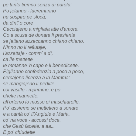
pe tanto tiempo senza dì parola;
Po jetanno - lacremanno
nu suspiro pe sfocà,
da dint' o core
Cacciajeno a migliaia atte d'amore.
Co a scusa de donare li presiente
se jetteno azzeccanno chiano chiano.
Ninno no li refiutaje,
l'azzettaje - comm' a dì,
ca lle mettette
le mmanne 'n capo e li benedicette.
Piglianno confedenzia a poco a poco,
cercajeno licenza a la Mamma:
se mangiajeno li pedille
coi vasille - mprimmo, e po'
chelle mannelle,
all'urtemo lo musso ei maschiarelle.
Po' assieme se mettettero a sonare
e a cantá co' ll'Angiule e Maria,
co' na voce - accossí doce,
che Gesù facette: a aa...
E po' chiudette