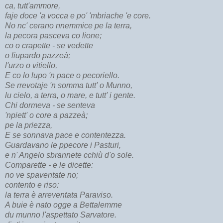
ca, tutt'ammore,
faje doce 'a vocca e po' 'mbriache 'e core.
No nc' cerano nnemmice pe la terra,
la pecora pasceva co lione;
co o crapette - se vedette
o liupardo pazzeà;
l'urzo o vitiello,
E co lo lupo 'n pace o pecoriello.
Se rrevotaje 'n somma tutt' o Munno,
lu cielo, a terra, o mare, e tutt' i gente.
Chi dormeva - se senteva
'npiett' o core a pazzeà;
pe la priezza,
E se sonnava pace e contentezza.
Guardavano le ppecore i Pasturi,
e n' Angelo sbrannete cchiù d'o sole.
Comparette - e le dicette:
no ve spaventate no;
contento e riso:
la terra è arreventata Paraviso.
A buie è nato ogge a Bettalemme
du munno l'aspettato Sarvatore.