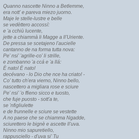
Quanno nascette Ninno a Betlemme,
era nott' e pareva miezo juorno.
Maje le stelle-lustre e belle
se vedèttero accossí:
e 'a cchiù lucente,
jette a chiammà li Magge a ll'Uriente.
De pressa se scetajeno l'aucielle
cantanno de na forma tutta nova:
Pe' nsi' 'agrille-co' li strille,
e zombanno 'a ccá e 'a llá:
È nato! È nato!
decévano - lo Dio che nce ha criato! -
Co' tutto ch'era vierno, Ninno bello,
nascettero a migliara rose e sciure
Pe' nsi' 'o ffieno sicco e tuosto,
che fuje puosto - sott'a te,
se 'nfigliulette
e de frunnelle e sciure se vestette
A no paese che se chiamma Ngadde,
sciurettero le bignè e ascette ll'uva.
Ninno mio sapuretiello,
rappusciello - d'uva si' Tu