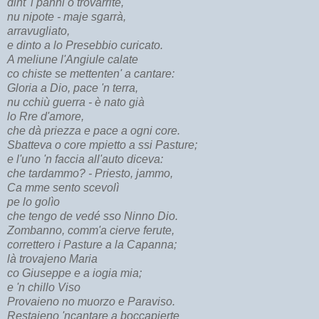
dint' i panni o trovarrite,
nu nipote - maje sgarrà,
arravugliato,
e dinto a lo Presebbio curicato.
A meliune l'Angiule calate
co chiste se mettenten' a cantare:
Gloria a Dio, pace 'n terra,
nu cchiù guerra - è nato già
lo Rre d'amore,
che dà priezza e pace a ogni core.
Sbatteva o core mpietto a ssi Pasture;
e l'uno 'n faccia all'auto diceva:
che tardammo? - Priesto, jammo,
Ca mme sento scevolì
pe lo golìo
che tengo de vedé sso Ninno Dio.
Zombanno, comm'a cierve ferute,
correttero i Pasture a la Capanna;
là trovajeno Maria
co Giuseppe e a iogia mia;
e 'n chillo Viso
Provaieno no muorzo e Paraviso.
Restajeno 'ncantare a boccapierte