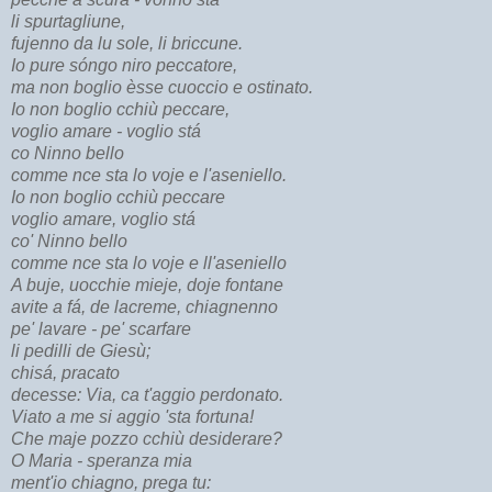
li spurtagliune,
fujenno da lu sole, li briccune.
Io pure sóngo niro peccatore,
ma non boglio èsse cuoccio e ostinato.
Io non boglio cchiù peccare,
voglio amare - voglio stá
co Ninno bello
comme nce sta lo voje e l'aseniello.
Io non boglio cchiù peccare
voglio amare, voglio stá
co' Ninno bello
comme nce sta lo voje e ll'aseniello
A buje, uocchie mieje, doje fontane
avite a fá, de lacreme, chiagnenno
pe' lavare - pe' scarfare
li pedilli de Giesù;
chisá, pracato
decesse: Via, ca t'aggio perdonato.
Viato a me si aggio 'sta fortuna!
Che maje pozzo cchiù desiderare?
O Maria - speranza mia
ment'io chiagno, prega tu: