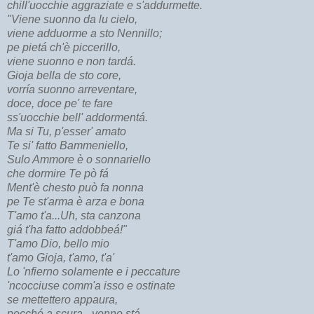
chill'uocchie aggraziate e s'addurmette.
"Viene suonno da lu cielo,
viene adduorme a sto Nennillo;
pe pietá ch'è piccerillo,
viene suonno e non tardá.
Gioja bella de sto core,
vorría suonno arreventare,
doce, doce pe' te fare
ss'uocchie bell' addormentá.
Ma si Tu, p'esser' amato
Te si' fatto Bammeniello,
Sulo Ammore è o sonnariello
che dormire Te pò fá
Ment'è chesto può fa nonna
pe Te st'arma è arza e bona
T'amo t'a...Uh, sta canzona
giá t'ha fatto addobbeá!"
T'amo Dio, bello mio
t'amo Gioja, t'amo, t'a'
Lo 'nfierno solamente e i peccature
'ncocciuse comm'a isso e ostinate
se mettettero appaura,
pecché a scura - vonno stá