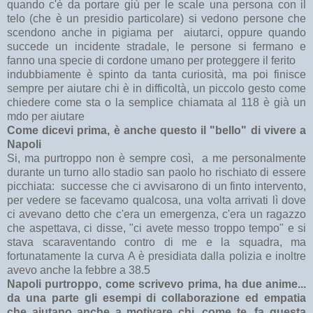
quando c'è da portare giù per le scale una persona con il
telo (che è un presidio particolare) si vedono persone che
scendono anche in pigiama per aiutarci, oppure quando
succede un incidente stradale, le persone si fermano e
fanno una specie di cordone umano per proteggere il ferito
indubbiamente è spinto da tanta curiosità, ma poi finisce
sempre per aiutare chi è in difficoltà, un piccolo gesto come
chiedere come sta o la semplice chiamata al 118 è già un
mdo per aiutare
Come dicevi prima, è anche questo il "bello" di vivere a
Napoli
Si, ma purtroppo non è sempre così, a me personalmente
durante un turno allo stadio san paolo ho rischiato di essere
picchiata: successe che ci avvisarono di un finto intervento,
per vedere se facevamo qualcosa, una volta arrivati lì dove
ci avevano detto che c'era un emergenza, c'era un ragazzo
che aspettava, ci disse, "ci avete messo troppo tempo" e si
stava scaraventando contro di me e la squadra, ma
fortunatamente la curva A è presidiata dalla polizia e inoltre
avevo anche la febbre a 38.5
Napoli purtroppo, come scrivevo prima, ha due anime...
da una parte gli esempi di collaborazione ed empatia
che aiutano anche a motivare chi, come te, fa questa