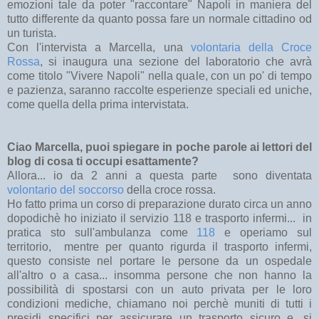
emozioni tale da poter "raccontare" Napoli in maniera del
tutto differente da quanto possa fare un normale cittadino od
un turista.
Con l'intervista a Marcella, una
volontaria della Croce
Rossa
, si inaugura una sezione del laboratorio che avrà
come titolo "Vivere Napoli" nella quale, con un po' di tempo
e pazienza, saranno raccolte esperienze speciali ed uniche,
come quella della prima intervistata.
Ciao Marcella, puoi spiegare in poche parole ai lettori del
blog di cosa ti occupi esattamente?
Allora... io da 2 anni a questa parte sono diventata
volontario del soccorso
della croce rossa.
Ho fatto prima un corso di preparazione durato circa un anno
dopodichè ho iniziato il servizio 118 e trasporto infermi... in
pratica sto sull'ambulanza come
118
e operiamo sul
territorio, mentre per quanto rigurda il trasporto infermi,
questo consiste nel portare le persone da un ospedale
all'altro o a casa... insomma persone che non hanno la
possibilità di spostarsi con un auto privata per le loro
condizioni mediche, chiamano noi perchè muniti di tutti i
presidi specifici per assicurare un trasporto sicuro e, si