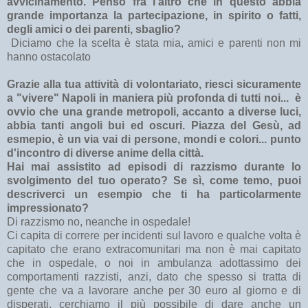
avvicinamento. Penso fra l'altro che in questo abbia
grande importanza la partecipazione, in spirito o fatti,
degli amici o dei parenti, sbaglio?
Diciamo che la scelta è stata mia, amici e parenti non mi
hanno ostacolato
Grazie alla tua attività di volontariato, riesci sicuramente
a "vivere" Napoli in maniera più profonda di tutti noi... è
ovvio che una grande metropoli, accanto a diverse luci,
abbia tanti angoli bui ed oscuri. Piazza del Gesù, ad
esmepio, è un via vai di persone, mondi e colori... punto
d'incontro di diverse anime della città.
Hai mai assistito ad episodi di razzismo durante lo
svolgimento del tuo operato? Se sì, come temo, puoi
descriverci un esempio che ti ha particolarmente
impressionato?
Di razzismo no, neanche in ospedale!
Ci capita di correre per incidenti sul lavoro e qualche volta è
capitato che erano extracomunitari ma non è mai capitato
che in ospedale, o noi in ambulanza adottassimo dei
comportamenti razzisti, anzi, dato che spesso si tratta di
gente che va a lavorare anche per 30 euro al giorno e di
disperati, cerchiamo il più possibile di dare anche un