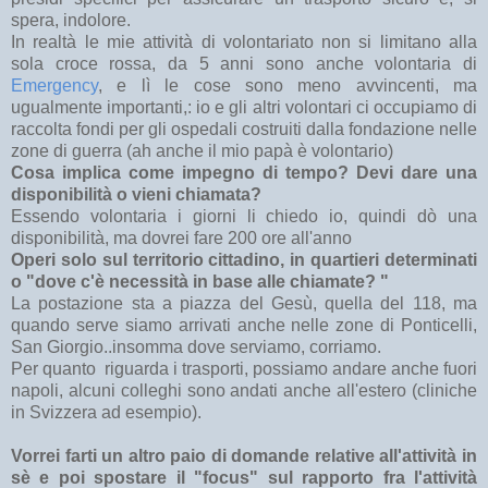
spera, indolore.
In realtà le mie attività di volontariato non si limitano alla
sola croce rossa, da 5 anni sono anche volontaria di
Emergency
, e lì le cose sono meno avvincenti, ma
ugualmente importanti,: io e gli altri volontari ci occupiamo di
raccolta fondi per gli ospedali costruiti dalla fondazione nelle
zone di guerra (ah anche il mio papà è volontario)
Cosa implica come impegno di tempo? Devi dare una
disponibilità o vieni chiamata?
Essendo volontaria i giorni li chiedo io, quindi dò una
disponibilità, ma dovrei fare 200 ore all'anno
Operi solo sul territorio cittadino, in quartieri determinati
o "dove c'è necessità in base alle chiamate? "
La postazione sta a piazza del Gesù, quella del 118, ma
quando serve siamo arrivati anche nelle zone di Ponticelli,
San Giorgio..insomma dove serviamo, corriamo.
Per quanto riguarda i trasporti, possiamo andare anche fuori
napoli, alcuni colleghi sono andati anche all'estero (cliniche
in Svizzera ad esempio).
Vorrei farti un altro paio di domande relative all'attività in
sè e poi spostare il "focus" sul rapporto fra l'attività