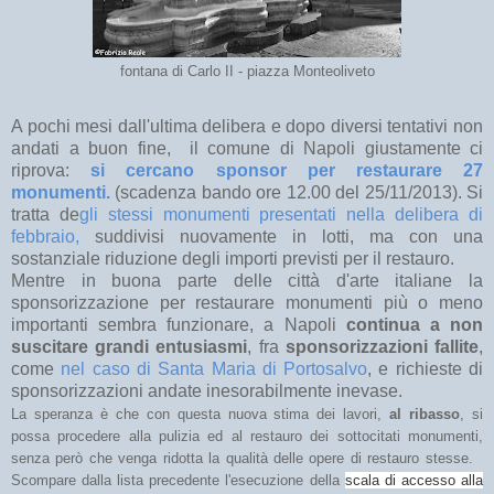
fontana di Carlo II - piazza Monteoliveto
A pochi mesi dall'ultima delibera e dopo diversi tentativi non
andati a buon fine, il comune di Napoli giustamente ci
riprova:
si cercano sponsor per restaurare 27
monumenti.
(scadenza bando ore 12.00 del 25/11/2013). Si
tratta de
gli stessi monumenti presentati nella delibera di
febbraio,
suddivisi nuovamente in lotti, ma con una
sostanziale riduzione degli importi previsti per il restauro.
Mentre in buona parte delle città d'arte italiane la
sponsorizzazione per restaurare monumenti più o meno
importanti sembra funzionare, a Napoli
continua a non
suscitare grandi entusiasmi
, fra
sponsorizzazioni fallite
,
come
nel caso di Santa Maria di Portosalvo
, e richieste di
sponsorizzazioni andate inesorabilmente inevase.
La speranza è che con questa nuova stima dei lavori,
al ribasso
, si
possa procedere alla pulizia ed al restauro dei sottocitati monumenti,
senza però che venga ridotta la qualità delle opere di restauro stesse.
Scompare dalla lista precedente l'esecuzione della
scala di accesso alla